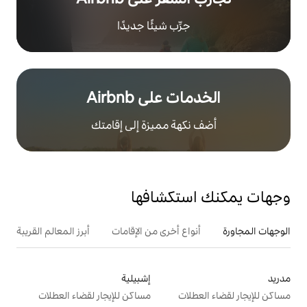
رِّب شيئًا جديدًا
على Airbnb
هة مميزة إلى إقامتك
تكشافها
ع أخرى من الإقامات
أبرز المعالم القريبة
أنشطة
إشبيلية
ت
مساكن للإيجار لقضاء العطلات