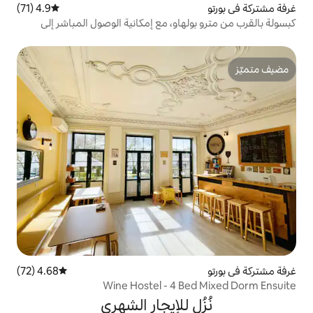
4.9 (71)
متوسط التقييم 4.9 من 5، 71 مراجعات
هاو، مع إمكانية الوصول المباشر إلى
4.68 (72)
متوسط التقييم 4.68 من 5، 72 مراجعات
Wine H
 للإيجار الشهري