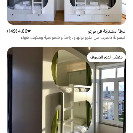
4.86 (149)
متوسط التقييم 4.86 من 5، 149 مراجعات
ولهاو، راحة وخصوصية ومكيف هواء