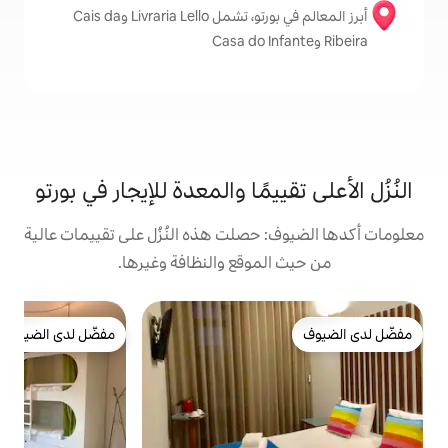
أبرز المعالم في بورتو، تشمل Livraria Lello وCais da
يمًا والمعدة للإيجار في بورتو
حصلت هذه النُزُل على تقييمات عالية
موقع والنظافة وغيرها.
غ
مفضّل لدى الضيوف
مفضّل لدى الضيوف
(1)
ي
ق
ل
م