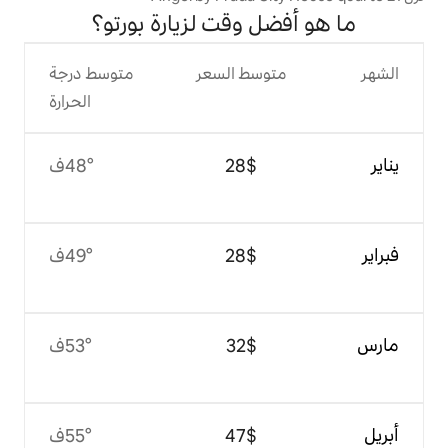
ل وقت لزيارة بورتو؟
وسط السعر
متوسط درجة
الحرارة
$‏28
48°ف
$‏28
49°ف
$‏32
53°ف
$‏47
55°ف