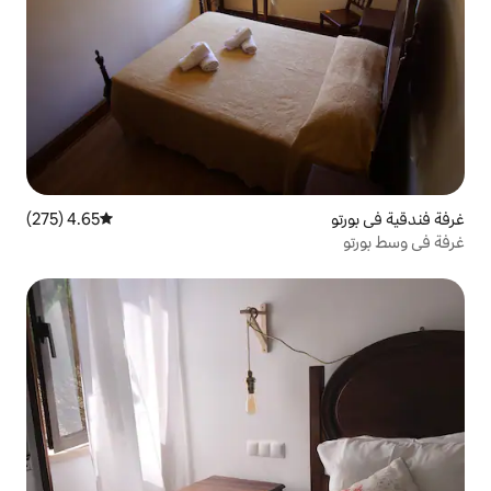
4.65 (275)
متوسط التقييم 4.65 من 5، 275 مراجعات