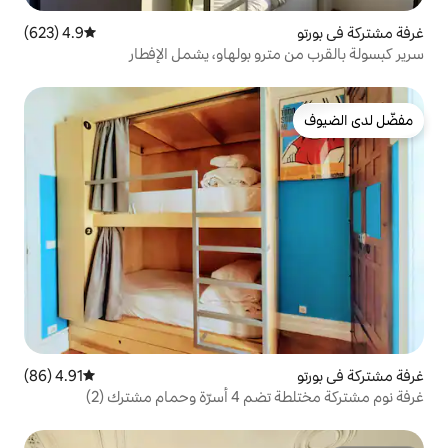
4.9 (623)
متوسط التقييم 4.9 من 5، 623 مراجعات
و بولهاو، يشمل الإفطار
4.91 (86)
متوسط التقييم 4.91 من 5، 86 مراجعات
شترك (2)