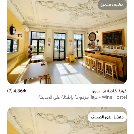
4.86 (7)
متوسط التقييم 4.86 من 5، 7 مراجعات