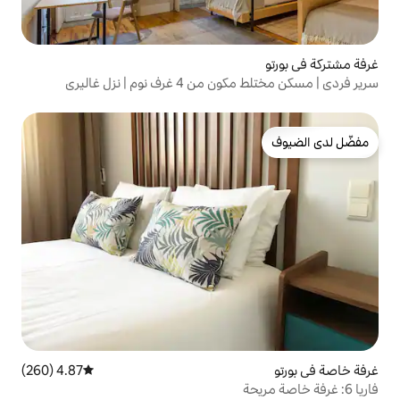
نوم | نزل غاليري
4.87 (260)
متوسط التقييم 4.87 من 5، 260 مراجعات