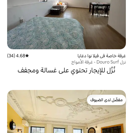
ا
4.68 (34)
متوسط التقييم 4.68 من 5، 34 مراجعات
 تحتوي على غسالة ومجفف