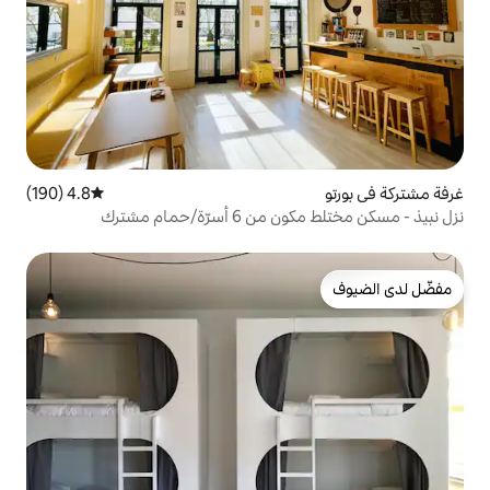
4.8 (190)
متوسط التقييم 4.8 من 5، 190 مراجعات
ة/حمام مشترك