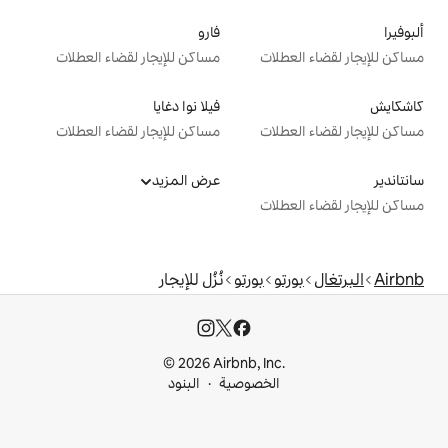
فارو
ت
مساكن للإيجار لقضاء العطلات
فيلا نوا دغايا
ت
مساكن للإيجار لقضاء العطلات
عرض المزيد
ت
بورتو
نُزُل للإيجار
© 2026 Airbnb, I
خصوصية
البنود