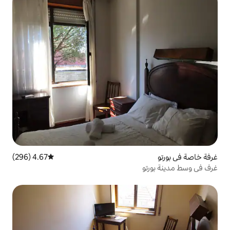
4.67 (296)
متوسط التقييم 4.67 من 5، 296 مراجعات