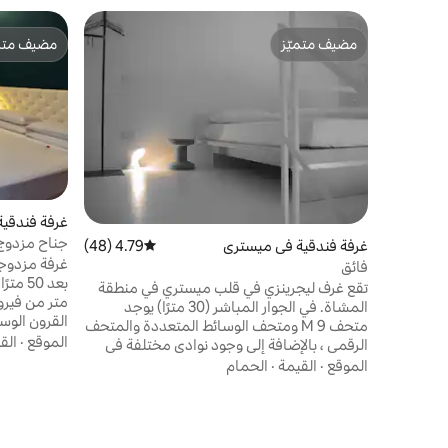
مضيف متميّز
مضيف متمي
مضيف متميّز
مضيف متمي
غرفة فندقية في ntica
جناح مزدوج 
غرفة فندقية في ميستري
4.79 (48)
متوسط التقييم 4.79 من 5، 48 مراجعات
غرفة مزدوجة 
فائق
تقع غرف ليجرينزي في قلب ميستري في منطقة
متر من فيرون
المشاة. في الجوار المباشر (30 مترًا) يوجد
القرون الوس
متحف M 9 ومتحف الوسائط المتعددة والمتحف
المدينة بأكم
الموقع
·
الق
الرقمي ، بالإضافة إلى وجود نوادي مختلفة في
الساحة مثل بارات للمقبلات ، وبرغر المطاعم
الموقع
·
القيمة
·
الحمام
خاص مع دش. 
والأسماك والمأكولات النموذجية ، على بعد 150
مترًا يوجد سوبر ماركت مفتوح 7 أيام في الأسبوع
السيارات عن
وموقف الحافلات في البندقية على بعد 100 متر
بالسيارة.
فقط. على بعد أمتار قليلة ، توجد سينما IMG