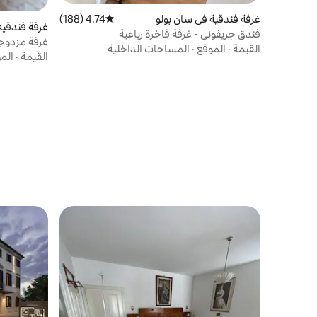
غرفة فندقية في سان بولو
4.74 (188)
متوسط التقييم 4.74 من 5، 188 مراجعات
غرفة فندقية
فندق جريفوني - غرفة فاخرة رباعية
غرفة مزدوجة 
القيمة
·
الموقع
·
المساحات الداخلية
القيمة
·
الم