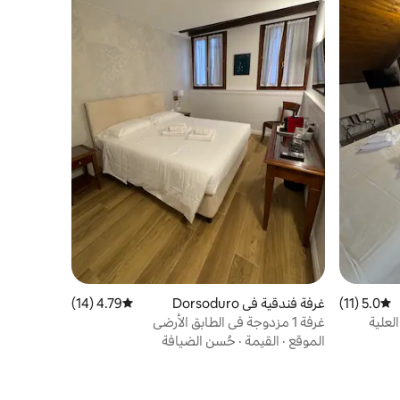
5.0 (11)
متوسط التقييم 5.0 من 5، 11 مراجعات
غرفة فندقية في Dorsoduro
4.79 (14)
متوسط التقييم 4.79 من 5، 14 مراجعات
غرفة 1 مزدوجة في الطابق الأرضي
الموقع
·
القيمة
·
حُسن الضيافة