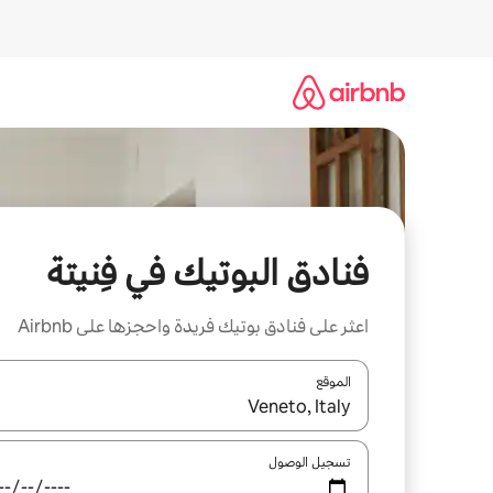
خطى
لى
لمحتوى
فنادق البوتيك في فِنيتة
اعثر على فنادق بوتيك فريدة واحجزها على Airbnb
الموقع
عند توفر النتائج، انتقل باستخدام السهمين لأعلى ولأسف
تسجيل الوصول