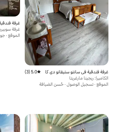
غرفة فندقية 
غرفة سوبيري
الموقع
·
جود
غرفة فندقية في سانتو ستيفانو دي كا
5.0 (3)
متوسط التقييم 5.0 من 5، 3 مراجعات
دوري
الكاميرا: ريجينا مارغريتا
الموقع
·
تسجيل الوصول
·
حُسن الضيافة