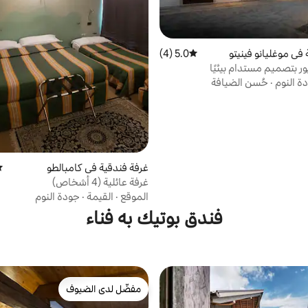
في موغليانو فينيتو
5.0 (4)
متوسط التقييم 5.0 من 5، 4 مراجعات
ور بتصميم مستدام بيئيًا
ة النوم
·
حُسن الضيافة
غرفة فندقية في كامبالطو
مت
غرفة عائلية (4 أشخاص)
الموقع
·
القيمة
·
جودة النوم
فندق بوتيك به فناء
مفضّل لدى الضيوف
مفضّل لدى الضيوف