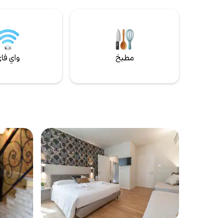
متعددة الشاشات ومسرح Toniolo بالإضافة إلى
مركز Candiani
مطبخ
واي فا