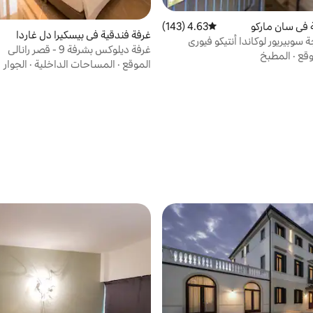
 في سان ماركو
4.63 (143)
متوسط التقييم 4.63 من 5، 143 مراجعات
غرفة فندقية في بيسكيرا دل غاردا
سوبيريور لوكاندا أنتيكو فيوري
غرفة ديلوكس بشرفة 9 - قصر رانالي
وقع
·
المطبخ
الموقع
·
المساحات الداخلية
·
الجوار