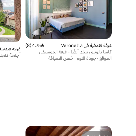
غرفة فندقية في Veronetta
4.75 (8)
متوسط التقييم 4.75 من 5، 8 مراجعات
غرفة فندقية
كاسا بابوينو ، بيتك أيضًا - غرفة الموسيقى
أجنحة لانجنم
الموقع
·
جودة النوم
·
حُسن الضيافة
مضيف متميّز