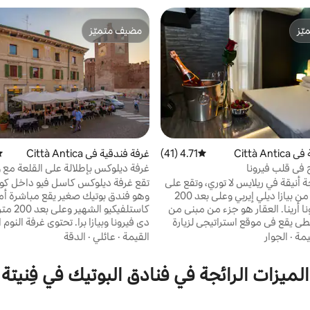
ّز
مضيف متميّز
ّز
مضيف متميّز
Città A
4.71 (41)
متوسط التقييم 4.71 من 5، 41 مراجعات
غرفة فندقية في Città Antica
مت
في قلب فيرونا
غرفة ديلوكس بإطلالة على القلعة مع و
أنيقة في ريلايس لا توري، وتقع على
تقع غرفة ديلوكس كاسل فيو داخل كورت
بعد 50 مترًا من بيازا ديلي إيربي وعلى بعد 200
وهو فندق بوتيك صغير يقع مباشرة أ
ا أرينا. العقار هو جزء من مبنى من
كاستلفيكيو ا
طى يقع في موقع استراتيجي لزيارة
دي فيرونا وبيازا برا. تحتوي غرفة النوم
لها ويتميز بغرف أنيقة مجهزة
على حمام خاص كبير مع دش ووسائل 
يمة
·
الجوار
القيمة
·
عائلي
·
الدقة
بتلفزيون LCD وميني بار وتكييف هواء وحمام
فاخرة. يشمل السعر الإفطار، وتحتوي ا
يتم تقديم وجبة الإفطار في
تلفزيون وراديو وواي فاي وميني بار م
الميزات الرائجة في فنادق البوتيك في فِنيتة
Piazza delle Erbe عند الحجز. خدمة صف
وتدفئة ومرافق قهوة وشاي نسبريسو
د الطلب لأولئك الذين يصلون
العملاء على مدار 24 ساعة.