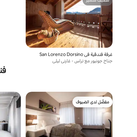
مضيف متميّز
غرفة فندقية في San Lorenzo Dorsino
جناح جونيور مع تراس - غارني ليلي
فن
مفضّل لدى الضيوف
مفضّل لدى الضيوف