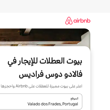
خطى
لى
لمحتوى
بيوت العطلات للإيجار في
فالادو دوس فراديس
اعثر على بيوت مميزة للعطلات على Airbnb واحجزها
الموقع
عند توفر النتائج، انتقل باستخدام السهمين لأعلى ولأسف