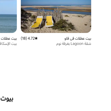
بيت عطلات في فاو
4.72 (18)
متوسط التقييم 4.72 من 5، 18 مراجعات
بيت عطلات ف
شقة Lagoon بغرفة نوم
بيت الإسكاف
بيوت 