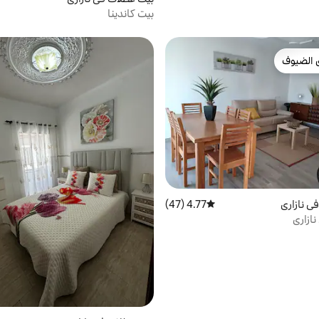
بيت كاندينا
 الضيوف
 الضيوف
ي نازاري
4.77 (47)
متوسط التقييم 4.77 من 5، 47 مراجعات