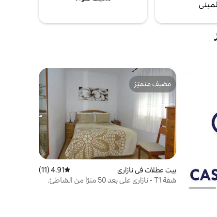
لمبنى
مضيف متميّز
مضيف متميّز
بيت عطلات في نازاري
4.91 (11)
متوسط التقييم 4.91 من 5، 11 مراجعات
شقة T1 - نازاري على بعد 50 مترًا من الشاطئ.
(شاطئ I)