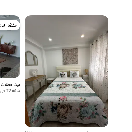
مفضّل لدى
مفضّل لدى
بيت عطلات ف
شقة T2 في نازاري