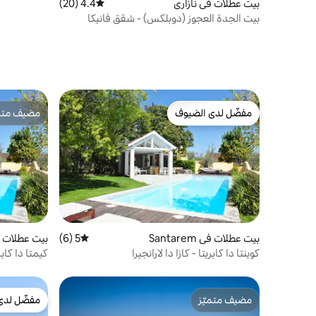
بيت عطلات في نازاري
4.4 (20)
متوسط التقييم 4.4 من 5، 20 مراجعات
بيت الجدة العجوز (دوبلكس) - شقق فانيكا
مفضّل لدى الضيوف
مضيف متمي
مفضّل لدى الضيوف
مضيف متمي
بيت عطلات في Santarem
5 (6)
متوسط التقييم 5 من 5، 6 مراجعات
بيت عطلات في arem
كوينتا دا كابريتا - كازا دا لارانجيرا
كيمتا دا كاب
مضيف متميّز
مفضّل لدى
مضيف متميّز
مفضّل لدى