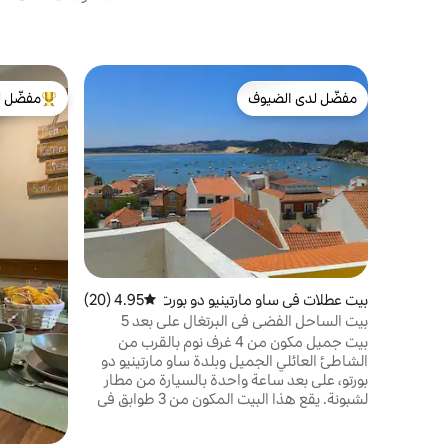
مفضّل لدى الضيوف
مفضّل ل
مفضّل لدى الضيوف
من أبرز ال
بيت عطلات في ساو مارتينيو دو بورت
4.95 (20)
متوسط التقييم 4.95 من 5، 20 مراجعات
و
بيت الساحل الفضي في البرتغال على بعد 5
دقائق سيرًا على الأقدام من الشاطئ
بيت جميل مكون من 4 غرف نوم بالقرب من
الشاطئ العائلي الجميل وبلدة ساو مارتينيو دو
بورتو، على بعد ساعة واحدة بالسيارة من مطار
لشبونة. يقع هذا البيت المكون من 3 طوابق في
موقع رائع، على بعد زاوية من البلدة القديمة
المرصوفة بالحصى (ميني مارت، مخبز، جزار،