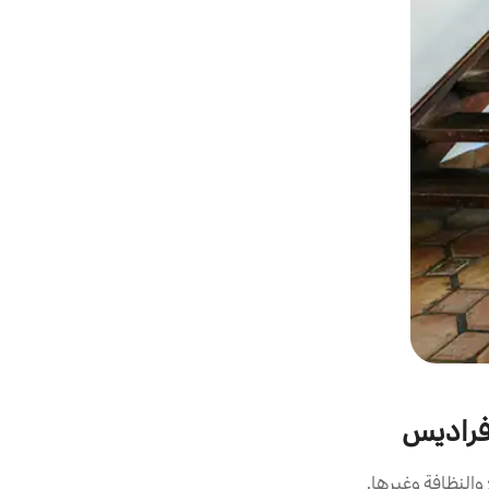
 فراديس
النظافة وغيرها.