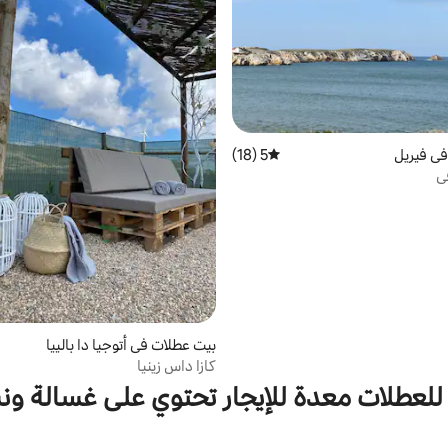
ي فيريل
5 (18)
متوسط التقييم 5 من 5، 18 مراجعات
ي
بيت عطلات في أتوجيا دا بالييا
كازا داس زينيا
للعطلات معدة للإيجار تحتوي على غسالة ون