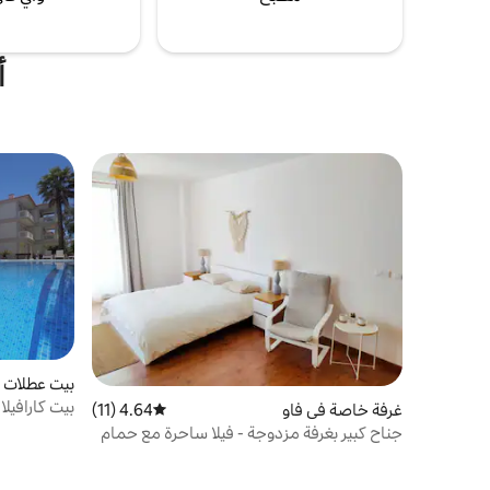
أ
بيت عطلات ف
بيت كارافيلا
غرفة خاصة في فاو
4.64 (11)
متوسط التقييم 4.64 من 5، 11 مراجعات
جناح كبير بغرفة مزدوجة - فيلا ساحرة مع حمام
سباحة