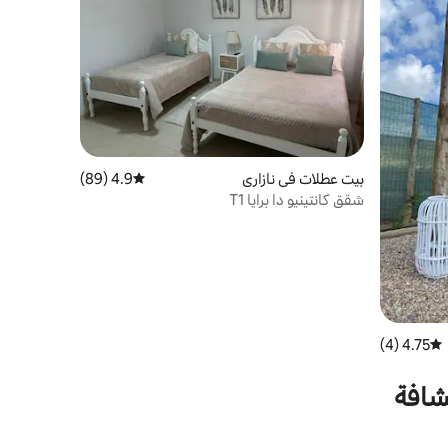
بيت عطلات في نازاري
4.9 (89)
متوسط التقييم 4.9 من 5، 89 مراجعات
شقق كانتينيو دا برايا T1
4.75 (4)
متوسط التقييم 4.75 من 5، 4 مراجعات
شافة