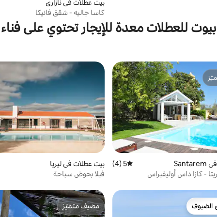
بيت عطلات في نازاري
كاسا جاليه - شقق فانيكا
بيوت للعطلات معدة للإيجار تحتوي على فناء
ّز
ّز
Sant
5 (4)
متوسط التقييم 5 من 5، 4 مراجعات
بيت عطلات في ليريا
ريتا - كازا داس أوليفيراس
فيلا بحوض سباحة
 الضيوف
مضيف متميّز
 الضيوف
مضيف متميّز