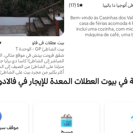
 أتوجيا دا بالييا
5 (17)
متوسط التقييم 5 من 5، 17 مراجعات
Bem-vindo às Casinhas dos Val
casa de férias acomoda 4
incluí uma cozinha, com mi
máquina de café, uma t
utensílios de cozinha, uma sala
بيت عطلات في فاو
مت
duas casas de banho. 
بيت الشاطئ GP - الوحدة T
conforto, o alojamento fornec
شقق فرونت بيتش في موقع مثالي. ا
cama e toalhas de banho 
المباشر إلى الشاطئ! كاسا دي برايا ج
adicionais. Dispõe ainda de 
منزلنا على الشاطئ من الصيف إلى الشت
terraço com mesa e
أكثر بكثير من مجرد بيت على الشاطئ، 
estacionamento privado e co
فوق الكثبان الرملية، يقع أمام بحيرة 
ة في بيوت العطلات المعدة للإيجار في فالا
para churrascos. Poderá aind
da piscina e do aluguer de 
جولف دولية، على بعد 15 دقيقة 
أوبيدوس التي تعود إلى العصور الوسط
بعد 20 دقيقة من باليل، بينيش. ممت
الأمواج وركوب الأمواج بالطائرة الورقي
الأمواج بالقوارب الشراعية وركوب الأم
الألواح.
موقف سيا
ي
مسبح