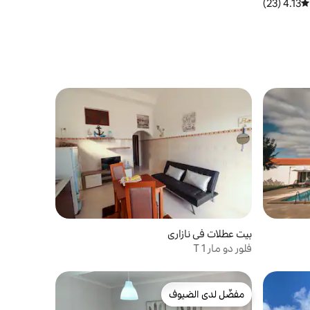
4.13 (23)
متوسط التقييم 4.13 من 5، 23 مراجعات
بيت عطلات في نازاري
فلور دو مار T 1
مفضّل لدى الضيوف
مفضّل لدى الضيوف