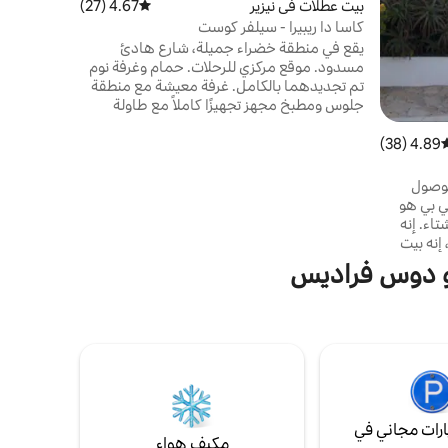
بيت عطلات في نيزير
4.67 (27)
متوسط التقييم 4.67 من 5، 27 مراجعات
كاسا دا ريبيرا - سيلفر كوست
يقع في منطقة خضراء جميلة، شارع هادئ
مسدود. موقع مركزي للرحلات. حمام وغرفة نوم
تم تجديدهما بالكامل. غرفة معيشة مع منطقة
جلوس ومطبخ مجهز تجهيزًا كاملاً مع طاولة
طعام (موقد وماكينة قهوة وثلاجة وأواني طهي
وأطباق وأدوات المائدة وما إلى ذلك) وغسالة
4.89 (38)
وسط التقييم 4.89 من 5، 38 مراجعات
ملابس وتدفئة وغرفة نوم منفصلة مع إطلالة على
البحر وسرير أوبينج 180 × 220 سم وتلفزيون
لوصول
وكروم كاست وواي فاي (بما في ذلك بياضات
ي بي هو
السرير)، حمام منفصل مع مرحاض ودش
اء. إنه
ومغسلة (بما في ذلك المناشف ومستلزمات
إنه بيت
الحمام ومجفف الشعر)
أوبيدوس
دو دوس فراديس
والبحر. موقع ممتاز وهادئ، بالقرب من 4 ملاعب
من بلدة
ى، وعلى
از لركوب
ة وركوب
واج على
رات مجاني في
مكيف هواء