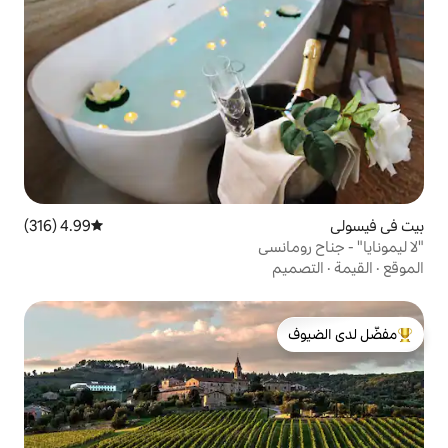
4.99 (316)
متوسط التقييم 4.99 من 5، 316 مراجعات
سي
لدى الضيوف