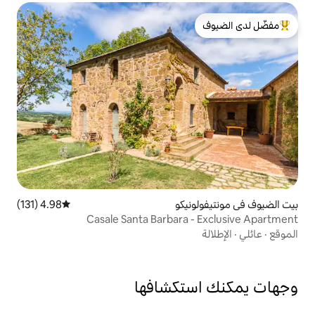
لدى الضيوف
يكو
4.98 (131)
متوسط التقييم 4.98 من 5، 131 مراجعات
Casale Santa Barbara
تكشافها