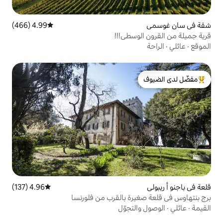
4.99 (466)
متوسط التقييم 4.99 من 5، 466 مراجعات
سطى!!!
لدى الضيوف
4.96 (137)
متوسط التقييم 4.96 من 5، 137 مراجعات
ة بالقرب من فلورنسا
تجوّل