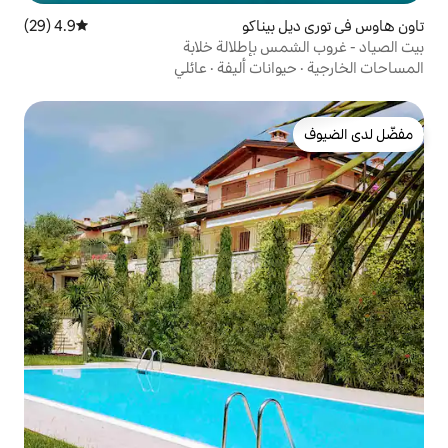
ناكو
4.9 (29)
متوسط التقييم 4.9 من 5، 29 مراجعات
بإطلالة خلابة
ات أليفة
·
عائلي