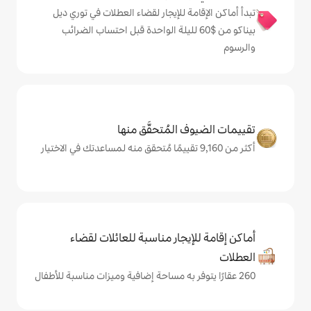
 للإيجار لقضاء العطلات في توري ديل
كو من $‏60 لليلة الواحدة قبل احتساب الضرائب
المُتحقَّق منها
يجار مناسبة للعائلات لقضاء