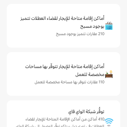
حة للإيجار لقضاء العطلات تتميز
حة للإيجار تتوفّر بها مساحات
ي فاي
ماكن الإقامة المتاحة للإيجار لقضاء
يل بيناكو توفّر الوصول إلى شبكة الواي