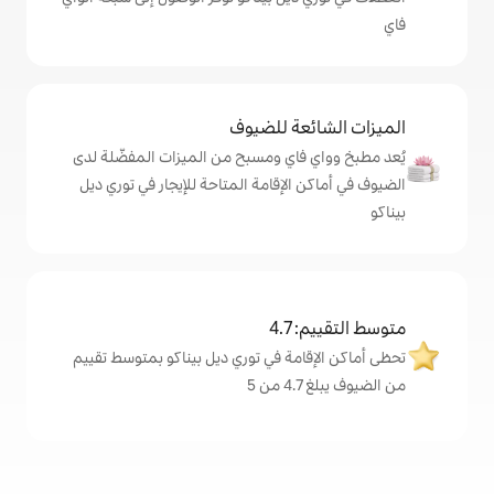
ة للضيوف
اي ومسبح من الميزات المفضّلة لدى
لإقامة المتاحة للإيجار في توري ديل
4
مة في توري ديل بيناكو بمتوسط تقييم