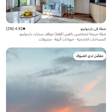
4.92 (216)
متوسط التقييم 4.92 من 5، 216 مراجعات
 (فقط) موقف سيارات باردولينو
ات أليفة
·
منتزهات