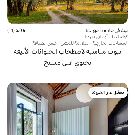
5.0 (14)
متوسط التقييم 5.0 من 5، 14 مراجعات
اءمة للمشي
·
حُسن الضيافة
صطحاب الحيوانات الأليفة
وي على مسبح