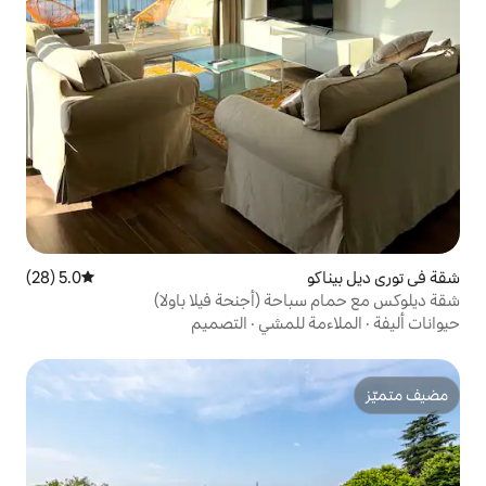
5.0 (28)
متوسط التقييم 5.0 من 5، 28 مراجعات
 (أجنحة فيلا باولا)
لمشي
·
التصميم