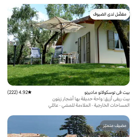
4.92 (222)
متوسط التقييم 4.92 من 5، 222 مراجعات
 بها أشجار زيتون
اءمة للمشي
·
عائلي