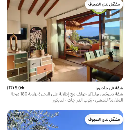
5.0 (17)
متوسط التقييم 5.0 من 5، 17 مراجعات
لالة على البحيرة بزاوية 180 درجة
دراجات
·
الديكور