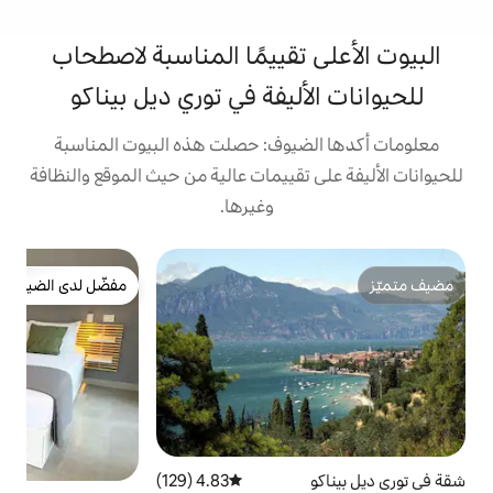
تقييمًا المناسبة لاصطحاب
ليفة في توري ديل بيناكو
يوف: حصلت هذه البيوت المناسبة
تقييمات عالية من حيث الموقع والنظافة
وغيرها.
شق
مفضّل لدى الضيوف
ش
مفضّل لدى الضيوف
إ
م
ح
•
4.83 (129)
متوسط التقييم 4.83 من 5، 129 مراجعات