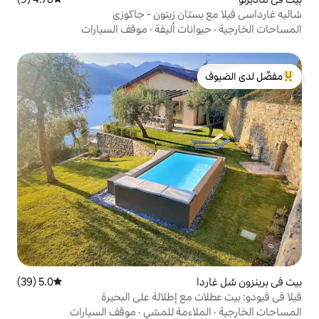
ات أليفة
·
موقف السيارات
لدى الضيوف
5.0 (39)
متوسط التقييم 5.0 من 5، 39 مراجعات
مع إطلالة على البحيرة
اءمة للمشي
·
موقف السيارات