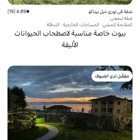
4.89 (19)
متوسط التقييم 4.89 من 5، 19 مراجعات
ت الخارجية
·
التدفئة
سبة لاصطحاب الحيوانات
الأليفة