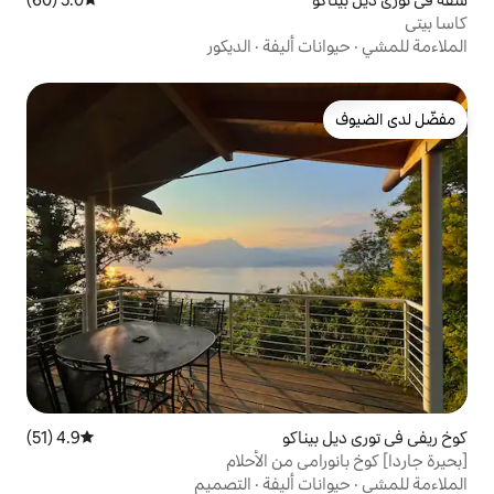
أليفة
·
الديكور
كو
4.9 (51)
متوسط التقييم 4.9 من 5، 51 مراجعات
 من الأحلام
أليفة
·
التصميم