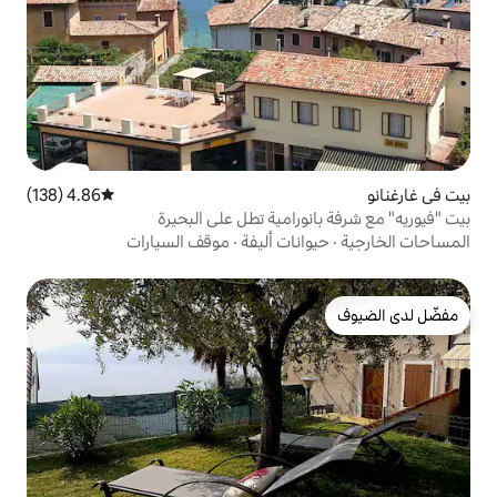
4.86 (138)
متوسط التقييم 4.86 من 5، 138 مراجعات
رامية تطل على البحيرة
ات أليفة
·
موقف السيارات