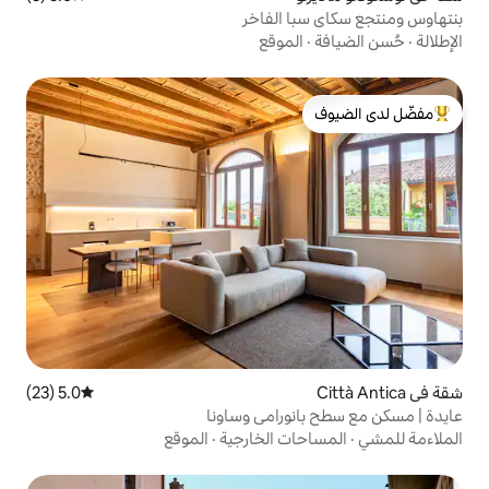
 الفاخر
لموقع
لدى الضيوف
5.0 (23)
متوسط التقييم 5.0 من 5، 23 مراجعات
ورامي وساونا
ت الخارجية
·
الموقع