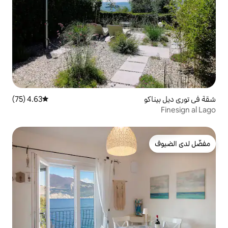
4.63 (75)
متوسط التقييم 4.63 من 5، 75 مراجعات