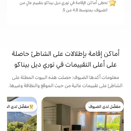
ة في توري ديل بيناكو بتقييم عالٍ من
.
طلالات على الشاطئ حاصلة
يمات في توري ديل بيناكو
وف: حصلت هذه البيوت المطلة على
لية من حيث الموقع والنظافة وغيرها.
ش
مفضّل لدى الضيوف
ب
من أبرز البيوت المفضّلة لدى الضيوف
ي
ش