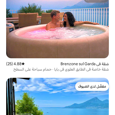
4.88 (25)
متوسط التقييم 4.88 من 5، 25 مراجعات
وي في بايا · حمام سباحة على السطح