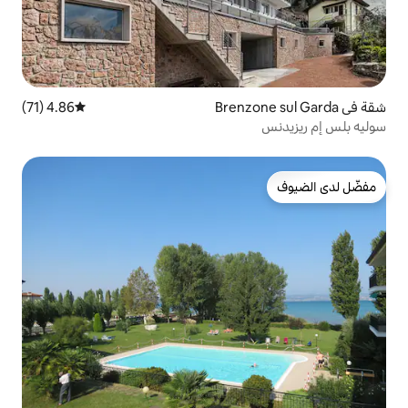
4.86 (71)
متوسط التقييم 4.86 من 5، 71 مراجعات