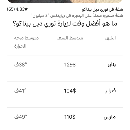
4.83 (65)
متوسط التقييم 4.83 من 5، 65 مراجعات
رة في ريزيدنس "لا مينيون"
 لزيارة توري ديل بيناكو؟
وسط السعر
متوسط درجة
الحرارة
$‏129
38°ف
$‏104
41°ف
$‏110
49°ف