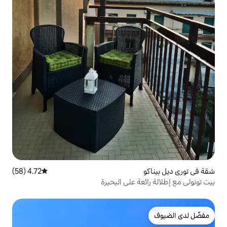
4.72 (58)
متوسط التقييم 4.72 من 5، 58 مراجعات
 على البحيرة