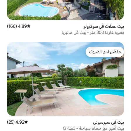
4.89 (166)
متوسط التقييم 4.89 من 5، 166 مراجعات
4.92 (25)
متوسط التقييم 4.92 من 5، 25 مراجعات
- شقة G