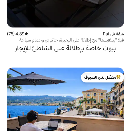
4.89 (75)
متوسط التقييم 4.89 من 5، 75 مراجعات
ة على البحيرة، جاكوزي وحمام سباحة
الة على الشاطئ للإيجار
لدى الضيوف