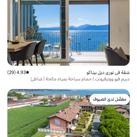
4.93 (29)
متوسط التقييم 4.93 من 5، 29 مراجعات
م سباحة بمياه مالحة | شاطئ