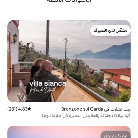
4.83 (231)
متوسط التقييم 4.83 من 5، 231 مراجعات
لى البحيرة في جاردا دوما