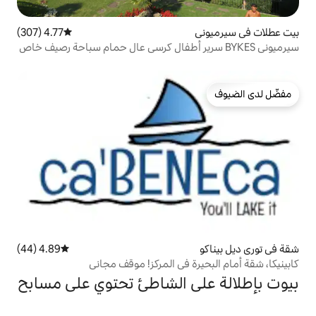
4.77 (307)
متوسط التقييم 4.77 من 5، 307 مراجعات
4.89 (44)
متوسط التقييم 4.89 من 5، 44 مراجعات
ة في المركز! موقف مجاني
ى الشاطئ تحتوي على مسابح