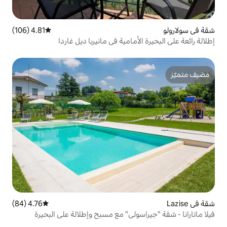
4.81 (106)
متوسط التقييم 4.81 من 5، 106 مراجعات
أمامية في مانيربا ديل غاردا
4.76 (84)
متوسط التقييم 4.76 من 5، 84 مراجعات
سولي" مع مسبح وإطلالة على البحيرة