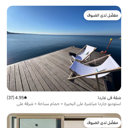
4.95 (37)
متوسط التقييم 4.95 من 5، 37 مراجعات
 البحيرة + حمام سباحة + شرفة على