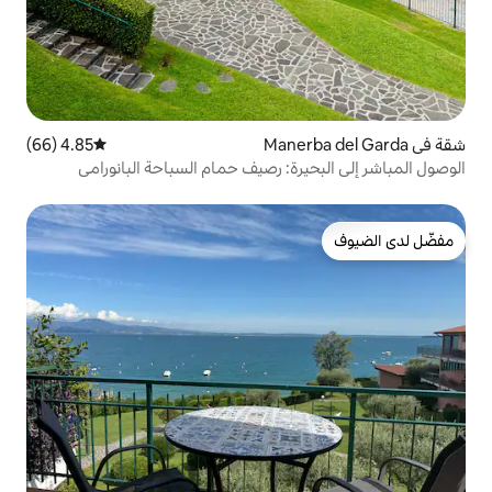
4.85 (66)
متوسط التقييم 4.85 من 5، 66 مراجعات
ة: رصيف حمام السباحة البانورامي