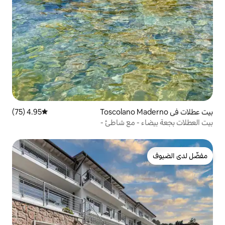
4.95 (75)
متوسط التقييم 4.95 من 5، 75 مراجعات
 مع شاطئ -