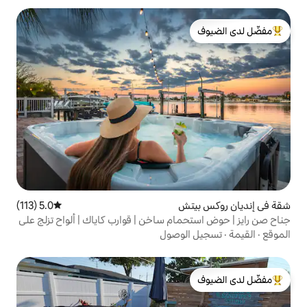
لدى الضيوف
ش
5.0 (113)
متوسط التقييم 5.0 من 5، 113 مراجعات
ام ساخن | قوارب كاياك | ألواح تزلج على
لوصول
لدى الضيوف