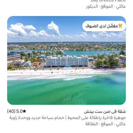
لدى الضيوف
5.0 (40)
متوسط التقييم 5.0 من 5، 40 مراجعات
المحيط | حمام سباحة جديد ووحدة زاوية