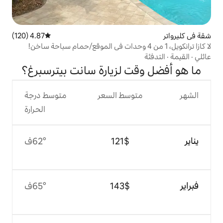
4.87 (120)
متوسط التقييم 4.87 من 5، 120 مراجعات
 لزيارة سانت بيترسبرغ؟
وسط السعر
متوسط درجة
الحرارة
$‏121
62°ف
$‏143
65°ف