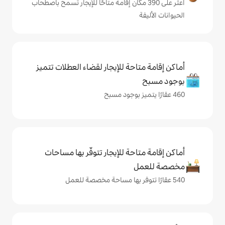
على 390 مكان إقامة متاحًا للإيجار تسمح باصطحاب
حة للإيجار لقضاء العطلات تتميز
حة للإيجار تتوفّر بها مساحات