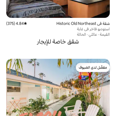
4.84 (375)
متوسط التقييم 4.84 من 5، 375 مراجعات
خاصة للإيجار