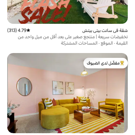
4.79 (313)
متوسط التقييم 4.79 من 5، 313 مراجعات
غير على بعد أقل من ميل واحد من
 المشتركة
لدى الضيوف