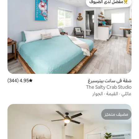
لدى الضيوف
4.95 (344)
متوسط التقييم 4.95 من 5، 344 مراجعات