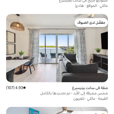
رسبرغ
4.93 (107)
متوسط التقييم 4.93 من 5، 107 مراجعات
م تجديدها بالكامل