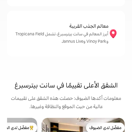
قريبة
أبرز المعالم في سانت بيترسبرغ، تشمل Tropicana Field
قييمًا في سانت بيترسبرغ
وف: حصلت هذه الشقق على تقييمات
 الموقع والنظافة وغيرها.
ش
مفضّل لدى الضيوف
ا
من أبرز البيوت المفضّلة لدى الضيوف