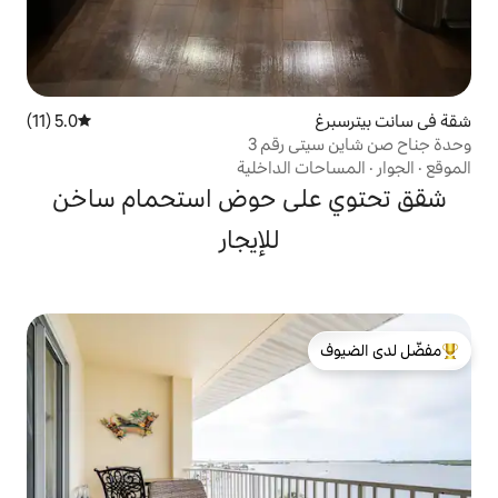
5.0 (11)
متوسط التقييم 5.0 من 5، 11 مراجعات
رقم 3
الداخلية
لى حوض استحمام ساخن
للإيجار
لدى الضيوف