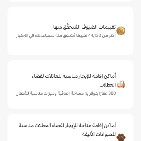
المُتحقَّق منها
يجار مناسبة للعائلات لقضاء
حة للإيجار لقضاء العطلات مناسبة
ة