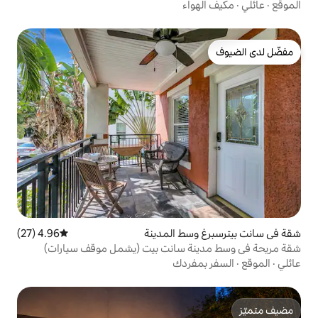
اء
ط المدينة
4.96 (27)
متوسط التقييم 4.96 من 5، 27 مراجعات
ة سانت بيت (يشمل موقف سيارات)
فردك