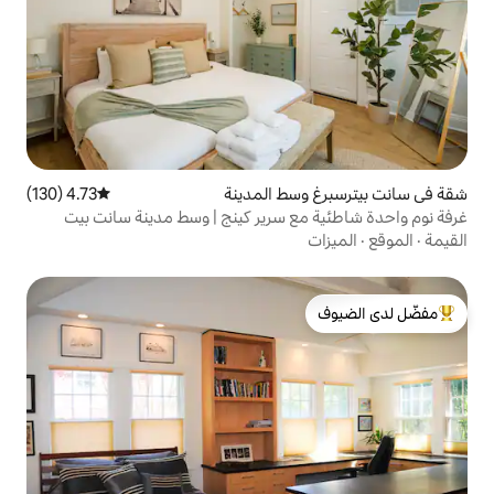
ط المدينة
4.73 (130)
متوسط التقييم 4.73 من 5، 130 مراجعات
ع سرير كينج | وسط مدينة سانت بيت
لدى الضيوف