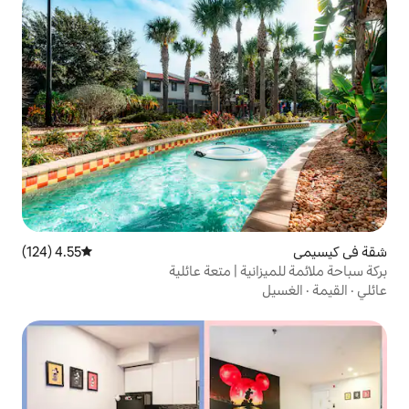
4.55 (124)
متوسط التقييم 4.55 من 5، 124 مراجعات
 | متعة عائلية