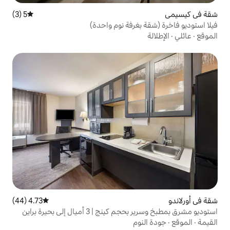
5 (3)
متوسط التقييم 5 من 5، 3 مراجعات
غرفة نوم واحدة)
4.73 (44)
متوسط التقييم 4.73 من 5، 44 مراجعات
3 أميال إلى بحيرة براين
وم