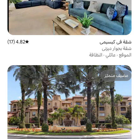
4.82 (17)
متوسط التقييم 4.82 من 5، 17 مراجعات