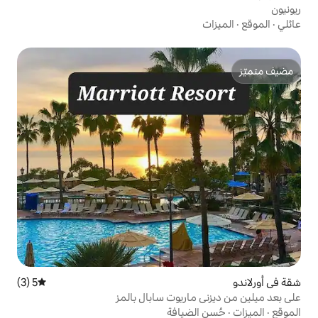
5 (3)
متوسط التقييم 5 من 5، 3 مراجعات
اريوت سابال بالمز
ضيافة