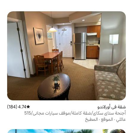
4.74 (184)
متوسط التقييم 4.74 من 5، 184 مراجعات
لة/موقف سيارات مجاني/515