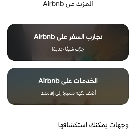
 من Airbnb
ر على Airbnb
رِّب شيئًا جديدًا
على Airbnb
هة مميزة إلى إقامتك
تكشافها