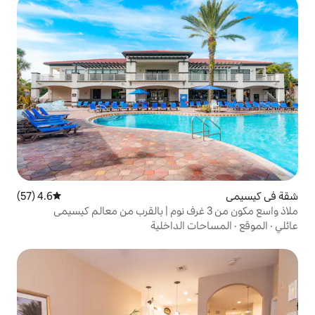
4.6 (57)
متوسط التقييم 4.6 من 5، 57 مراجعات
الداخلية