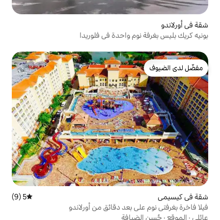
 واحدة في فلوريدا
5 (9)
متوسط التقييم 5 من 5، 9 مراجعات
بعد دقائق من أورلاندو
افة