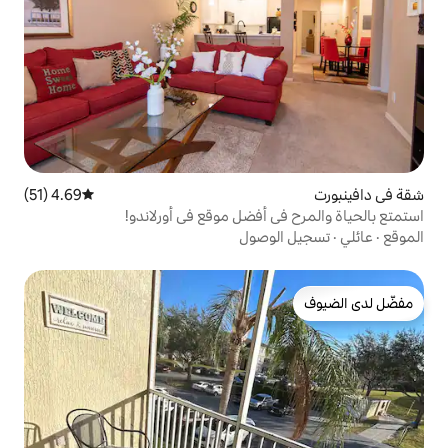
4.69 (51)
متوسط التقييم 4.69 من 5، 51 مراجعات
 أفضل موقع في أورلاندو!
وصول