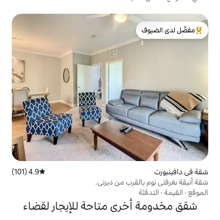
لدى الضيوف
4.9 (101)
متوسط التقييم 4.9 من 5، 101 مراجعات
رب من ديزني.
رى متاحة للإيجار لقضاء