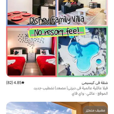
4.85 (82)
متوسط التقييم 4.85 من 5، 82 مراجعات
زني| مصعد| تشطيب جديد