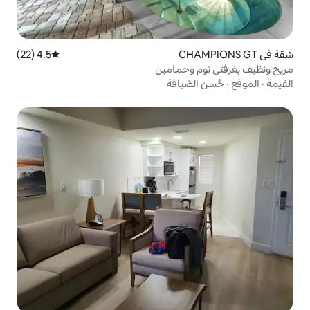
4.5 (22)
متوسط التقييم 4.5 من 5، 22 مراجعات
حمامين
يافة