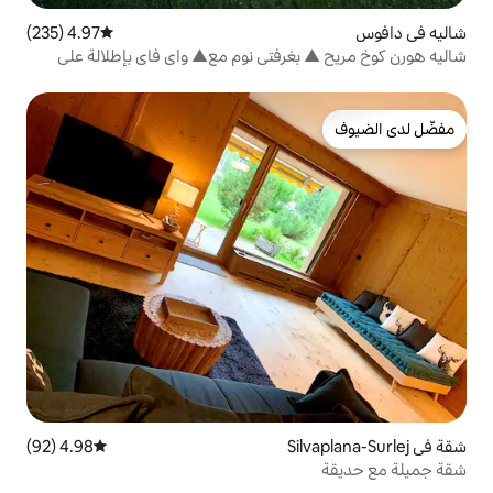
4.97 (235)
متوسط التقييم 4.97 من 5، 235 مراجعات
غرفتي نوم مع▲ واي فاي بإطلالة على
4.98 (92)
متوسط التقييم 4.98 من 5، 92 مراجعات