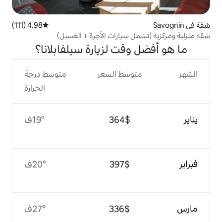
4.98 (111)
متوسط التقييم 4.98 من 5، 111 مراجعات
 سيارات الأجرة + الغسيل)
قت لزيارة سيلفابلانا؟
وسط السعر
متوسط درجة
الحرارة
$‏364
19°ف
$‏397
20°ف
$‏336
27°ف