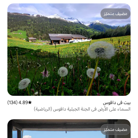
4.89 (134)
متوسط التقييم 4.89 من 5، 134 مراجعات
 الجبلية دافوس (الرياضية)