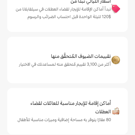
دأ من
 للإيجار لقضاء العطلات في سيلفابلانا من
المُتحقَّق منها
يجار مناسبة للعائلات لقضاء