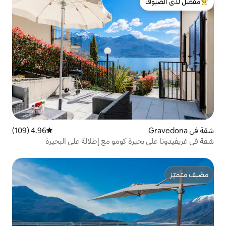
لدى الضيوف
4.96 (109)
متوسط التقييم 4.96 من 5، 109 مراجعات
ة كومو مع إطلالة على البحيرة