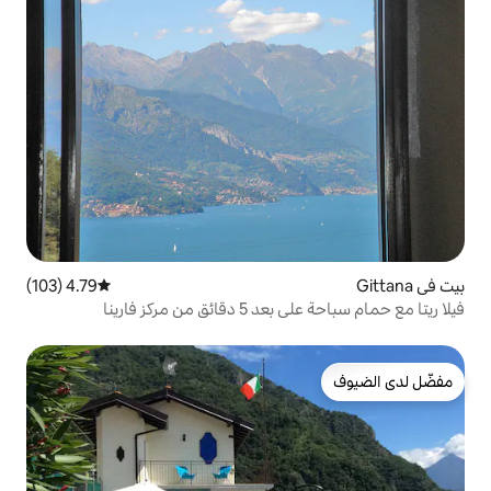
4.79 (103)
متوسط التقييم 4.79 من 5، 103 مراجعات
 مركز فارينا