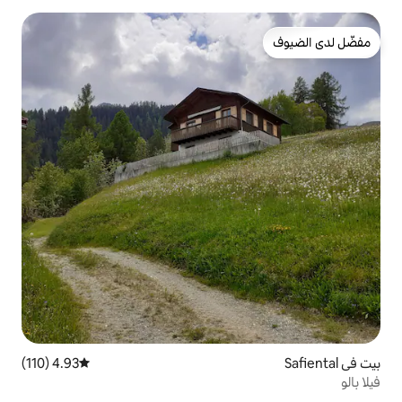
4.93 (110)
متوسط التقييم 4.93 من 5، 110 مراجعات