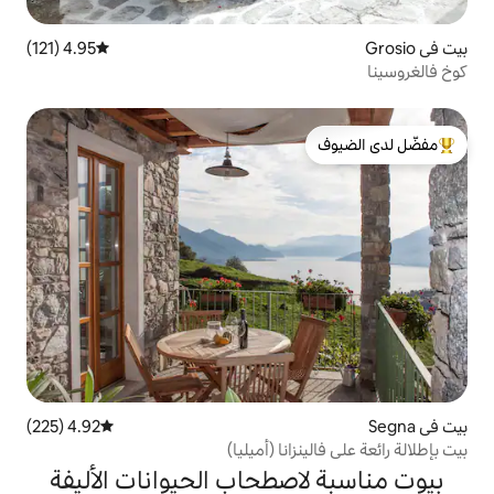
4.95 (121)
متوسط التقييم 4.95 من 5، 121 مراجعات
لدى الضيوف
4.92 (225)
متوسط التقييم 4.92 من 5، 225 مراجعات
انا (أميليا)
صطحاب الحيوانات الأليفة