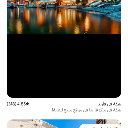
4.85 (318)
متوسط التقييم 4.85 من 5، 318 مراجعات
ع مريح للغاية!