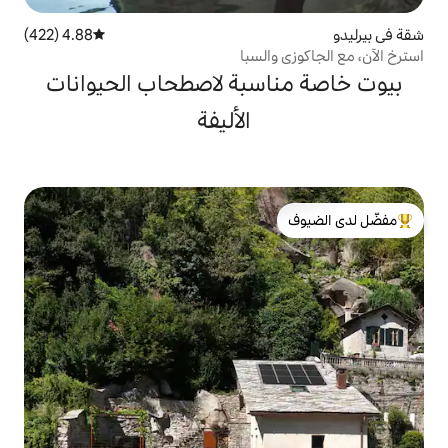
4.88 (422)
متوسط التقييم 4.88 من 5، 422 مراجعات
السبا
سبة لاصطحاب الحيوانات
الأليفة
لدى الضيوف