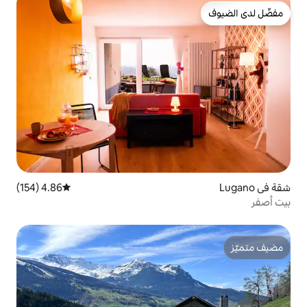
4.86 (154)
متوسط التقييم 4.86 من 5، 154 مراجعات