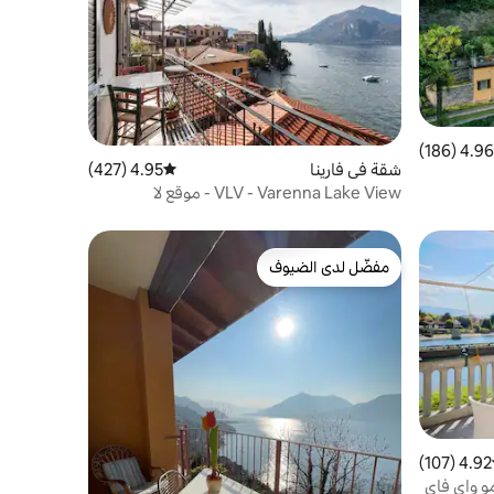
4.96 (186)
 التقييم 4.96 من 5، 186 مراجعات
شقة في فارينا
4.95 (427)
متوسط التقييم 4.95 من 5، 427 مراجعات
VLV - Varenna Lake View - موقع لا
يضاهى!!!!
مفضّل لدى الضيوف
مفضّل لدى الضيوف
4.92 (107)
ط التقييم 4.92 من 5، 107 مراجعات
مو واي فاي