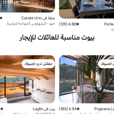
شقة في Carate Urio
متوس
جيو - البنتهاوس المواجه للبحيرة
4.88 (129)
متوسط التقييم 4.88 من 5، 129 مراجعات
c
بيوت مناسبة للعائلات للإيجار
 الضيوف
مفضّل لدى الضيوف
 الضيوف
مفضّل لدى الضيوف
4.94 (365)
متوسط التقييم 4.94 من 5، 365 مراجعات
بيت في Laglio
)
متوسط 