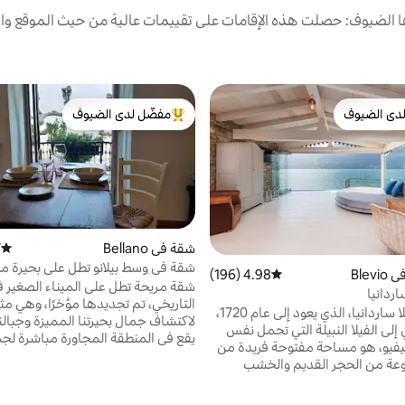
الضيوف: حصلت هذه الإقامات على تقييمات عالية من حيث الموقع وال
دى الضيوف
مفضّل لدى الضيوف
بيوت المفضّلة لدى الضيوف
من أبرز البيوت المفضّلة لدى الضيوف
شقة في Bellano
)
متوسط 
شقة في وسط بيلانو تطل على بحيرة م
Blev
4.98 (196)
متوسط التقييم 4.98 من 5، 196 مراجعات
شقة مريحة تطل على الميناء الصغير ف
ردانيا
التاريخي، تم تجديدها مؤخرًا، وهي مثا
إن حوض فيلا ساردانيا، الذي يعود إلى عام 1720،
لاكتشاف جمال بحيرتنا المميزة وجبالنا
إلى الفيلا النبيلة التي تحمل نفس
يقع في المنطقة المجاورة مباشرة لج
يفيو، هو مساحة مفتوحة فريدة من
الخدمات الرئيسية: الحانات وا
وعة من الحجر القديم والخشب
وتأجير القوارب والدراجات النارية وأكث
اج. يطل على منظر رائع يتميز
بكث
اريخية في لاريانو، بما في ذلك فندق