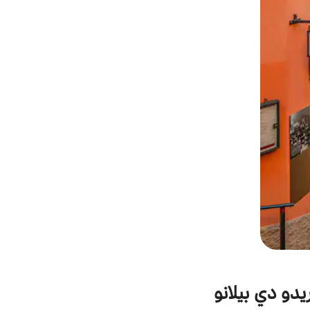
يدو دي بيلانو