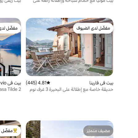
بيت مونيا مع حمام سباحة وإطلالة رائعة على
بيت ريفي رو
بحيرة كومو
مفضّل لدى الضيوف
مفضّل لدى
مفضّل لدى الضيوف
مفضّل لدى
بيت في فارينا
4.81 (445)
متوسط التقييم 4.81 من 5، 445 مراجعات
بيت في Dervio
حديقة خاصة مع إطلالة على البحيرة 3 غرف نوم
مزدوجة
حوض استحم
مضيف متميّز
مفضّل ل
مضيف متميّز
من أبرز ال