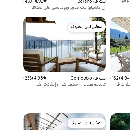
ة كومو،
بيت في Bellano
4.92 (439)
متوسط التقييم 4.92 من 5، 439 مراجعات
إل كاسيلو: بيت صغير ورومانسي على ضفاف
بحيرة كومو
مفضّل لدى الضيوف
مفضّل لدى الضيوف
4.94 (162)
 التقييم 4.94 من 5، 162 مراجعات
بيت في Cernobbio
4.96 (233)
متوسط التقييم 4.96 من 5، 233 مراجعات
يارات في
تولدينو هاوس - مكيف هواء، إطلالات على
البحيرة، صديق للبيئة
مفضّل لدى الضيوف
مفضّل لدى الضيوف