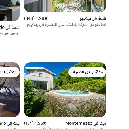
شقة في بيلاجيو
4.98 (348)
متوسط التقييم 4.98 من 5، 348 مراجعات
أما هومز | شرفة بإطلالة على البحيرة في بيلاجيو
شقة في Perledo
arpe diem
مفضّل لدى الضيوف
مفضّل لدى
مفضّل لدى الضيوف
مفضّل لدى
بيت في Montemezzo
4.95 (174)
متوسط التقييم 4.95 من 5، 174 مراجعات
بيت في Pognana Lario