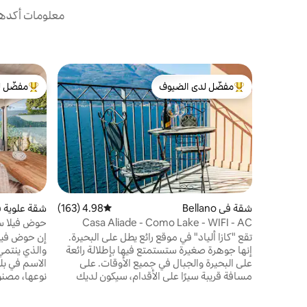
معلومات أكدها 
مفضّل لدى الضيوف
مفضّل ل
من أبرز البيوت المفضّلة لدى الضيوف
من أبرز ال
شقة في Bellano
4.98 (163)
متوسط التقييم 4.98 من 5، 163 مراجعات
شقة علوية في io
Casa Aliade - Como Lake - WIFI - AC
حوض فيلا سا
تقع "كازا ألياد" في موقع رائع يطل على البحيرة.
إنها جوهرة صغيرة ستستمتع فيها بإطلالة رائعة
والذي ينتمي 
على البحيرة والجبال في جميع الأوقات. على
الاسم في بل
مسافة قريبة سيرًا على الأقدام، سيكون لديك
نوعها، مصن
العديد من المعالم السياحية: من أورريدو الشهير
الأبيض والزج
(المضيق الطبيعي الذي تم إنشاؤه قبل 15 مليون
بالفيلات الت