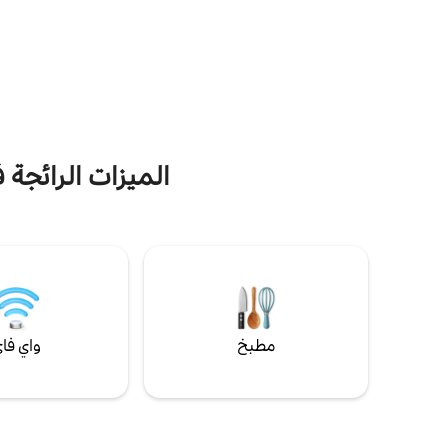
سنة)، إلى الملاحة في البحيرة للوصول إلى بيلاجيو
جراند فيلا 
وفارينا وميناغيو في بضع دقائق، إلى مسار
مثالية لتنا
"فياندانتي" الذي يمتد بالتوازي مع "ذلك الفرع
الشمس. عند 
من بحيرة كومو" الذي تحدث عنه مانزوني في
والعشاء، بال
بروميسي سبوسي.
الأجرة الفاخ
الميزات الرائجة 
مطبخ
واي فا