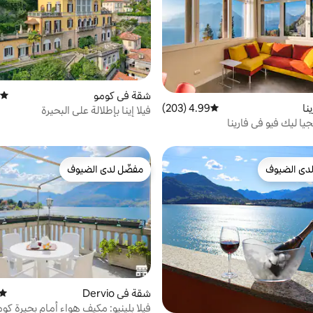
شقة في كومو
متوسط
نا
4.99 (203)
متوسط التقييم 4.99 من 5، 203 مراجعات
فيلا إينا بإطلالة على البحيرة
ا ليك فيو في فارينا
دى الضيوف
مفضّل لدى الضيوف
بيوت المفضّلة لدى الضيوف
مفضّل لدى الضيوف
شقة في Dervio
متوس
فيلا بلينيو: مكيف هواء أمام بحيرة كو