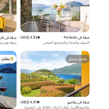
شقة في Perledo
4.93 (403)
متوسط التقييم 4.93 من 5، 403 مراجعات
شقة في فاري
الصيف والشتاء والمنتجع الصحي
شقة هيدرانجي
مضيف متميّز
مفضّل ل
مضيف متميّز
من أبرز ال
شقة في بيلاجيو
4.91 (483)
متوسط التقييم 4.91 من 5، 483 مراجعات
بيلاجيو،@بيرل أوف ذا ليك: إطلالة على البحيرة،