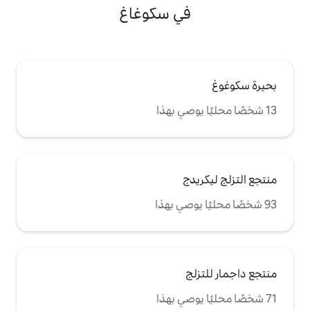
ي سكوغاغ
ج