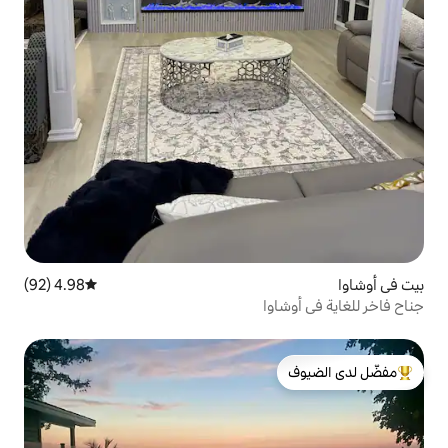
4.98 (92)
متوسط التقييم 4.98 من 5، 92 مراجعات
ا
لدى الضيوف