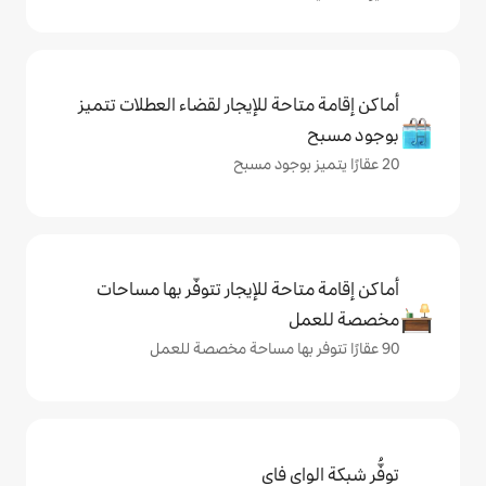
حة للإيجار لقضاء العطلات تتميز
حة للإيجار تتوفّر بها مساحات
ي فاي