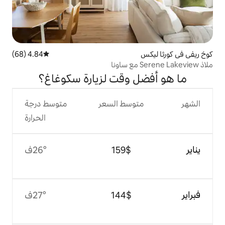
4.84 (68)
متوسط التقييم 4.84 من 5، 68 مراجعات
 وقت لزيارة سكوغاغ؟
وسط السعر
متوسط درجة
الحرارة
$‏159
26°ف
$‏144
27°ف