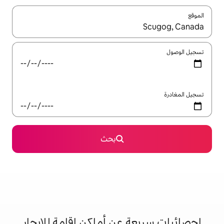
ل باستخدام السهمين لأعلى ولأسفل أو استكشف عن طريق اللمس أو السحب.
بحث
 عن أماكن إقامة للإيجار