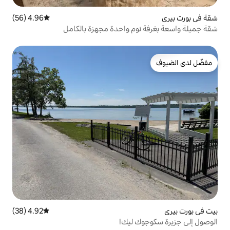
4.96 (56)
متوسط التقييم 4.96 من 5، 56 مراجعات
وم واحدة مجهزة بالكامل
4.92 (38)
متوسط التقييم 4.92 من 5، 38 مراجعات
 ليك!