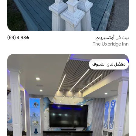
4.93 (69)
متوسط التقييم 4.93 من 5، 69 مراجعات