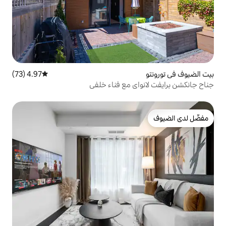
4.97 (73)
متوسط التقييم 4.97 من 5، 73 مراجعات
ي مع فناء خلفي