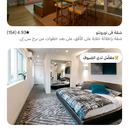
4.93 (154)
متوسط التقييم 4.93 من 5، 154 مراجعات
أفق، على بعد خطوات من برج سي إن
لدى الضيوف