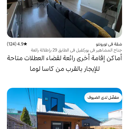
4.9 (124)
متوسط التقييم 4.9 من 5، 124 مراجعات
29 بإطلالة رائعة
 رائعة لقضاء العطلات متاحة
القرب من كاسا لوما