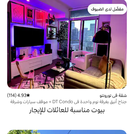
4.93 (114)
متوسط التقييم 4.93 من 5، 114 مراجعات
ات وشرفة
بة للعائلات للإيجار