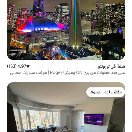
4.97 (153)
متوسط التقييم 4.97 من 5، 153 مراجعات