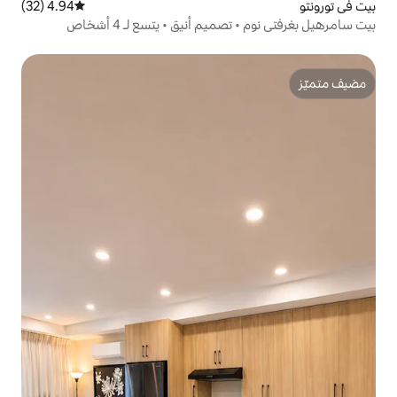
4.94 (32)
متوسط التقييم 4.94 من 5، 32 مراجعات
يم أنيق • يتسع لـ 4 أشخاص