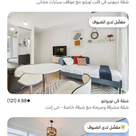
تو مع موقف سيارات مجاني
4.88 (121)
متوسط التقييم 4.88 من 5، 121 مراجعات
فة خاصة - حي إنت.
لدى الضيوف