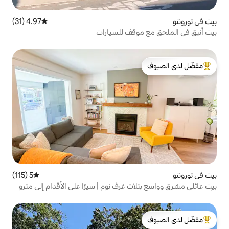
4.97 (31)
متوسط التقييم 4.97 من 5، 31 مراجعات
وقف للسيارات
لدى الضيوف
5 (115)
متوسط التقييم 5 من 5، 115 مراجعات
ث غرف نوم | سيرًا على الأقدام إلى مترو
لدى الضيوف