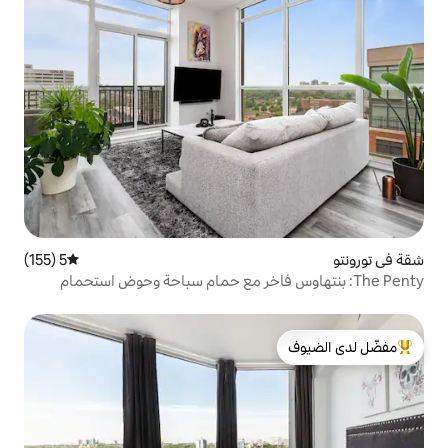
5 (155)
متوسط التقييم 5 من 5، 155 مراجعات
هاوس فاخر مع حمام سباحة وحوض استحمام
لدى الضيوف