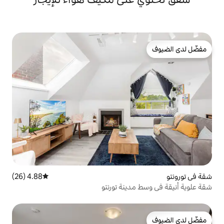
4.88 (26)
متوسط التقييم 4.88 من 5، 26 مراجعات
ينة تورنتو