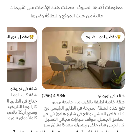
: حصلت هذه الإقامات على تقييمات
 الموقع والنظافة وغيرها.
ب
مفضّل لدى الضيوف
لدى الضيوف
من أبرز البيوت المفضّلة لدى الضيوف
ل
ع
و
ا
ف
و
شقة في تورونتو
5 (19)
متوسط التقييم 5 من 5، 19
ف
شقة كاسا لوما
4.93 (256)
متوسط التقييم 4.93 من 5، 256 مراجعات
و
جناح في الطابق السفلي بغرفة نوم واحدة مقابل
ن جامعة تورنتو
خ
كازا لوما التاريخية! تشمل سريرًا بحجم كوين
ا
 الطابق الرئيسي مع
وسرير أريكة بالحجم الكامل ومطبخ مجهز تجهيزًا
ي شارع هادئ في حي
كاملاً وواي فاي وتلفزيون وغسيل ملابس داخل
ل. موقف سيارات مجاني الغسيل
الجناح ومدخل خاص. على بعد مسافة قصيرة
في المبنى فناء خلفي مشترك تبعد 5 دقائق سيرًا
سيرًا على الأقدام من مترو الأنفاق (محطة
على الأقدام عن مترو الأنفاق (محطة كريستي) 5