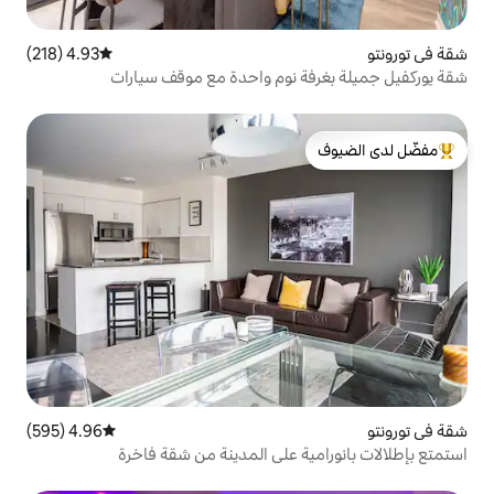
4.93 (218)
متوسط التقييم 4.93 من 5، 218 مراجعات
 نوم واحدة مع موقف سيارات
لدى الضيوف
4.96 (595)
متوسط التقييم 4.96 من 5، 595 مراجعات
ة على المدينة من شقة فاخرة