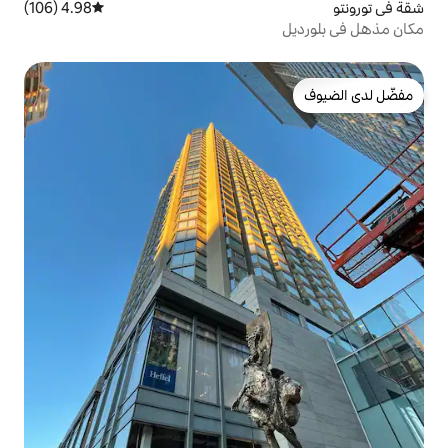
4.98 (106)
متوسط التقييم 4.98 من 5، 106 مراجعات