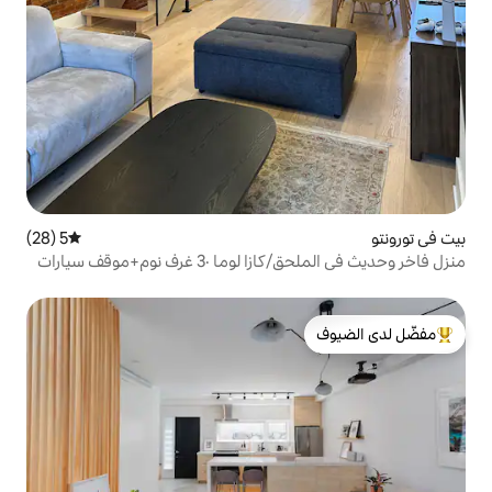
5 (28)
متوسط التقييم 5 من 5، 28 مراجعات
 غرف نوم+موقف سيارات
لدى الضيوف