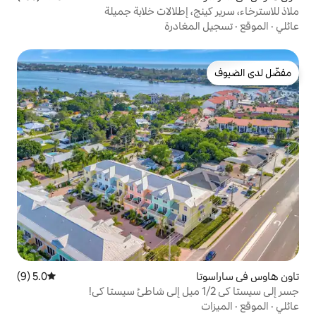
 إطلالات خلابة جميلة
غادرة
5.0 (9)
متوسط التقييم 5.0 من 5، 9 مراجعات