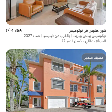
4.86 (7)
متوسط التقييم 4.86 من 5، 7 مراجعات
ب من فينيسيا | شتاء 2027
افة