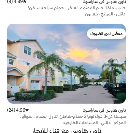
4.89 (9)
متوسط التقييم 4.89 من 5، 9 مراجعات
 الفاخر - حمام سباحة ساخن!
4.96 (24)
متوسط التقييم 4.96 من 5، 24 مراجعات
الخارجية
س مع فناء للإيجار