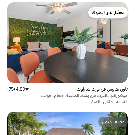
وت
4.89 (75)
متوسط التقييم 4.89 من 5، 75 مراجعات
 المدينة، طعام، جولف