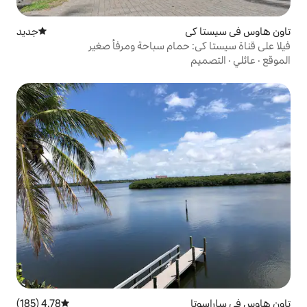
جديد
مكان إقامة جديد
حمام سباحة ومرفأ صغير
4.78 (185)
متوسط التقييم 4.78 من 5، 185 مراجعات