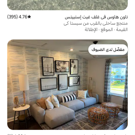
إستييتس
4.76 (395)
متوسط التقييم 4.76 من 5، 395 مراجعات
سيستا كي