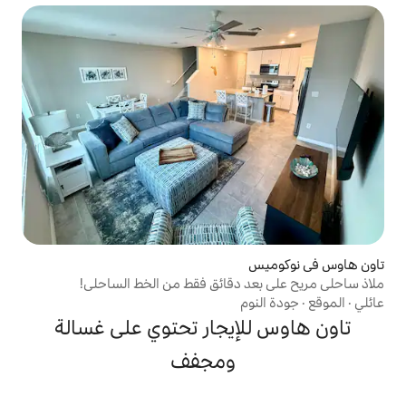
 دقائق فقط من الخط الساحلي!
م
إيجار تحتوي على غسالة
ومجفف