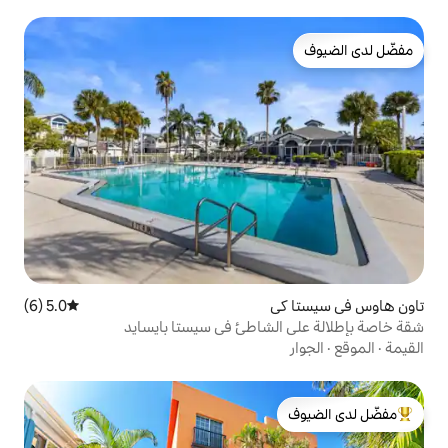
5.0 (6)
متوسط التقييم 5.0 من 5، 6 مراجعات
شاطئ في سيستا بايسايد
لدى الضيوف