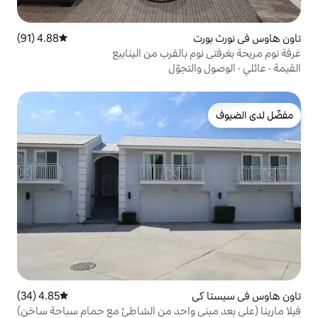
4.88 (91)
متوسط التقييم 4.88 من 5، 91 مراجعات
بالقرب من الينابيع
تجوّل
4.85 (34)
متوسط التقييم 4.85 من 5، 34 مراجعات
نى واحد من الشاطئ مع حمام سباحة ساخن)