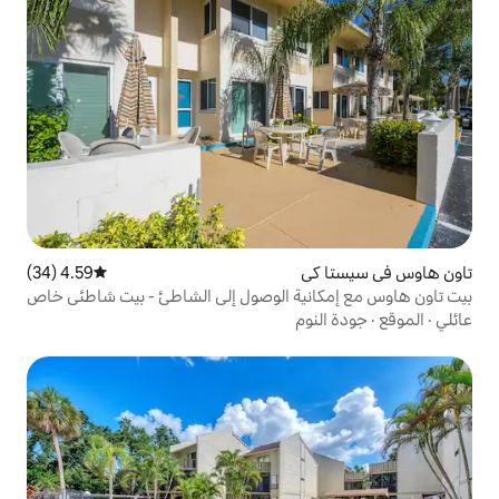
4.59 (34)
متوسط التقييم 4.59 من 5، 34 مراجعات
ة الوصول إلى الشاطئ - بيت شاطئي خاص
م