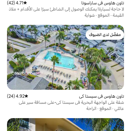
4.71 (42)
متوسط التقييم 4.71 من 5، 42 مراجعات
صول إلى الشاطئ سيرًا على الأقدام + ملاذ
4.92 (24)
متوسط التقييم 4.92 من 5، 24 مراجعات
 في سيستا كي•على مسافة سير على
ا سباحة