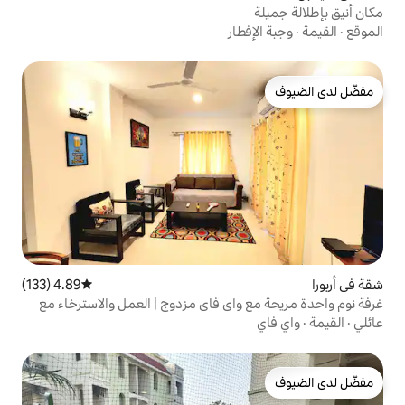
طار
4.89 (133)
متوسط التقييم 4.89 من 5، 133 مراجعات
واي فاي مزدوج | العمل والاسترخاء مع