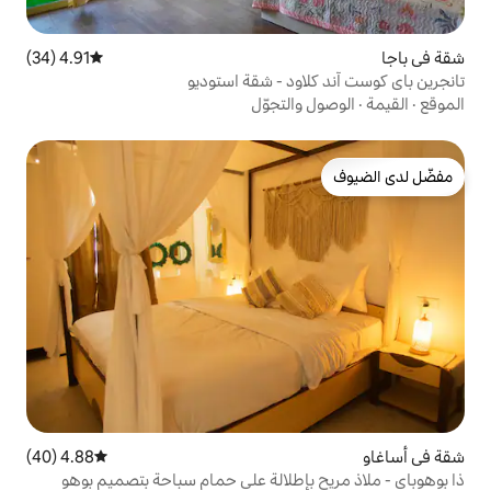
4.91 (34)
متوسط التقييم 4.91 من 5، 34 مراجعات
د - شقة استوديو
لتجوّل
4.88 (40)
متوسط التقييم 4.88 من 5، 40 مراجعات
إطلالة على حمام سباحة بتصميم بوهو