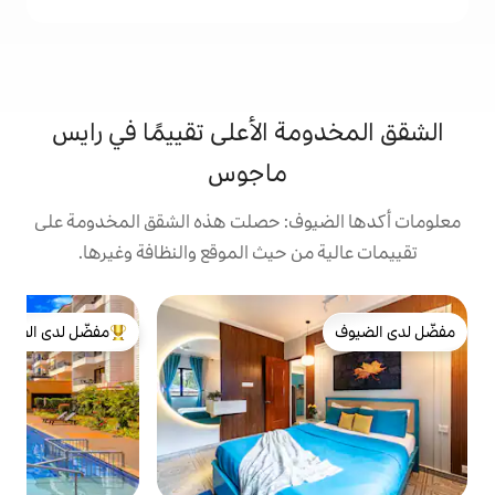
 الأعلى تقييمًا في رايس
ماجوس
ف: حصلت هذه الشقق المخدومة على
 حيث الموقع والنظافة وغيرها.
ش
مفضّل لدى الضيوف
من أبرز البيوت المفضّلة لدى الضيوف
ا
م
م
ا
و
ا
ا
و