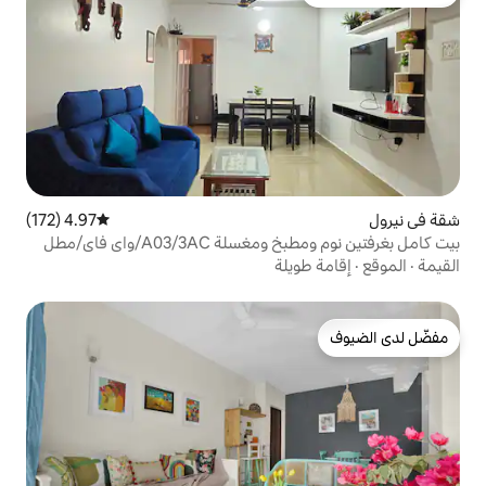
لدى الضيوف
4.97 (172)
متوسط التقييم 4.97 من 5، 172 مراجعات
بيت كامل بغرفتين نوم ومطبخ ومغسلة A03/3AC/واي فاي/مطل
 سيارات
لة