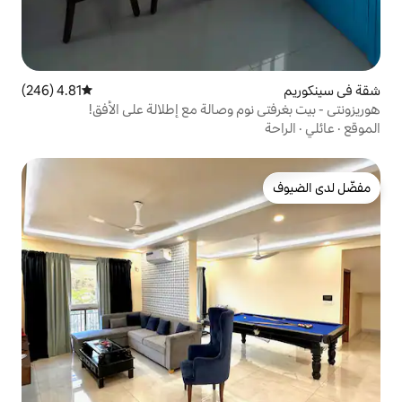
4.81 (246)
متوسط التقييم 4.81 من 5، 246 مراجعات
م وصالة مع إطلالة على الأفق!