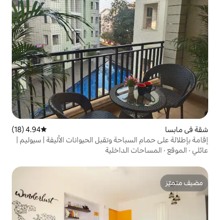
4.94 (18)
متوسط التقييم 4.94 من 5، 18 مراجعات
باحة وتقبل الحيوانات الأليفة | سيوليم |
الداخلية