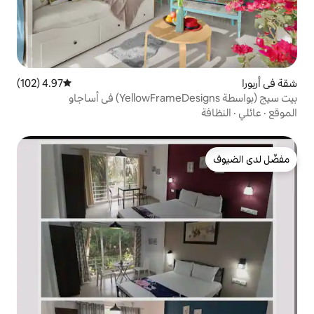
4.97 (102)
متوسط التقييم 4.97 من 5، 102 مراجعات