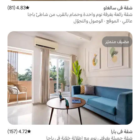
4.83 (81)
متوسط التقييم 4.83 من 5، 81 مراجعات
ة وحمام بالقرب من شاطئ باجا
تجوّل
4.72 (157)
متوسط التقييم 4.72 من 5، 157 مراجعات
طلالة خلابة في باجا