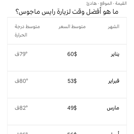
قت لزيارة رايس ماجوس؟
وسط السعر
متوسط درجة
الحرارة
$‏60
79°ف
$‏53
80°ف
$‏49
82°ف