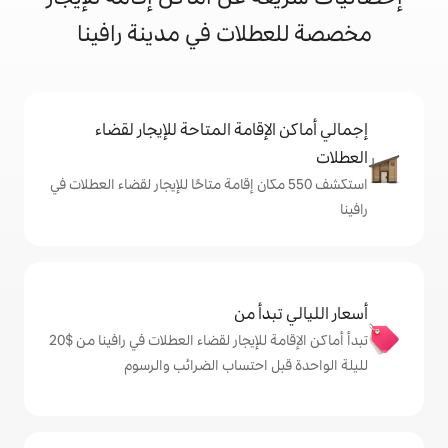
لات في مدينة رافينا
إقامة المتاحة للإيجار لقضاء
شف 550 مكان إقامة متاحًا للإيجار لقضاء العطلات في
دأ من
تبدأ أماكن الإقامة للإيجار لقضاء العطلات في رافينا من $‏20
ل احتساب الضرائب والرسوم