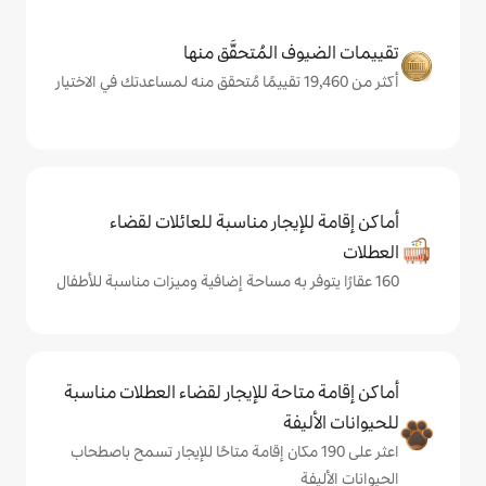
المُتحقَّق منها
يجار مناسبة للعائلات لقضاء
حة للإيجار لقضاء العطلات مناسبة
ة
لى 190 مكان إقامة متاحًا للإيجار تسمح باصطحاب