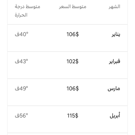
وسط السعر
متوسط درجة
الحرارة
$‏106
40°ف
$‏102
43°ف
$‏106
49°ف
$‏115
56°ف