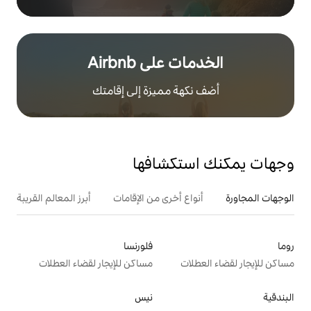
على Airbnb
هة مميزة إلى إقامتك
تكشافها
ع أخرى من الإقامات
أبرز المعالم القريبة
أنشطة
فلورنسا
ت
مساكن للإيجار لقضاء العطلات
نيس