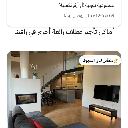
رثوذكسية)
لات رائعة أخرى في رافينا
لدى الضيوف