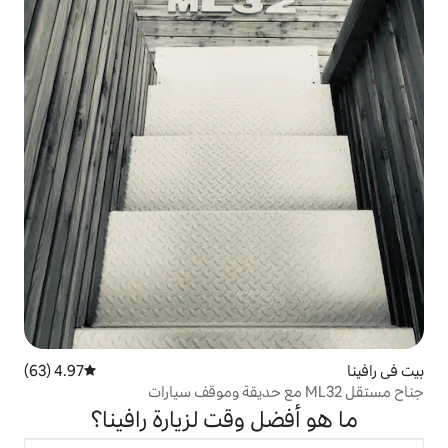
4.97 (63)
متوسط التقييم 4.97 من 5، 63 مراجعات
 وقت لزيارة رافينا؟