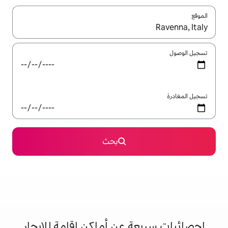
ل باستخدام السهمين لأعلى ولأسفل أو استكشف عن طريق اللمس أو السحب.
بحث
 عن أماكن إقامة للإيجار