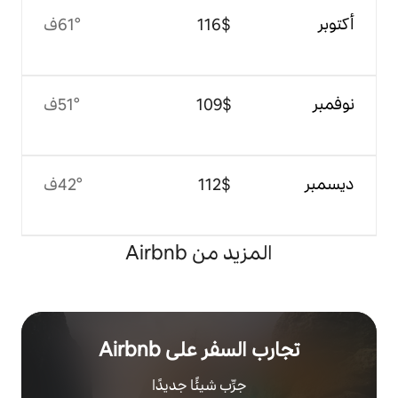
$‏116
61°ف
$‏109
51°ف
$‏112
42°ف
 من Airbnb
ر على Airbnb
رِّب شيئًا جديدًا