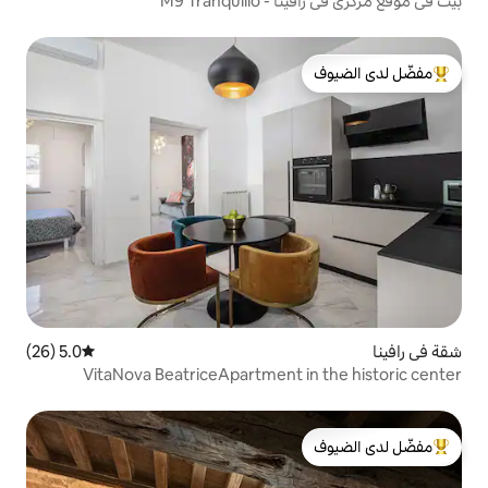
M9 Tran
لدى الضيوف
5.0 (26)
متوسط التقييم 5.0 من 5، 26 مراجعات
VitaNova BeatriceApartment 
لدى الضيوف