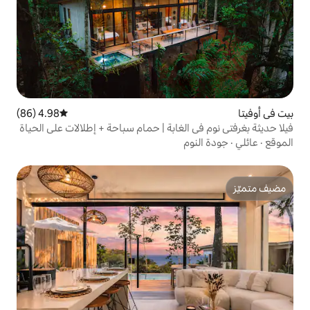
4.98 (86)
متوسط التقييم 4.98 من 5، 86 مراجعات
الغابة | حمام سباحة + إطلالات على الحياة
م