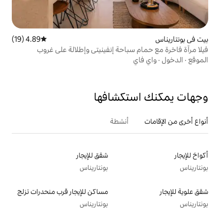
4.89 (19)
متوسط التقييم 4.89 من 5، 19 مراجعات
سباحة إنفينيتي وإطلالة على غروب
تكشافها
أنشطة
شقق للإيجار
بونتاريناس
مساكن للإيجار قرب منحدرات تزلج
بونتاريناس