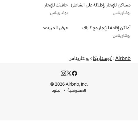
الشاطئ
حافلات للإيجار
بونتاريناس
عرض المزيد
تاريناس
© 2026 Airbnb, I
خصوصية
البنود