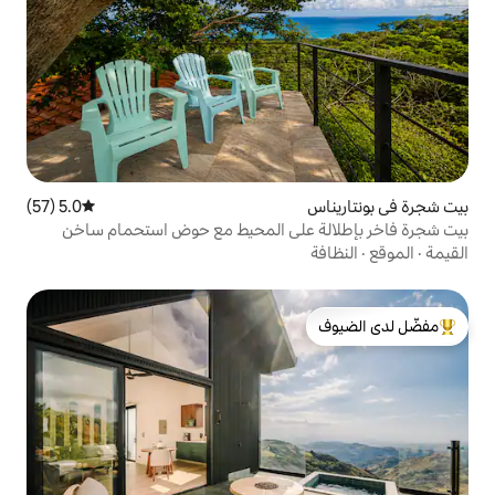
5.0 (57)
متوسط التقييم 5.0 من 5، 57 مراجعات
على المحيط مع حوض استحمام ساخن
لدى الضيوف