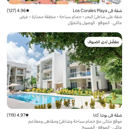
4.96 (127)
متوسط التقييم 4.96 من 5، 127 مراجعات
ام سباحة • منطقة ممتازة • عرض
تجوّل
4.97 (119)
متوسط التقييم 4.97 من 5، 119 مراجعات
احة وشاطئ ومقاهي ومطاعم