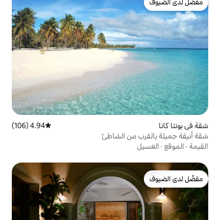
4.94 (106)
متوسط التقييم 4.94 من 5، 106 مراجعات
من الشاطئ