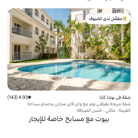
لدى الضيوف
4.93 (143)
متوسط التقييم 4.93 من 5، 143 مراجعات
 واي فاي مجاني وحمام سباحة
افة
سابح خاصة للإيجار