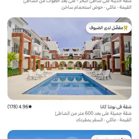
حر - على بعد خطوات من الشاطئ
مام ساخن
لدى الضيوف
4.96 (178)
متوسط التقييم 4.96 من 5، 178 مراجعات
ردك