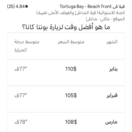
4.84 (25)
متوسط التقييم 4.84 من 5، 25 مراجعات
طئ والغولف الأعلى تقييمًا
قت لزيارة بونتا كانا؟
وسط السعر
متوسط درجة
الحرارة
$‏110
77°ف
$‏105
77°ف
$‏108
78°ف