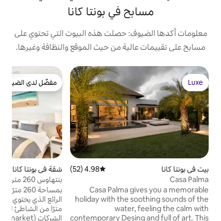
 في بونتا كانا
: حصلت هذه البيوت التي تحتوي على
ية من حيث الموقع والنظافة وغيرها.
ش
مفضّل لدى الضيوف
[
مفضّل لدى الضيوف
و
ا
ب
ا
ا
ا
س
ر
4.98 (52)
متوسط التقييم 4.98 من 5، 52 مراجعات
شقة في بونتا كانا
4.9 (124)
متوسط التقييم 4.9 من 5، 124 مراجعات
بنتهاوس 260 متر مربع مع حمام سباحة خاص
ا
على الشاطئ 50 متر
Casa Palma g
بمساحة 260 مترًا مربعًا، يحتوي هذا البنتهاوس
و
holiday with the 
الرائع الذي يحتوي على 3 غرف نوم على بعد 250
water
مترًا من الشاطئ العام وعلى مقربة من جميع
contemporary Desing a
الشركات (Minimarket والمطاعم والبارات...)