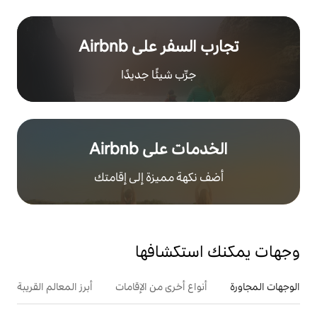
ر على Airbnb
رِّب شيئًا جديدًا
على Airbnb
هة مميزة إلى إقامتك
تكشافها
ع أخرى من الإقامات
أبرز المعالم القريبة
أنشطة