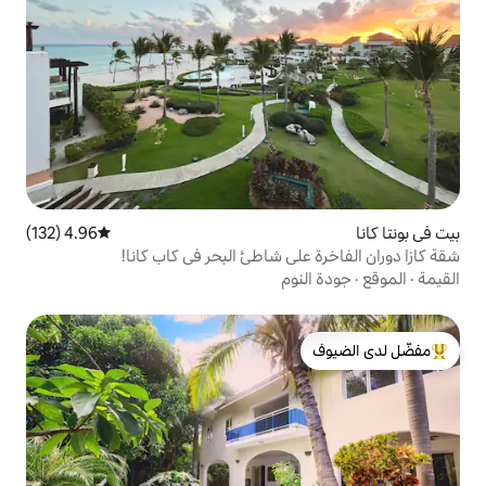
4.96 (132)
متوسط التقييم 4.96 من 5، 132 مراجعات
ى شاطئ البحر في كاب كانا!
وم
لدى الضيوف