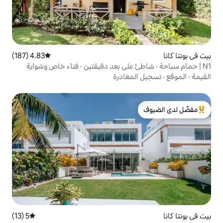
4.83 (187)
متوسط التقييم 4.83 من 5، 187 مراجعات
مغادرة
لدى الضيوف
5 (13)
متوسط التقييم 5 من 5، 13 مراجعات