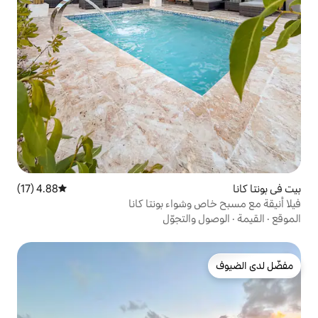
4.88 (17)
متوسط التقييم 4.88 من 5، 17 مراجعات
واء بونتا كانا
لتجوّل