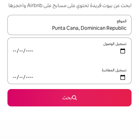
مسابح على Airbnb واحجزها
ل باستخدام السهمين لأعلى ولأسفل أو استكشف عن طريق اللمس أو السحب.
بحث