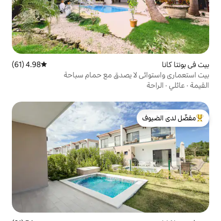
4.98 (61)
متوسط التقييم 4.98 من 5، 61 مراجعات
ا يصدق مع حمام سباحة
لدى الضيوف