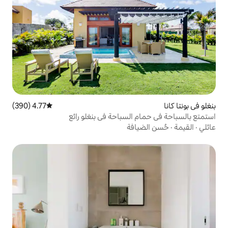
4.77 (390)
متوسط التقييم 4.77 من 5، 390 مراجعات
السباحة في بنغلو رائع
افة