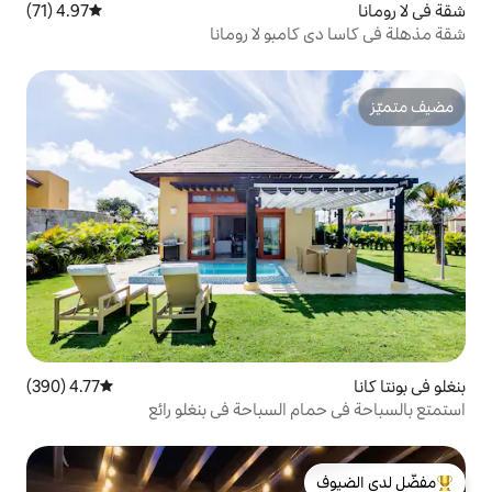
4.97 (71)
متوسط التقييم 4.97 من 5، 71 مراجعات
بو لا رومانا
4.77 (390)
متوسط التقييم 4.77 من 5، 390 مراجعات
السباحة في بنغلو رائع