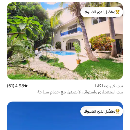
لدى الضيوف
4.98 (61)
متوسط التقييم 4.98 من 5، 61 مراجعات
ا يصدق مع حمام سباحة
لدى الضيوف