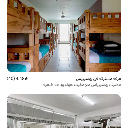
4.48 (40)
متوسط التقييم 4.48 من 5، 40 مراجعات
هواء وباحة خلفية