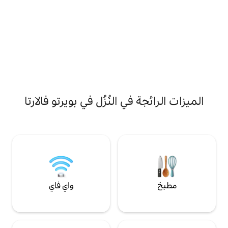
ومحطة حافلات على بعد 20 مترًا.
و
ي النُزُل في بويرتو فالارتا
واي فاي