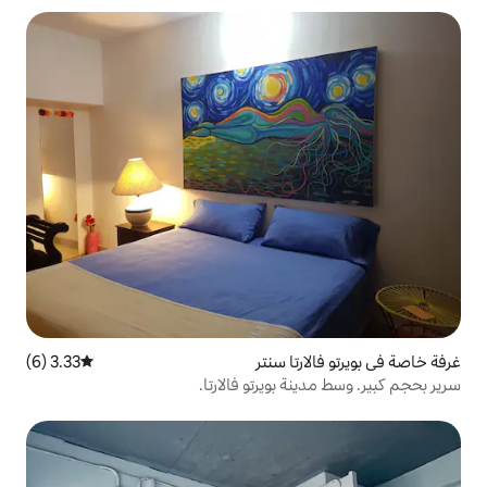
ا سنتر
3.33 (6)
متوسط التقييم 3.33 من 5، 6 مراجعات
بويرتو فالارتا.