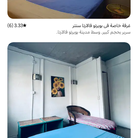
ا سنتر
3.33 (6)
متوسط التقييم 3.33 من 5، 6 مراجعات
بويرتو فالارتا.