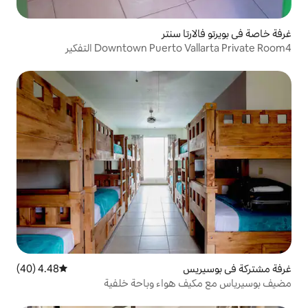
ا سنتر
Downtown Puer التفكير
4.48 (40)
متوسط التقييم 4.48 من 5، 40 مراجعات
هواء وباحة خلفية