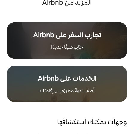
 من Airbnb
ر على Airbnb
رِّب شيئًا جديدًا
على Airbnb
هة مميزة إلى إقامتك
تكشافها