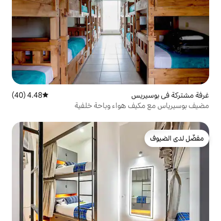
4.48 (40)
متوسط التقييم 4.48 من 5، 40 مراجعات
هواء وباحة خلفية