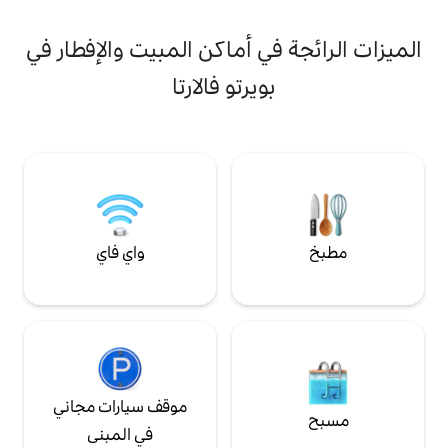
ا
د
ي أماكن المبيت والإفطار في
ي
ويرتو فالارتا
و
ب
واي فاي
موقف سيارات مجاني
في المبنى