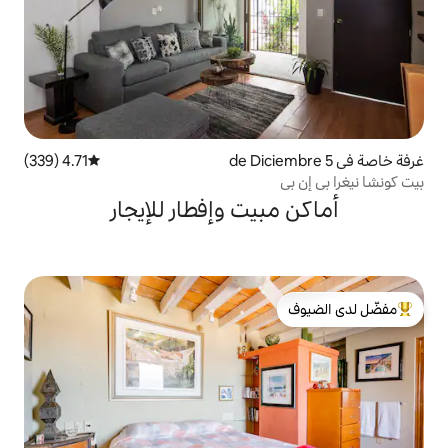
4.71 (339)
متوسط التقييم 4.71 من 5، 339 مراجعات
يت وإفطار للإيجار
لدى الضيوف