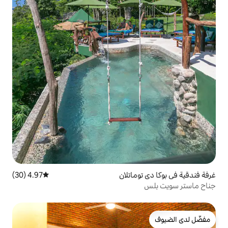
ماتلان
4.97 (30)
متوسط التقييم 4.97 من 5، 30 مراجعات