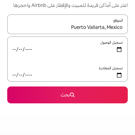
إفطار على Airbnb واحجزها
ل باستخدام السهمين لأعلى ولأسفل أو استكشف عن طريق اللمس أو السحب.
بحث