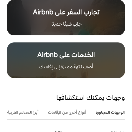
ر على Airbnb
رِّب شيئًا جديدًا
على Airbnb
هة مميزة إلى إقامتك
تكشافها
ع أخرى من الإقامات
أبرز المعالم القريبة
أنشطة