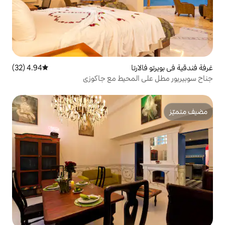
ا
4.94 (32)
متوسط التقييم 4.94 من 5، 32 مراجعات
لمحيط مع جاكوزي