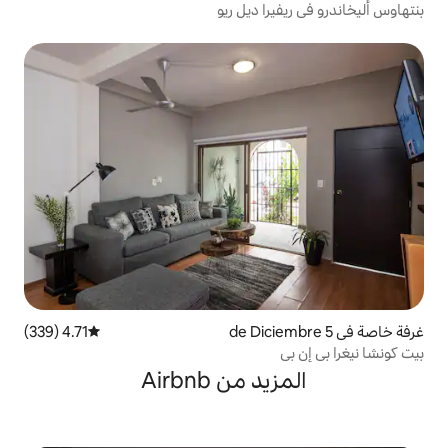
ا ديل ريو
4.71 (339)
متوسط التقييم 4.71 من 5، 339 مراجعات
 من Airbnb