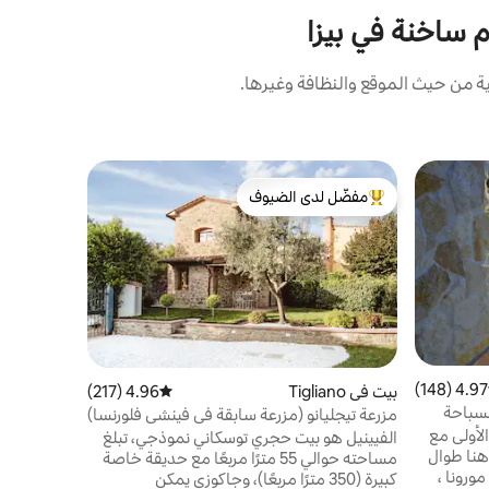
م ساخنة في بيزا
من حيث الموقع والنظافة وغيرها.
قبة في فولتي
مفضّل لدى الضيوف
مفضّل لد
من أبرز البيوت المفضّلة لدى الضيوف
مفضّل لد
Retreats
يقع uad
مع جاكوزي
وواي فاي. 
الحمام
·
حو
السيارات
بركوب الخيل
أو جولات ال
4.97 (148)
 التقييم 4.97 من 5، 148 مراجعات
بيت في Tigliano
4.96 (217)
متوسط التقييم 4.96 من 5، 217 مراجعات
ببساطة الا
لسباحة
مزرعة تيجليانو (مزرعة سابقة في فينشي فلورنسا)
بالنجوم.
لأولى مع
الفيينيل هو بيت حجري توسكاني نموذجي، تبلغ
 هنا طوال
مساحته حوالي 55 مترًا مربعًا مع حديقة خاصة
مورونا ،
كبيرة (350 مترًا مربعًا)، وجاكوزي يمكن