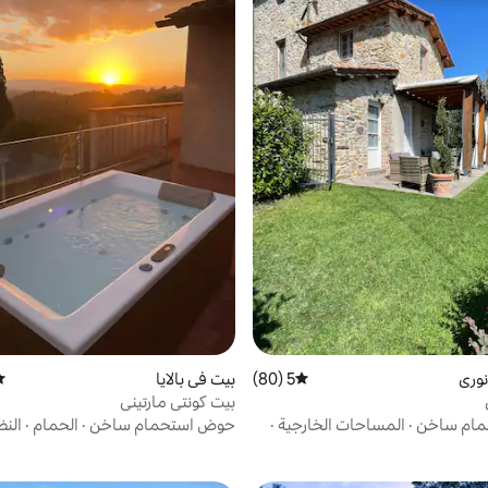
نوري
5 (80)
متوسط التقييم 5 من 5، 80 مراجعات
بيت في بالايا
مت
بيت كونتي مارتيني
ام ساخن
·
المساحات الخارجية
·
حوض استحمام ساخن
·
الحمام
·
النظ