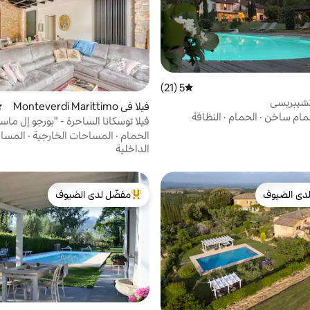
5 (21)
متوسط التقييم 5 من 5، 21 مراجعات
تشيبريسي
فيلا في Monteverdi Marittimo
مت
ام ساخن
·
الحمام
·
النظافة
فيلا توسكانا الساحرة - "بورجو إل ماسي
الحمام
·
المساحات الخارجية
·
المسا
الداخلية
دى الضيوف
مفضّل لدى الضيوف
بيوت المفضّلة لدى الضيوف
من أبرز البيوت المفضّلة لدى الضيوف