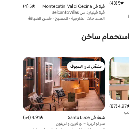
5 (43)
متوسط التقييم 5 من 5، 43 مراجعات
فيلا في Montecatini Val di Cecina
5 (4)
متوسط التقييم 5 من 5، 4 مراجعات
فيلا فينيارد من BelcantoVillas
المساحات الخارجية
·
المسبح
·
حُسن الضيافة
 استحمام ساخن
مفضّل لدى الضيوف
مفضّل لدى الضيوف
4.97 (87)
وسط التقييم 4.97 من 5، 87 مراجعات
نب
شقة في Santa Luce
4.91 (54)
متوسط التقييم 4.91 من 5، 54 مراجعات
سر لوكريزيا ~ لو فرين والزيتون