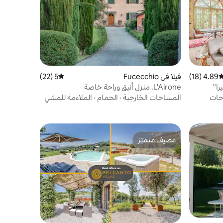
4.89 (18)
وسط التقييم 4.89 من 5، 18 مراجعات
فيلا في Fucecchio
5 (22)
متوسط التقييم 5 من 5، 22 مراجعات
را"
L'Airone. منزل أنيق وراحة خاصة
حات
المساحات الخارجية
·
الحمام
·
الملاءمة للمشي
مضيف متميّز
مضيف متميّز