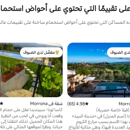
أعلى تقييمًا التي تحتوي على أحواض استحما
المساكن التي تحتوي على أحواض استحمام ساخنة على تقييمات عالية 
دى الضيوف
مفضّل لدى الضيوف
بيوت المفضّلة لدى الضيوف
من أبرز البيوت المفضّلة لدى الضيوف
شقة في Morrona
متوسط
4.98 (65)
متوسط التقييم 4.98 من 5، 65 مراجعات
كاسا لونا- سبينديدا تطل على حمام ا
ا (فيلا خاصة حصرية)
وطبيعة توسكان
وقعت أنا وزوجي في الحب من النظرة ا
وتا (اسم المنزل) في «مدينة النبيذ»
هذا المكان الجميل. لذلك انتقلنا إلى
بهذا الاسم بسبب مزارع الكروم
حياتنا. ونظرًا لموقعها المثالي على تلة 
ذ العديدة فيها)، وهي مثالية للأزواج