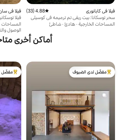
فيلا في كابانوري
4.88 (33)
متوسط التقييم 4.88 من 5، 33 مراجعات
فيلا في سان
سحر توسكانا: بيت ريفي تم ترميمه في كوسيلي
فيلا توسكان
جيمينيانو
المساحات الخارجية
·
هادئ
·
شاطئ
المساحات ا
الوصول والت
أماكن أخرى متا
مفضّل لدى الضيوف
مفضّل ل
من أبرز البيوت المفضّلة لدى الضيوف
من أبرز ال