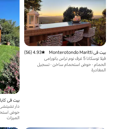
بيت في Monterotondo Maritti
4.93 (56)
متوسط التقييم 4.93 من 5، 56 مراجعات
mo
فيلا توسكانا 5 غرف نوم تراس بانورامي
الحمام
·
حوض استحمام ساخن
·
تسجيل
المغادرة
بيت في كابا
دار تشيتشي
حوض استحم
الميزات