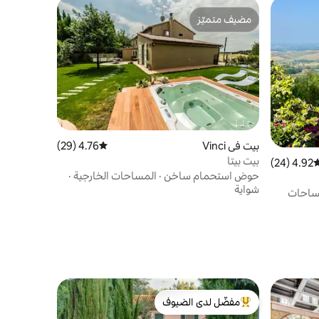
مضيف متميّز
مضيف متميّز
بيت في Vinci
4.76 (29)
متوسط التقييم 4.76 من 5، 29 مراجعات
بيت بيتا
4.92 (24)
وسط التقييم 4.92 من 5، 24 مراجعات
حوض استحمام ساخن
·
المساحات الخارجية
·
شواية
ساحات
مفضّل لدى الضيوف
من أبرز البيوت المفضّلة لدى الضيوف