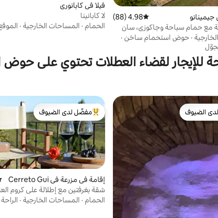
فيلا في كابانوري
لا كابانينا
 جيمينانو
4.98 (88)
متوسط التقييم 4.98 من 5، 88 مراجعات
الحمام
·
المساحات الخارجية
·
الموقع
ية مع حمام سباحة وجاكوزي، سان
لخارجية
·
حوض استحمام ساخن
·
جوّل
حة للإيجار لقضاء العطلات تحتوي على حوض
دى الضيوف
مفضّل لدى الضيوف
بيوت المفضّلة لدى الضيوف
من أبرز البيوت المفضّلة لدى الضيوف
إقامة في مزرعة في Cerreto Gui
مت
di
شقة بغرفتين مع إطلالة على كروم الع
الحمام
·
المساحات الخارجية
·
الراحة