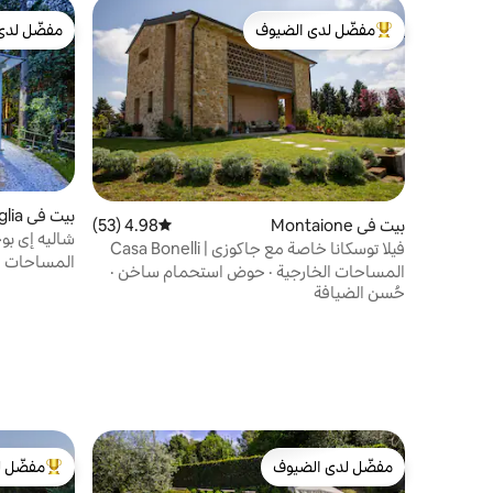
مفضّل لدى الضيوف
مفضّل لدى
من أبرز البيوت المفضّلة لدى الضيوف
مفضّل لدى
بيت في Fauglia
بيت في Montaione
4.98 (53)
متوسط التقييم 4.98 من 5، 53 مراجعات
شاليه إي بو
فيلا توسكانا خاصة مع جاكوزي | Casa Bonelli
المساحات ا
المساحات الخارجية
·
حوض استحمام ساخن
·
حُسن الضيافة
مفضّل لدى الضيوف
مفضّل ل
مفضّل لدى الضيوف
من أبرز ال