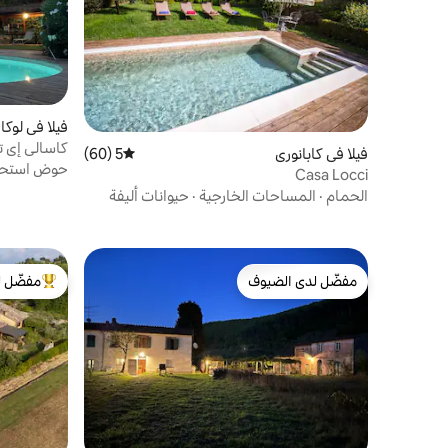
فيلا في لوكا
كاسالي إي 
فيلا في كابانوري
5 (60)
متوسط التقييم 5 من 5، 60 مراجعات
حوض استحم
Casa Locci
الحمام
·
المساحات الخارجية
·
حيوانات أليفة
مفضّل لدى الضيوف
مفضّل ل
مفضّل لدى الضيوف
من أبرز ال