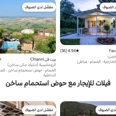
 الضيوف
مفضّل لدى الضيوف
 الضيوف
مفضّل لدى الضيوف
4.94 (36)
متوسط التقييم 4.94 من 5، 36 مراجعات
جيتي،
بيت في Chianni
مت
لخارجية
·
الحمام
·
شاطئ
الرومانسية (تدليك مائي ساخن)
الحمام
·
حوض استحمام ساخن
·
الم
الداخلية
فيلات للإيجار مع حوض استحمام ساخن
دى الضيوف
مفضّل لدى الضيوف
بيوت المفضّلة لدى الضيوف
مفضّل لدى الضيوف