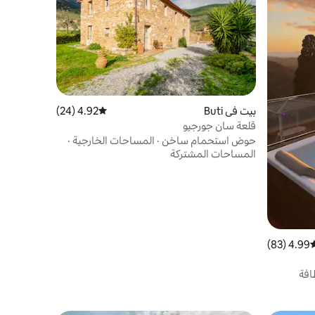
بيت في Buti
4.92 (24)
متوسط التقييم 4.92 من 5، 24 مراجعات
قلعة سان جورجيو
حوض استحمام ساخن
·
المساحات الخارجية
·
المساحات المشتركة
4.99 (83)
وسط التقييم 4.99 من 5، 83 مراجعات
افة