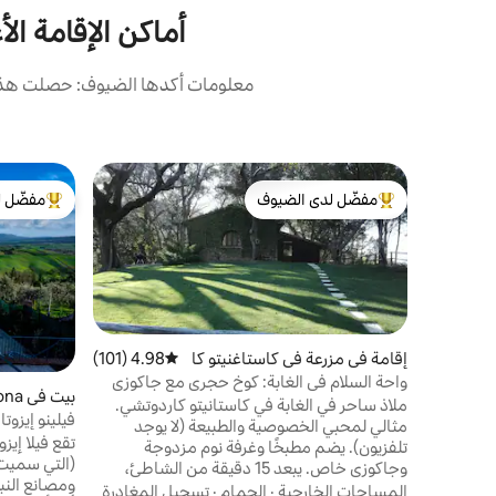
أماكن الإقامة ال
معلومات أكدها الضيوف: حصلت هذه 
مفضّل لدى الضيوف
مفضّل ل
من أبرز البيوت المفضّلة لدى الضيوف
من أبرز ال
إقامة في مزرعة في كاستاغنيتو كا
4.98 (101)
متوسط التقييم 4.98 من 5، 101 مراجعات
ردوتشي
واحة السلام في الغابة: كوخ حجري مع جاكوزي
بيت في Morrona
ملاذ ساحر في الغابة في كاستانيتو كاردوتشي.
فيلينو إيزوت
مثالي لمحبي الخصوصية والطبيعة (لا يوجد
تقع فيلا إيز
تلفزيون). يضم مطبخًا وغرفة نوم مزدوجة
(التي سميت 
وجاكوزي خاص. يبعد 15 دقيقة من الشاطئ،
ومصانع النبي
بالقرب من بولغيري. ⚠️ ملاحظة: يمكن الوصول
المساحات الخارجية
·
الحمام
·
تسجيل المغادرة