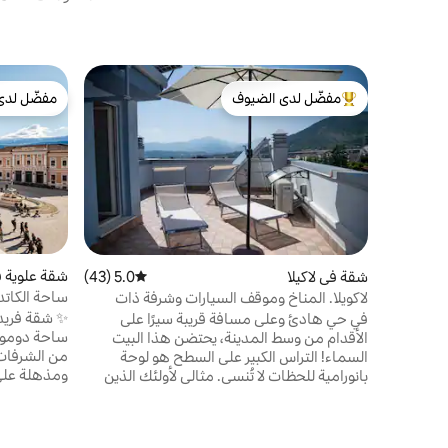
مفضّل لدى الضيوف
مفضّل لدى
من أبرز البيوت المفضّلة لدى الضيوف
مفضّل لدى
شقة علوية في
شقة في لاكيلا
5.0 (43)
متوسط التقييم 5.0 من 5، 43 مراجعات
ساحة الكاتدر
لاكويلا. المناخ وموقف السيارات وشرفة ذات
الوصول الذاتي ع
إطلالة!
✨ شقة فريد
في حي هادئ وعلى مسافة قريبة سيرًا على
الأقدام من وسط المدينة، يحتضن هذا البيت
من الشرفات 
السماء! التراس الكبير على السطح هو لوحة
ومذهلة على 
بانورامية للحظات لا تُنسى. مثالي لأولئك الذين
bnb
يحبون السلام والهدوء ولكنهم يبحثون عن
المغامرة: المنزل هو نقطة التقاء مثالية لثلوج
المطاعم والب
كامبو فيليس وكامبو إمبراتوري. الحياة هنا