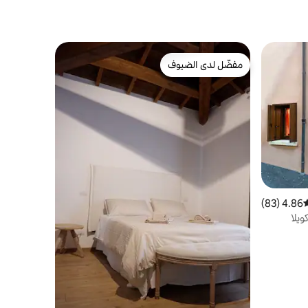
مفضّل لدى الضيوف
مفضّل لدى الضيوف
4.86 (83)
وسط التقييم 4.86 من 5، 83 مراجعات
يلا