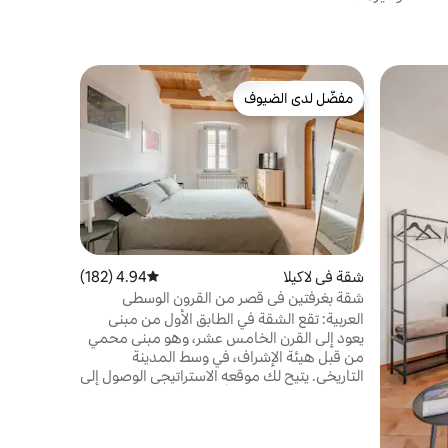
خيمة يورت ف
مفضّل لدى الضيوف
مضيف متم
amping Abruzzo
مفضّل لدى الضيوف
مضيف متم
تقع هذه ال
استحمام سا
زيتون هادئ
ماجيلا. جزء
ثلاثين دقيق
الرائعة قري
للأسف، لا يم
شقة في لاكيلا
4.94 (182)
متوسط التقييم 4.94 من 5، 182 مراجعات
استيعاب الت
شقة بغرفتين في قصر من القرون الوسطى
مقدمًا.
العربية: تقع الشقة في الطابق الأول من مبنى
يعود إلى القرن الخامس عشر، وهو مبنى محمي
من قبل هيئة الإشراف، في وسط المدينة
التاريخي. يتيح لك موقعه الاستراتيجي الوصول إلى
المواقع الرئيسية ذات الأهمية في المدينة دون
استخدام وسائل النقل، بينما يتيح لك الترميم
الدقيق الاستمتاع بالجو السحري للمدينة بشكل