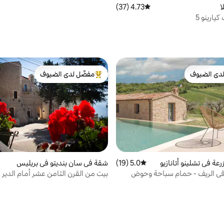
ا
4.73 (37)
متوسط التقييم 4.73 من 5، 37 مراجعات
يارينو 5
دى الضيوف
مفضّل لدى الضيوف
بيوت المفضّلة لدى الضيوف
من أبرز البيوت المفضّلة لدى الضيوف
عة في تشلينو أتانازيو
5.0 (19)
متوسط التقييم 5.0 من 5، 19 مراجعات
شقة في سان بنديتو في بريليس
في الريف - حمام سباحة وحوض
بيت من القرن الثامن عشر أمام الدير
اخن