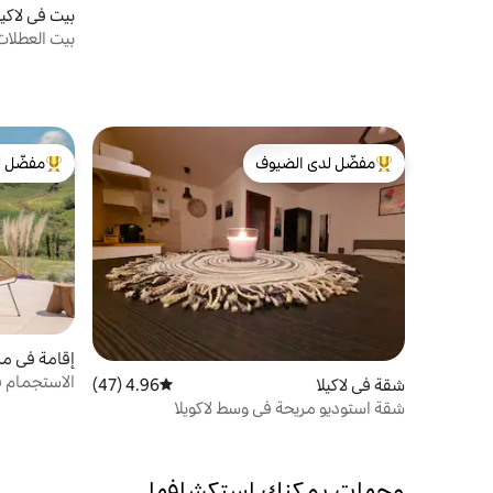
بيت في لاكيل
بيت العطلات ك
مفضّل لدى الضيوف
مفضّل ل
من أبرز البيوت المفضّلة لدى الضيوف
من أبرز ال
إقامة في مزر
الاستجمام 
شقة في لاكيلا
4.96 (47)
متوسط التقييم 4.96 من 5، 47 مراجعات
استحمام س
شقة استوديو مريحة في وسط لاكويلا
وجهات يمكنك استكشافها