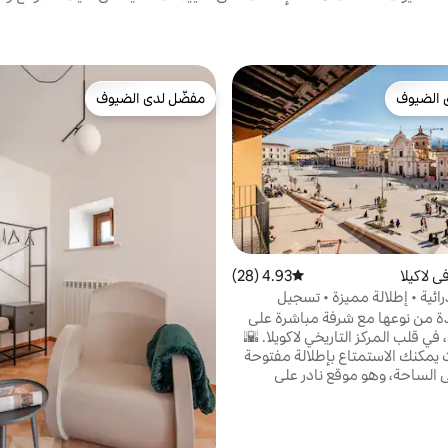
 الضيوف
مفضّل لدى الضيوف
 الضيوف
مفضّل لدى الضيوف
 لاكيلا
4.93 (28)
متوسط التقييم 4.93 من 5، 28 مراجعات
ائية • إطلالة مميزة • تسجيل
لى مدار 24 ساعة
ة من نوعها مع شرفة مباشرة على
ساحة دومو، في قلب المركز التاريخي لاكويلا. 🌇
يمكنك الاستمتاع بإطلالة مفتوحة
الساحة، وهو موقع نادر على
Air. 🏠 مساحات كبيرة ومشرقة وواي فاي
سريع وتلفزيون ذكي مع نيتفليكس. 📍 تقع جميع
ارات والمعالم الرئيسية خارج المنزل