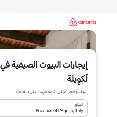
خطى
لى
لمحتوى
إيجارات البيوت الصيفية في
لَكوِيلة
إيجاد وحجز أماكن إقامة فريدة على Airbnb
الموقع
عند توفر النتائج، انتقل باستخدام السهمين لأعلى ولأسف