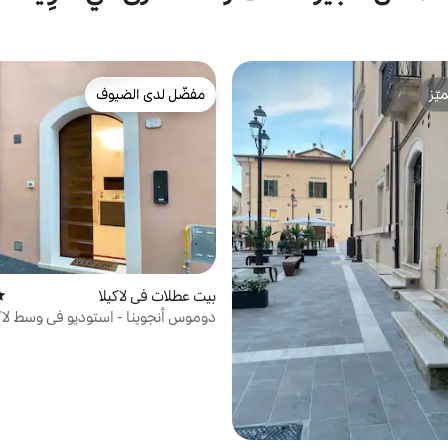
ّز
مفضّل لدى الضيوف
ّز
مفضّل لدى الضيوف
بيت عطلات في لاكيلا
مت
دوموس أنجوينا - استوديو في وسط لاكو