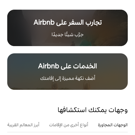
ر على Airbnb
رِّب شيئًا جديدًا
على Airbnb
هة مميزة إلى إقامتك
تكشافها
ع أخرى من الإقامات
أبرز المعالم القريبة
أنشطة