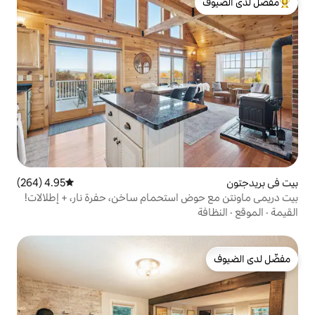
لدى الضيوف
4.95 (264)
متوسط التقييم 4.95 من 5، 264 مراجعات
 استحمام ساخن، حفرة نار، + إطلالات!