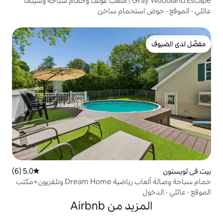
ما
حمام ساخن
5.0 (6)
متوسط التقييم 5.0 من 5، 6 مراجعات
حمام سباحة وصالة ألعاب رياضية Dream Home وتلفزيون+مكتب
 من Airbnb