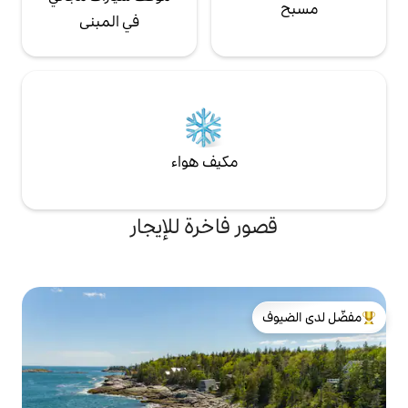
في المبنى
مكيف هواء
 فاخرة للإيجار
لدى الضيوف