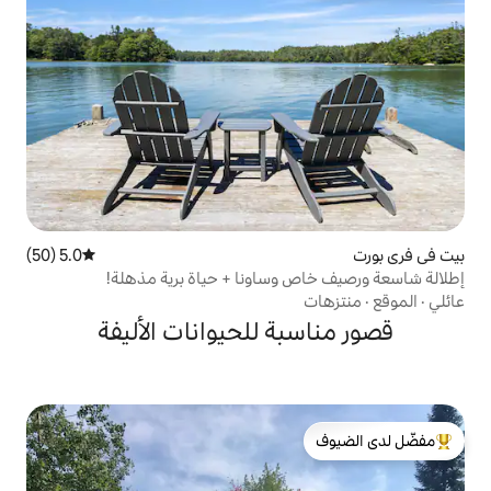
5.0 (50)
متوسط التقييم 5.0 من 5، 50 مراجعات
وساونا + حياة برية مذهلة!
ة للحيوانات الأليفة
لدى الضيوف