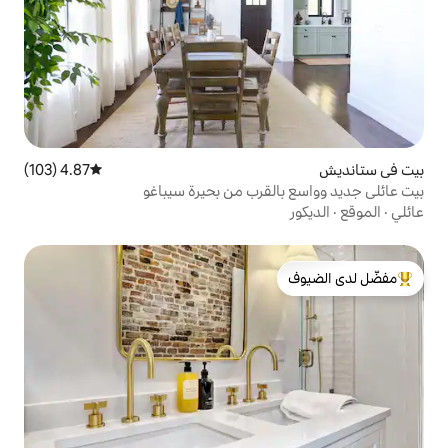
4.87 (103)
متوسط التقييم 4.87 من 5، 103 مراجعات
قرب من بحيرة سيباغو
لدى الضيوف