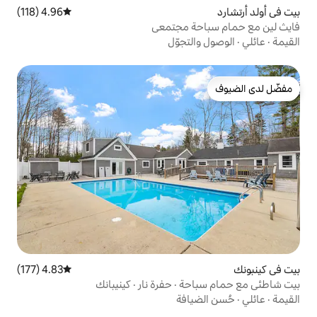
4.96 (118)
متوسط التقييم 4.96 من 5، 118 مراجعات
ة مجتمعي
تجوّل
4.83 (177)
متوسط التقييم 4.83 من 5، 177 مراجعات
· حفرة نار · كينيبانك
افة