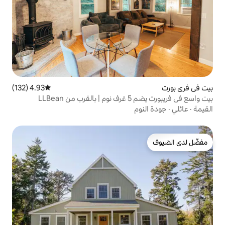
4.93 (132)
متوسط التقييم 4.93 من 5، 132 مراجعات
بيت واسع في فريبورت يضم 5 غرف نوم | بالقرب من LLBean