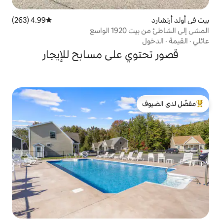
4.99 (263)
متوسط التقييم 4.99 من 5، 263 مراجعات
اسع
 على مسابح للإيجار
لدى الضيوف