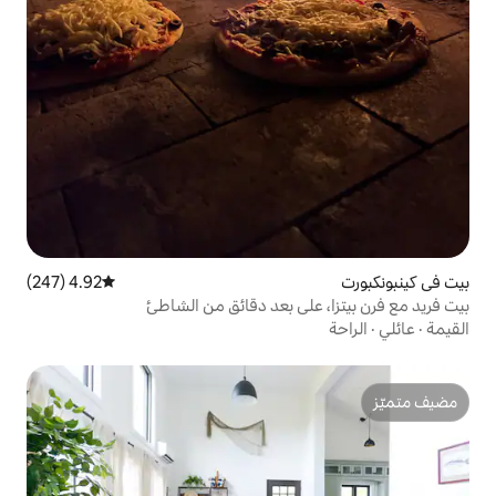
4.92 (247)
متوسط التقييم 4.92 من 5، 247 مراجعات
لى بعد دقائق من الشاطئ