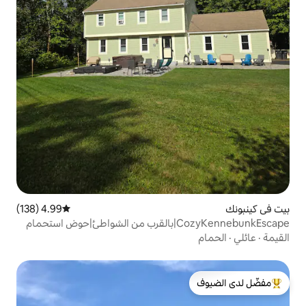
4.99 (138)
متوسط التقييم 4.99 من 5، 138 مراجعات
CozyKennebunkEscape|بالقرب من الشواطئ|حوض استحمام
لدى الضيوف