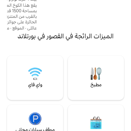
التحديثات الحديثة
واحة هادئة في مونجوي هيل
يقع هذا الكوخ المستقل المكون من 3 طوابق
ض استحمام ساخن
بمساحة 1500 قدم مربع في موقع مثالي،
ن مواقف السيارات.
بالقرب من المتنزه الشرقي والمقاهي والمطاعم
عات والتجمعات على
الحائزة على جوائز ومصانع الجعة والميناء
القديم. -الطابق الرئيسي: مطبخ مجهز تجهيزًا
عائلي
·
الموقع
·
مكيف الهواء
جيدًا + غرفة معيشة/طعام مفتوحة - الطابق
ة في القصور في بورتلاند
العلوي: 3 غرف نوم (1 سرير كوين، 1 سرير كامل، 1
سرير توأم) + حمام - مستوى الحديقة: غرفة نوم
واحدة/حمام واحد (كوين) مع مدخل خاص -
موقف سيارات خارج الشارع لسيارة واحدة يوفر
هذا البيت الساحر في واحة هادئة مساحة كبيرة
وخصوصية وراحة، مما يجعله القاعدة المنزلية
المثالية لإقامتك.
واي فاي
موقف سيارات مجاني