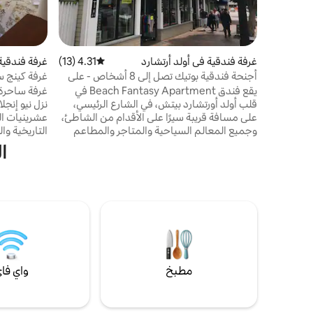
غرفة فندقية في أولد أرتشارد
4.31 (13)
متوسط التقييم 4.31 من 5، 13 مراجعات
غرفة فندقية 
أجنحة فندقية بوتيك تصل إلى 8 أشخاص - على
غرفة كينج س
بعد دقائق من الشاطئ
كورنيش هي
يقع فندق Beach Fantasy Apartment في
غرفة ساحرة 
قلب أولد أورتشارد بيتش، في الشارع الرئيسي،
نزل نيو إنجلا
على مسافة قريبة سيرًا على الأقدام من الشاطئ،
عشرينيات ال
وجميع المعالم السياحية والمتاجر والمطاعم
التاريخية وا
وجميع مناطق الترفيه. يوفر الفندق شققًا من 3
استمتع بالإف
ا
غرف نوم مع مطبخ كامل وغرفة معيشة
ليندسي في ا
وحمامين كاملين، بسعة تصل إلى 8 أشخاص لكل
الشرفة. تقع
وحدة. يمكنك أنت وأطفالك أيضًا الاستمتاع
بورتلاند وش
بالعديد من معالم الجذب السياحي في أولد
المخيمات ال
أورتشارد بيتش مثل حديقة بلايلاند بالاس المطلة
سيباغو. توقف
على الشاطئ، وهي المتنزهات الترفيهية الوحيدة
أطول.
المطلة على الشاطئ أكثر من ذلك بكثير.
مطبخ
واي فا