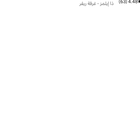
4.48 (63)
وسط التقييم 4.48 من 5، 63 مراجعات
ذا إيلمز - غرفة ريفر