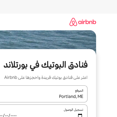
خطى
لى
لمحتوى
فنادق البوتيك في بورتلاند
اعثر على فنادق بوتيك فريدة واحجزها على Airbnb
الموقع
عند توفر النتائج، انتقل باستخدام السهمين لأعلى ولأسف
تسجيل الوصول