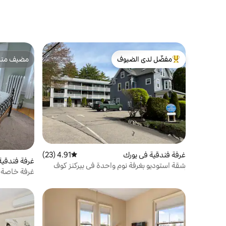
مفضّل لدى الضيوف
مضيف متمي
من أبرز البيوت المفضّلة لدى الضيوف
مضيف متمي
غرفة فندقية في يورك
4.91 (23)
متوسط التقييم 4.91 من 5، 23 مراجعات
غرفة فندقية 
شقة استوديو بغرفة نوم واحدة في بيركنز كوف
غرفة خاصة ف
أوغونكويت
للاستيقاظ مب