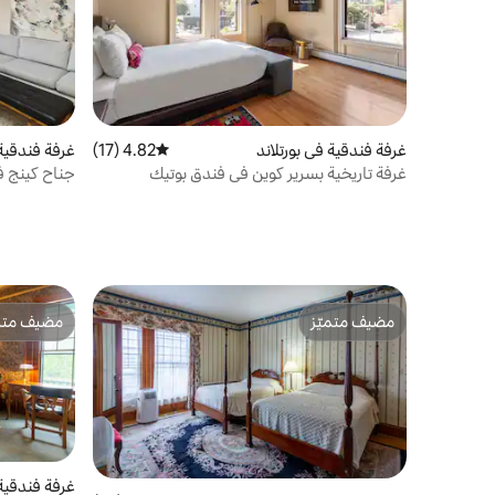
غرفة فندقية في بورتلاند
4.82 (17)
متوسط التقييم 4.82 من 5، 17 مراجعات
غرفة فندقية 
غرفة تاريخية بسرير كوين في فندق بوتيك
جناح كينج ف
مضيف متميّز
مضيف متمي
مضيف متميّز
مضيف متمي
غرفة فندقي