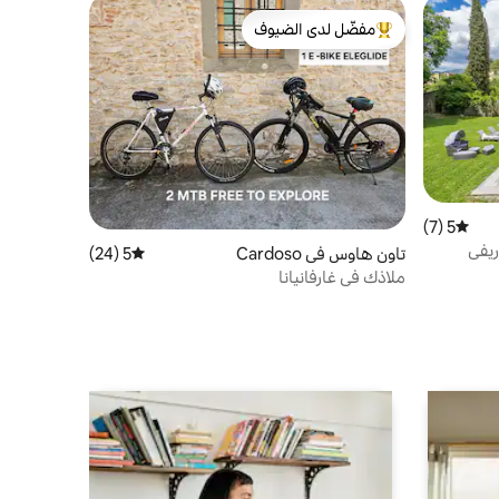
مفضّل لدى الضيوف
من أبرز البيوت المفضّلة لدى الضيوف
5 (7)
متوسط التقييم 5 من 5، 7 مراجعات
Ca - سحر ريفي
تاون هاوس في Cardoso
5 (24)
متوسط التقييم 5 من 5، 24 مراجعات
ملاذك في غارفانيانا