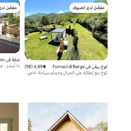
مفضّل لدى الضيوف
مفضّل لدى
مفضّل لدى الضيوف
مفضّل لدى
شقة في Cardoso
ذا آرتشز - 
كوخ ريفي في Fornaci di Barga
4.89 (98)
متوسط التقييم 4.89 من 5، 98 مراجعات
كوخ مع إطلالة على الجبال وحمام سباحة خاص