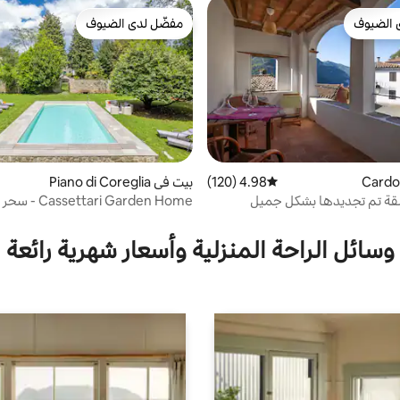
 الضيوف
مفضّل لدى الضيوف
 الضيوف
مفضّل لدى الضيوف
4.98 (120)
متوسط التقييم 4.98 من 5، 120 مراجعات
بيت في Piano di Coreglia
شقة تم تجديدها بشكل جميل
ssettari Garden Home
وحمام سباحة
وسائل الراحة المنزلية وأسعار شهرية رائعة