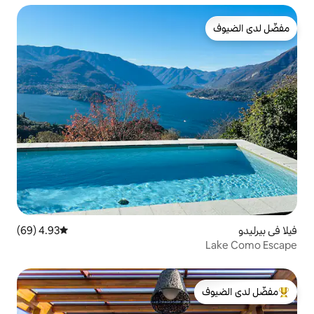
4.93 (69)
متوسط التقييم 4.93 من 5، 69 مراجعات
لدى الضيوف