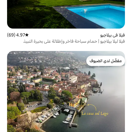
4.97 (69)
متوسط التقييم 4.97 من 5، 69 مراجعات
احة فاخر وإطلالة على بحيرة النبيذ