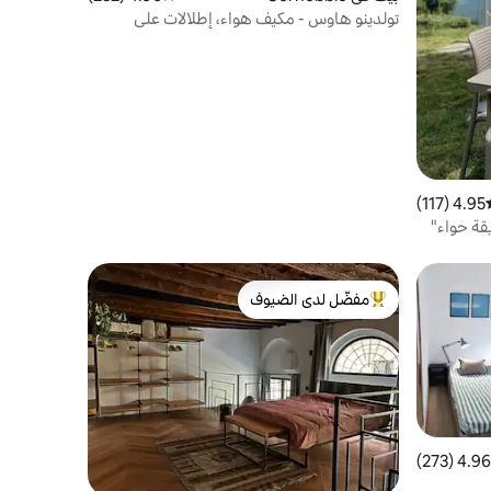
تولدينو هاوس - مكيف هواء، إطلالات على
البحيرة، صديق للبيئة
4.95 (117)
سط التقييم 4.95 من 5، 117 مراجعات
قة حواء"
مفضّل لدى الضيوف
من أبرز البيوت المفضّلة لدى الضيوف
4.96 (273)
 التقييم 4.96 من 5، 273 مراجعات