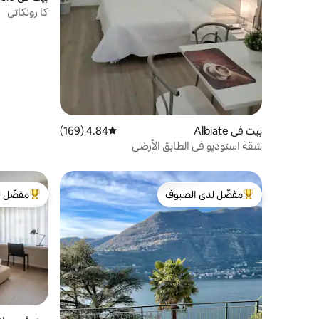
كا رونكاتي
بيت في Albiate
4.84 (169)
متوسط التقييم 4.84 من 5، 169 مراجعات
شقة استوديو في الطابق الأرضي
مفضّل لدى الضيوف
مفضّل ل
من أبرز البيوت المفضّلة لدى الضيوف
من أبرز ال