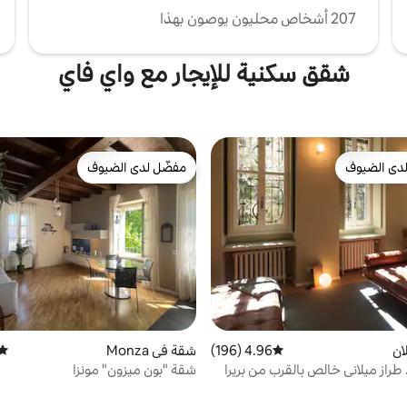
207 أشخاص محليون يوصون بهذا
شقق سكنية للإيجار مع واي فاي
دى الضيوف
مفضّل لدى الضيوف
بيوت المفضّلة لدى الضيوف
مفضّل لدى الضيوف
ان
4.96 (196)
متوسط التقييم 4.96 من 5، 196 مراجعات
شقة في Monza
متوس
طراز ميلاني خالص بالقرب من بريرا
شقة "بون ميزون" مونزا