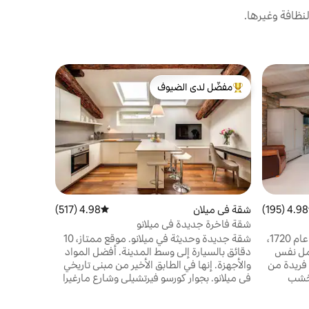
نظافة وغيرها.
شقة في Villasanta
مفضّل لدى الضيوف
مفضّل لد
شقة حديثة م
من أبرز البيوت المفضّلة لدى الضيوف
مفضّل لد
يسعدنا است
حديثًا، "كار
بعد خطوات 
المكونة من
مفتوح، غرفة
وحديقة خاص
الهواء الطل
لمنحك إقام
4.98 (195)
 التقييم 4.98 من 5، 195 مراجعات
شقة في ميلان
4.98 (517)
متوسط التقييم 4.98 من 5، 517 مراجعات
الاستمتاع 
شقة فاخرة جديدة في ميلانو
إن حوض فيلا ساردانيا، الذي يعود إلى عام 1720،
شقة جديدة وحديثة في ميلانو. موقع ممتاز، 10
أو معلومات
تحمل نفس
دقائق بالسيارة إلى وسط المدينة. أفضل المواد
فريدة من
والأجهزة. إنها في الطابق الأخير من مبنى تاريخي
لخشب
في ميلانو. بجوار كورسو فيرتشيلي وشارع مارغيرا
ميز
النابضين بالحياة، حيث يمكنك العثور على
ذلك فندق
الحانات والمطاعم الرائعة. محلات السوبر ماركت