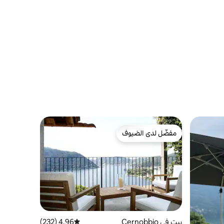
مفضّل لدى الضيوف
مفضّل لدى الضيوف
بيت في Cernobbio
4.96 (232)
متوسط التقييم 4.96 من 5، 232 مراجعات