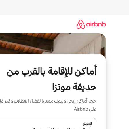
خطى
لى
لمحتوى
أماكن للإقامة بالقرب من
حديقة مونزا
حجز أماكن إيجار وبيوت مميّزة لقضاء العطلات وغير ذ
على Airbnb
الموقع