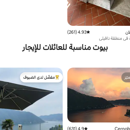
ان
4.93 (261)
متوسط التقييم 4.93 من 5، 261 مراجعات
في منطقة نافيلي
بيوت مناسبة للعائلات للإيجار
ّز
مفضّل لدى الضيوف
ّز
من أبرز البيوت المفضّلة لدى الضيوف
4.9 (631)
متوسط التقييم 4.9 من 5، 631 مراجعات