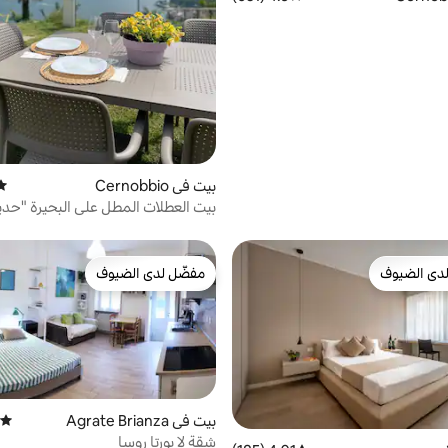
بيت في Cernobbio
متو
بيت العطلات المطل على البحيرة "حدي
دى الضيوف
مفضّل لدى الضيوف
بيوت المفضّلة لدى الضيوف
مفضّل لدى الضيوف
بيت في Agrate Brianza
متوسط
شقة لا بورتا روسا