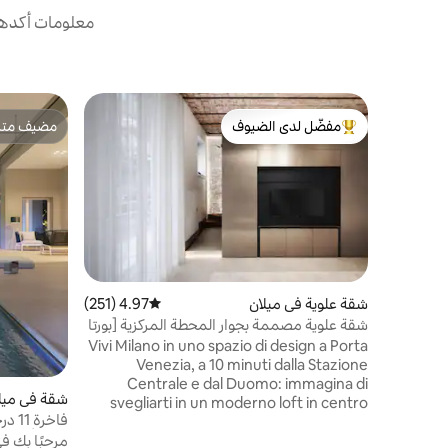
معلومات أكدها 
مفضّل لدى الضيوف
مضيف متمي
من أبرز البيوت المفضّلة لدى الضيوف
مضيف متمي
شقة علوية في ميلان
4.97 (251)
متوسط التقييم 4.97 من 5، 251 مراجعات
شقة علوية مصممة بجوار المحطة المركزية [بورتا
فينيسيا]
Vivi Milano in uno spazio di design a Porta
Venezia, a 10 minuti dalla Stazione
Centrale e dal Duomo: immagina di
شقة في ميل
svegliarti in un moderno loft in centro
città, vicino a caffè storici, ristoranti
صالة ألعاب
مرحبًا بك ف
tradizionali e boutique di alta moda a