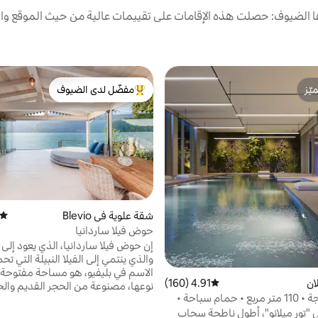
الضيوف: حصلت هذه الإقامات على تقييمات عالية من حيث الموقع وال
ّز
مفضّل لدى الضيوف
ّز
من أبرز البيوت المفضّلة لدى الضيوف
شقة علوية في Blevio
متوسط
حوض فيلا ساردانيا
والذي ينتمي إلى الفيلا النبيلة التي 
الاسم في بليفيو، هو مساحة مفتوحة 
ان
4.91 (160)
متوسط التقييم 4.91 من 5، 160 مراجعات
نوعها، مصنوعة من الحجر القديم وا
فاخرة 11 درجة • 110 متر مربع • حمام سباحة •
الأبيض والزجاج. يطل على منظر رائع يت
 رياضية وموقف سيارات
ي "تور ميلانو"، أطول ناطحة سحاب
بالفيلات التاريخية في لاريانو، بما في 