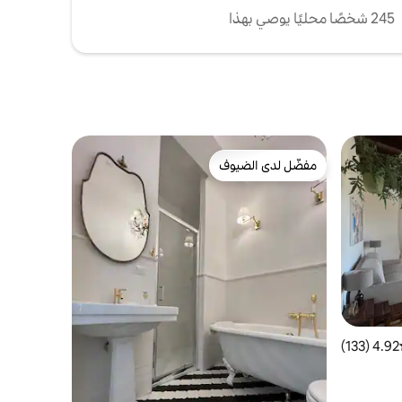
245 شخصًا محليًا يوصي بهذا
مفضّل لدى الضيوف
مفضّل لدى الضيوف
4.92 (133)
ط التقييم 4.92 من 5، 133 مراجعات