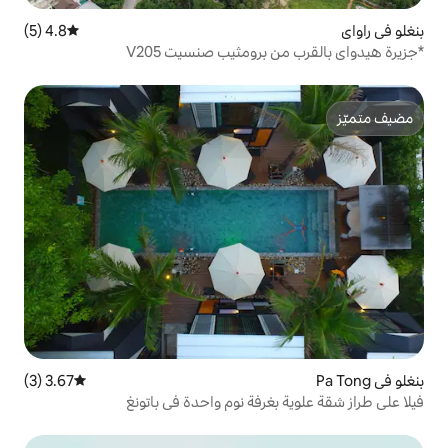
4.8 (5)
متوسط التقييم 4.8 من 5، 5 مراجعات
رومثيب صنسيت V205
3.67 (3)
متوسط التقييم 3.67 من 5، 3 مراجعات
غرفة نوم واحدة في باتونغ