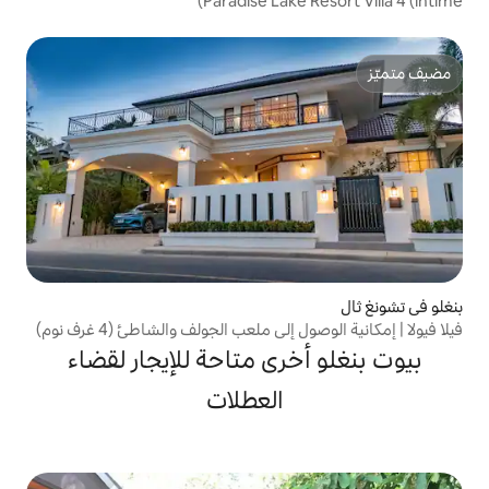
Paradise Lake
ى ملعب الجولف والشاطئ (4 غرف نوم)
رى متاحة للإيجار لقضاء
العطلات