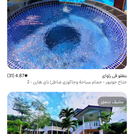
4.87 (31)
متوسط التقييم 4.87 من 5، 31 مراجعات
 وجاكوزي شاطئ ناي هارن - 2