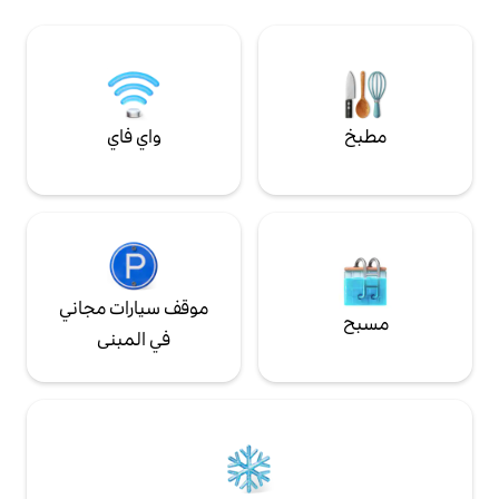
ذكيان ومطبخ مجهز بالكامل وغرفة معيشة كبيرة
لية ومحلات تجارية
وأريكة كبيرة للاسترخاء وسرير أريكة بالحجم
ومقاهي كلها في نطاق سهل. 20 مترًا من
الكامل لضيف أو ضيفين آخرين. منطقة كبيرة
شتركة. طاولة تنس
مغطاة لوقوف السيارات مع بوابة نائية وساحة
رجوحة شبكية وبار أمام
كبيرة للأطفال للعب.
واي فاي
موقف سيارات مجاني
في المبنى