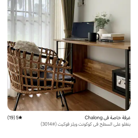
5 (19)
متوسط التقييم 5 من 5، 19 مراجعات
يلز فوكيت (#3014)