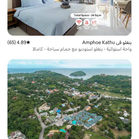
4.89 (65)
متوسط التقييم 4.89 من 5، 65 مراجعات
وديو مع حمام سباحة - كامالا