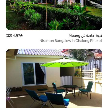
4.97 (32)
متوسط التقييم 4.97 من 5، 32 مراجعات
Niramon Bungal