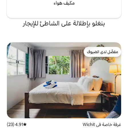
مكيف هواء
لة على الشاطئ للإيجار
4.91 (23)
متوسط التقييم 4.91 من 5، 23 مراجعات