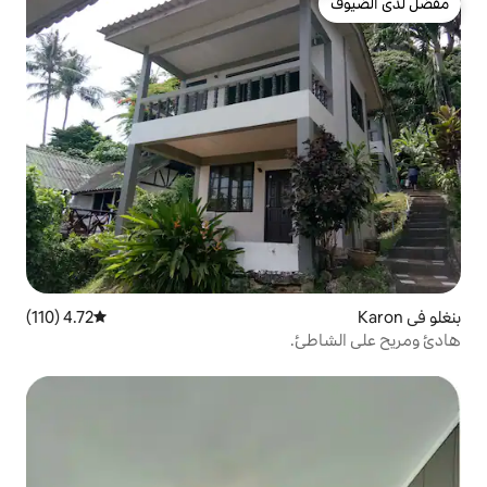
4.72 (110)
متوسط التقييم 4.72 من 5، 110 مراجعات