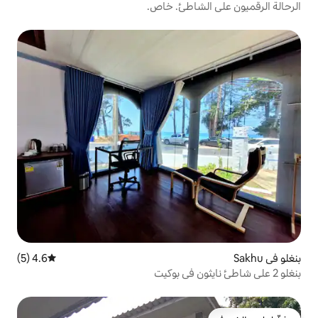
اطئ. خاص.
4.6 (5)
متوسط التقييم 4.6 من 5، 5 مراجعات