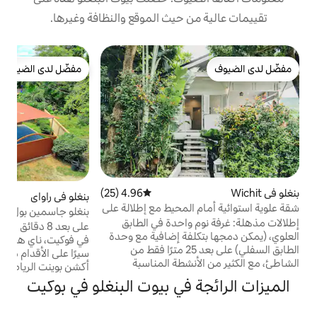
 حيث الموقع والنظافة وغيرها.
ب
مفضّل لدى الضيوف
ا
مفضّل لدى الضيوف
ب
ب
و
م
م
ن
ا
4.96 (25)
متوسط التقييم 4.96 من 5، 25 مراجعات
بنغلو في راواي
4.91 (23)
متوسط التقييم 4.91 من 5، 23 مراجعات
ا
المحيط مع إطلالة على
بنغلو جاسمين بول 3 غرف نوم وحمامان وأسرّة
م
واحدة في الطابق
أطفال
ا
على بعد 8 دقائق فقط بالسيارة من أجمل شاطئ
فة إضافية مع وحدة
أ
في فوكيت، ناي هارن بيتش، وعلى بعد 5 دقائق
الطابق السفلي) على بعد 25 مترًا فقط من
سيرًا على الأقدام من سينبي مواي تاي وصالة
نشطة المناسبة
أكشن بوينت الرياضية، وعلى بعد 10 دقائق
توي هذا الشاليه
بالسيارة من رصيف تشالونغ. تحتوي جميع غرف
 في بيوت البنغلو في بوكيت
 السرعة وتلفزيون
النوم الثلاث على أسرّة مريحة بمقاس كبير أو كبير
 أشجار التمر الهندي
مع مكيف هواء ومراوح سقف. يوجد تلفزيونان
 الهواء. شاطئ شبه