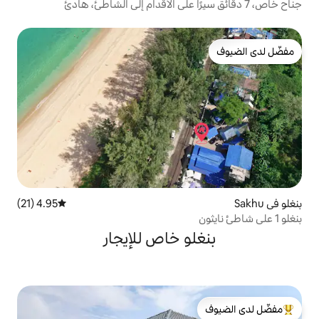
4.95 (21)
متوسط التقييم 4.95 من 5، 21 مراجعات
و خاص للإيجار
لدى الضيوف