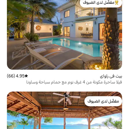
لدى الضيوف
4.95 (66)
متوسط التقييم 4.95 من 5، 66 مراجعات