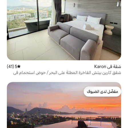
5 (41)
متوسط التقييم 5 من 5، 41 مراجعات
المطلة على البحر / حوض استحمام في
 السطح / صالة ألعاب رياضية