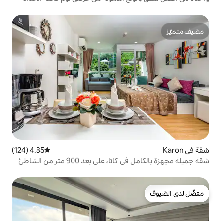
4.85 (124)
متوسط التقييم 4.85 من 5، 124 مراجعات
لى بعد 900 متر من الشاطئ