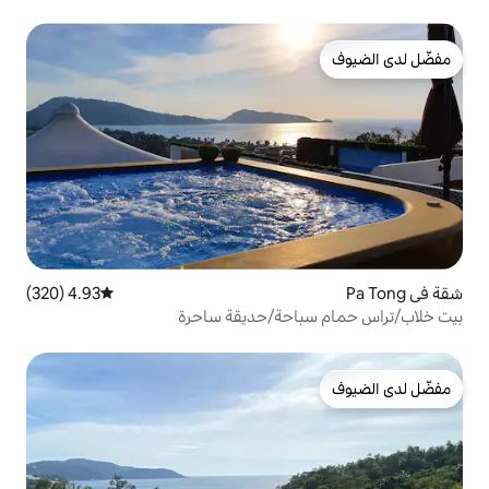
4.93 (320)
متوسط التقييم 4.93 من 5، 320 مراجعات
احة/حديقة ساحرة