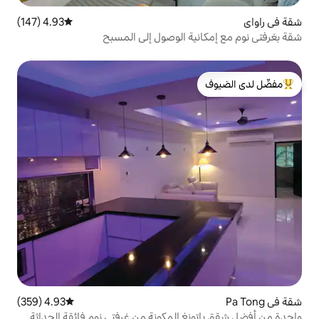
4.93 (147)
متوسط التقييم 4.93 من 5، 147 مراجعات
ة الوصول إلى المسبح
لدى الضيوف
4.93 (359)
متوسط التقييم 4.93 من 5، 359 مراجعات
 المكونة من غرفتي نوم فائقة الحداثة