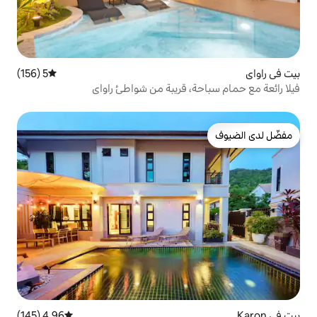
5 (156)
متوسط التقييم 5 من 5، 156 مراجعات
، قريبة من شواطئ راواي
4.96 (145)
متوسط التقييم 4.96 من 5، 145 مراجعات