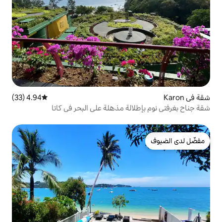
4.94 (33)
متوسط التقييم 4.94 من 5، 33 مراجعات
لة مذهلة على البحر في كاتا