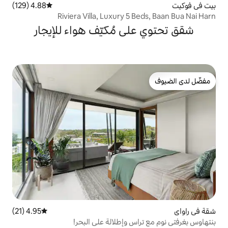
4.88 (129)
متوسط التقييم 4.88 من 5، 129 مراجعات
Riviera Villa, Luxury 5 
ى مُكيّف هواء للإيجار
4.95 (21)
متوسط التقييم 4.95 من 5، 21 مراجعات
س وإطلالة على البحر!