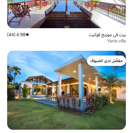
4.98 (44)
متوسط التقييم 4.98 من 5، 44 مراجعات