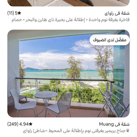
5 (11)
متوسط التقييم 5 من 5، 11 مراجعات
طلالة على بحيرة ناي هارن والبحر • حمام
4.94 (249)
متوسط التقييم 4.94 من 5، 249 مراجعات
بإطلالة على المحيط ~شاطئ راواي