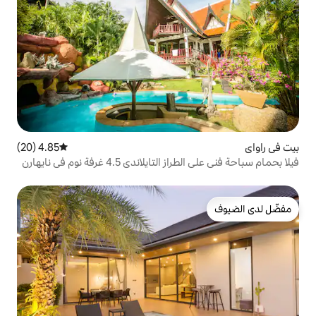
4.85 (20)
متوسط التقييم 4.85 من 5، 20 مراجعات
دي 4.5 غرفة نوم في نايهارن