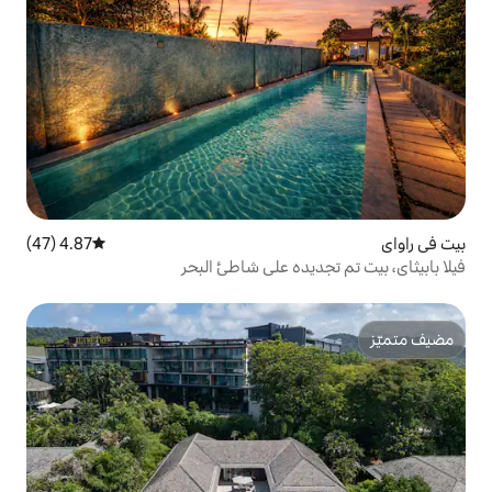
4.87 (47)
متوسط التقييم 4.87 من 5، 47 مراجعات
ده على شاطئ البحر