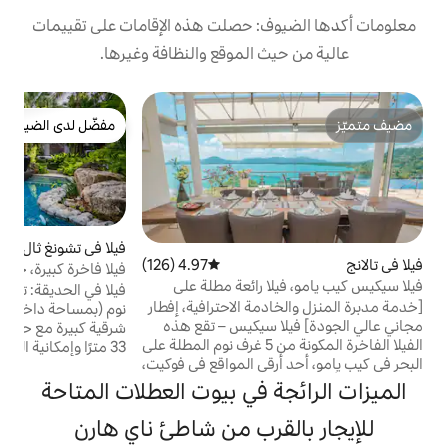
: حصلت هذه الإقامات على تقييمات
 الموقع والنظافة وغيرها.
ب
مفضّل لدى الضيوف
أ
مفضّل لدى الضيوف
م
ا
ق
فيلا في تشونغ ثال
4.97 (222)
متوسط التقييم 4.97 من 5، 222 مراجعات
ي
4.97 (126)
متوسط التقييم 4.97 من 5، 126 مراجعات
فيلا فاخرة كبيرة، حمام سباحة ضخم. على
 رائعة مطلة على
مسافة سير على الأقدام إلى الشاطئ.
فيلا في الحديقة: تحتوي فيلتنا المكونة من 5 غرف
دمة ووصي
مة الاحترافية، إفطار
نوم (بمساحة داخلية 500 متر مربع) على حديقة
 سيكيس – تقع هذه
م
شرقية كبيرة مع حمام سباحة مشترك كبير بطول
الفيلا الفاخرة المكونة من 5 غرف نوم المطلة على
-
33 مترًا وإمكانية الدخول إلى غرفة التدليك
قى المواقع في فوكيت،
الخاصة بك. جناحان كبيران و3 غرف ضيوف
ادئ، داخل منطقة
مزودة بحمامات داخلية. مثالي للعائلات. غرفة
 في بيوت العطلات المتاحة
. تغطي الفيلا مساحة
معيشة كبيرة وشرفات تطل على حمام السباحة.
1400 متر مربع مع حمام سباحة 17 مترًا، وتحتوي
يبعد شاطئ سورين 7 دقائق سيرًا على الأقدام،
قرب من شاطئ ناي هارن
 غرف نوم كبيرة، 4 منها تحتوي على أسرّة
كما توجد بالقرب منه نوادي شاطئية شهيرة مثل