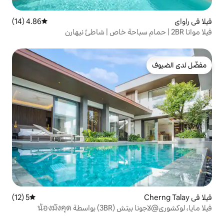
4.86 (14)
متوسط التقييم 4.86 من 5، 14 مراجعات
5 (12)
متوسط التقييم 5 من 5، 12 مراجعات
ة น้องมังคุด