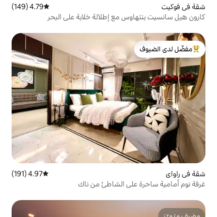
4.79 (149)
متوسط التقييم 4.79 من 5، 149 مراجعات
 مع إطلالة خلابة على البحر
لدى الضيوف
4.97 (191)
متوسط التقييم 4.97 من 5، 191 مراجعات
لى الشاطئ من ناك