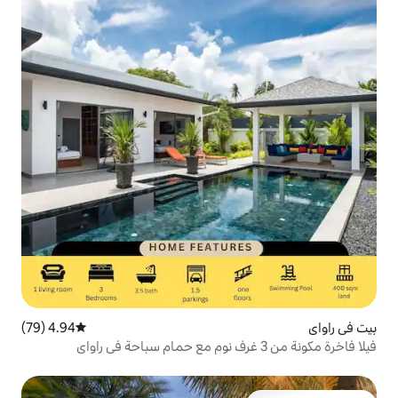
4.94 (79)
متوسط التقييم 4.94 من 5، 79 مراجعات