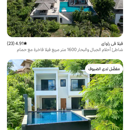
4.91 (23)
متوسط التقييم 4.91 من 5، 23 مراجعات
شاطئ أحلام الجبال والبحار 1600 متر مربع فيلا فاخرة مع حمام
 متر حمام سباحة كبير على مسافة قريبة من
ا للفطور خادمة