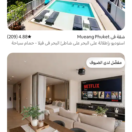
4.88 (209)
متوسط التقييم 4.88 من 5، 209 مراجعات
 على شاطئ البحر في فيلا - حمام سباحة