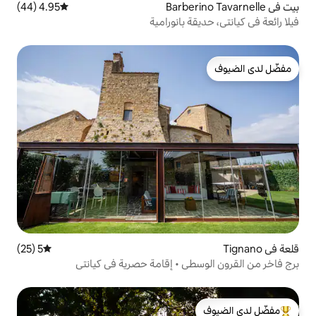
4.95 (44)
متوسط التقييم 4.95 من 5، 44 مراجعات
 بانورامية
5 (25)
متوسط التقييم 5 من 5، 25 مراجعات
ى • إقامة حصرية في كيانتي