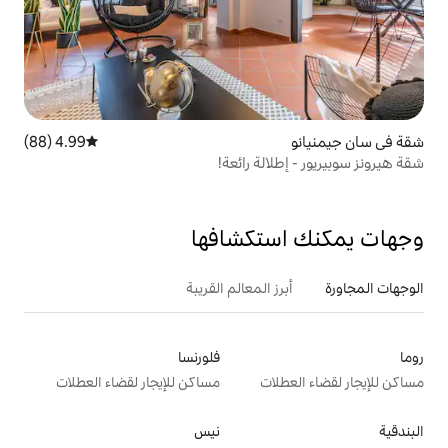
4.99 (88)
متوسط التقييم 4.99 من 5، 88 مراجعات
لة رائعة!
تكشافها
 المعالم القريبة
فلورنسا
ت
مساكن للإيجار لقضاء العطلات
نيس