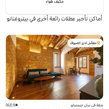
مكيف هواء
ت رائعة أخرى في بيتروغنانو
لدى الضيوف
5 (62)
متوسط التقييم 5 من 5، 62 مراجعات