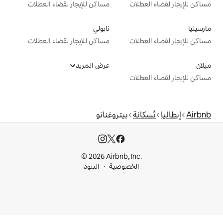
ت
مساكن للإيجار لقضاء العطلات
نابولي
ت
مساكن للإيجار لقضاء العطلات
عرض المزيد
ت
بيتروغنانو
© 2026 Airbnb, I
خصوصية
البنود