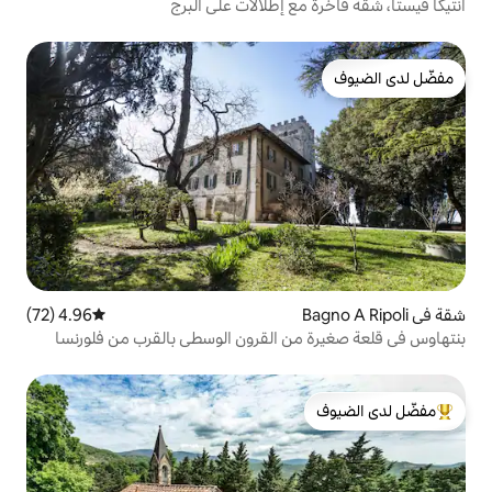
ع إطلالات على البرج
4.96 (72)
متوسط التقييم 4.96 من 5، 72 مراجعات
ن القرون الوسطى بالقرب من فلورنسا
لدى الضيوف