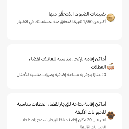
المُتحقَّق منها
يجار مناسبة للعائلات لقضاء
حة للإيجار لقضاء العطلات مناسبة
ة
ى 20 مكان إقامة متاحًا للإيجار تسمح باصطحاب