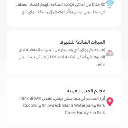
كن الإقامة المتاحة للإيجار لقضاء العطلات
 يوفّر الوصول إلى شبكة الواي فاي
ة للضيوف
اي ومسبح من الميزات المفضّلة لدى
لإقامة المتاحة للإيجار في بنما سيتي
قريبة
أبرز المعالم في بنما سيتي بيتش، تشمل Frank Brown
Park وShipwreck Island Waterpark وCoconut
Creek 