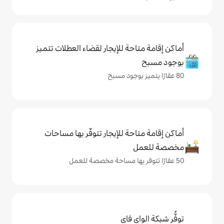
حة للإيجار لقضاء العطلات تتميز
حة للإيجار تتوفّر بها مساحات
ي فاي