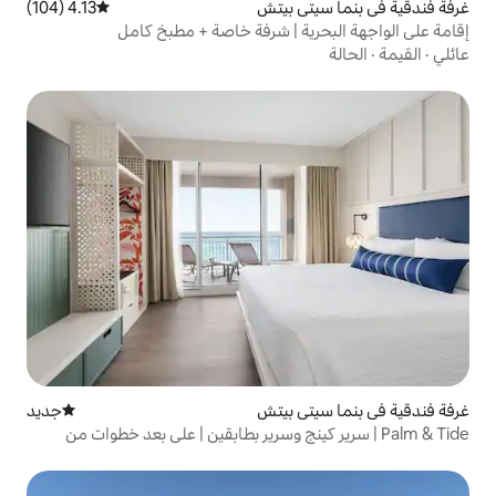
ي بيتش
4.13 (104)
متوسط التقييم 4.13 من 5، 104 مراجعات
ة | شرفة خاصة + مطبخ كامل
ي بيتش
جديد
مكان إقامة جديد
رير كينج وسرير بطابقين | على بعد خطوات من