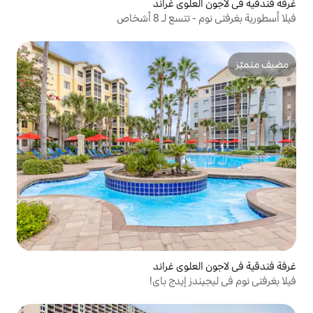
وي غراند
ـ 8 أشخاص
وي غراند
إيدج باي!