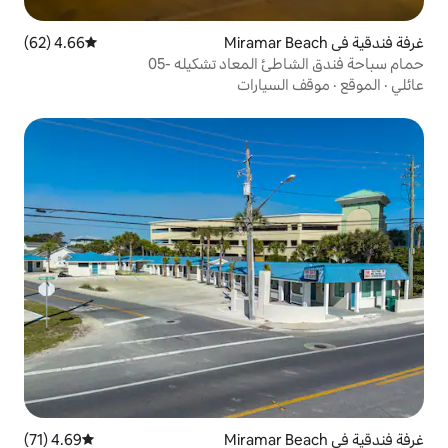
4.66 (62)
متوسط التقييم 4.66 من 5، 62 مراجعات
لمعاد تشكيله -05
ارات
4.69 (71)
متوسط التقييم 4.69 من 5، 71 مراجعات