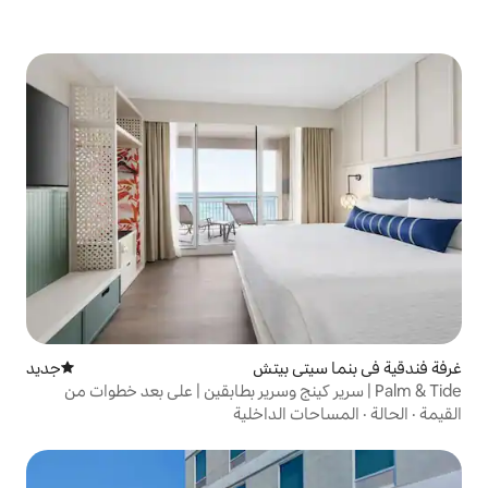
ي بيتش
جديد
مكان إقامة جديد
رير كينج وسرير بطابقين | على بعد خطوات من
الداخلية