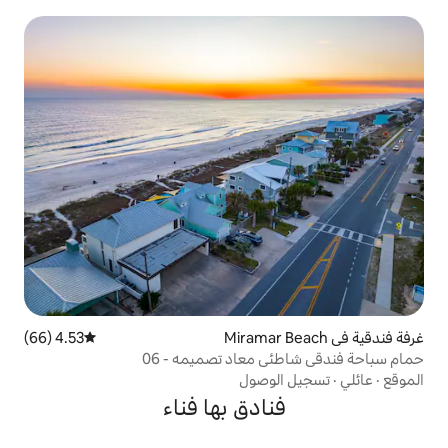
4.53 (66)
متوسط التقييم 4.53 من 5، 66 مراجعات
معاد تصميمه - 06
وصول
ادق بها فناء