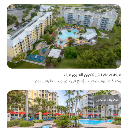
وي غراند
في باي بوينت بغرفتي نوم