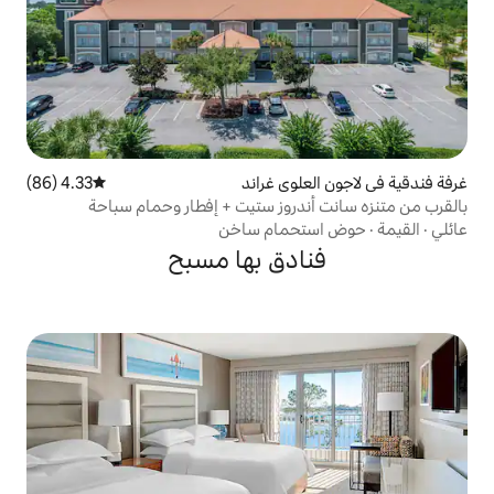
وي غراند
4.33 (86)
متوسط التقييم 4.33 من 5، 86 مراجعات
دروز ستيت + إفطار وحمام سباحة
مام ساخن
دق بها مسبح