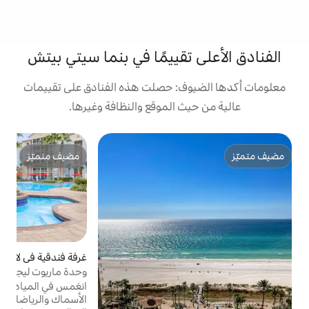
تقييمًا في بنما سيتي بيتش
ف: حصلت هذه الفنادق على تقييمات
 الموقع والنظافة وغيرها.
غ
مضيف متميّز
مضيف متميّز
ب
ه
ا
س
ت
م
ب
ا
غرفة فندقية في لاجون العلوي غراند
م
وحدة ماريوت ليجيندز إيدج في باي بوينت بغرفتي
ا
نوم
انغمس في المياه الهادئة الشهيرة بصيد
ا
الأسماك والرياضات المائية والإبحار واليخوت.
ت