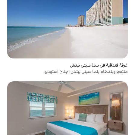
ي بيتش
بيتش: جناح استوديو