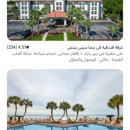
ي بيتش
4.51 (234)
متوسط التقييم 4.51 من 5، 234 مراجعات
 إفطار مجاني. حمام سباحة. صالة ألعاب
تجوّل