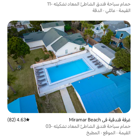
لمعاد تشكيله -11
4.63 (82)
متوسط التقييم 4.63 من 5، 82 مراجعات
لمعاد تشكيله -03