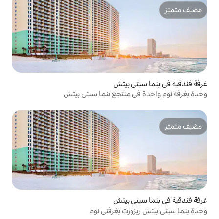
ي بيتش
 منتجع بنما سيتي بيتش
ي بيتش
رت بغرفتي نوم