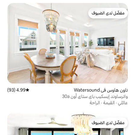
4.99 (93)
متوسط التقييم 4.99 من 5، 93 مراجعات
أون 30a