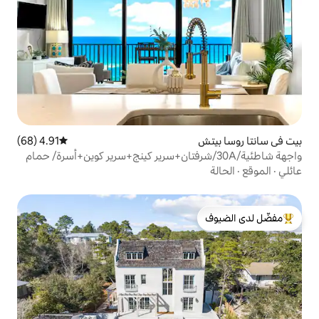
4.91 (68)
متوسط التقييم 4.91 من 5، 68 مراجعات
اطئية/30A/شرفتان+سرير كينج+سرير كوين+أسرة/ حمام
لدى الضيوف