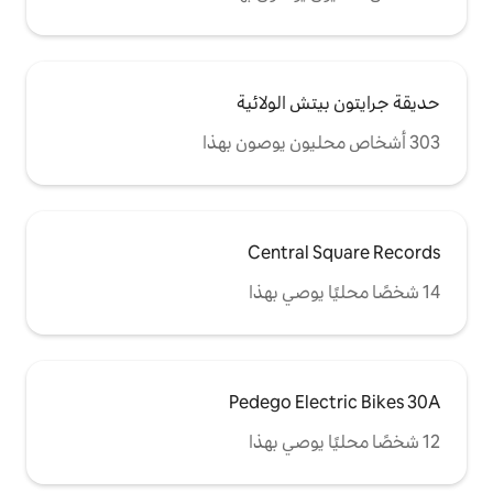
الولائية
Centr
Pedego E