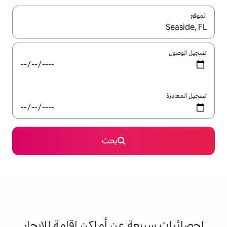
ل باستخدام السهمين لأعلى ولأسفل أو استكشف عن طريق اللمس أو السحب.
بحث
 عن أماكن إقامة للإيجار