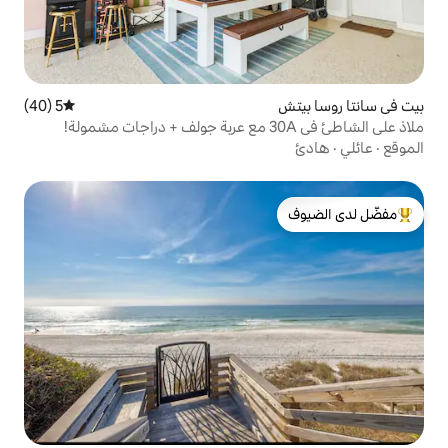
5 (40)
متوسط التقييم 5 من 5، 40 مراجعات
لدى الضيوف