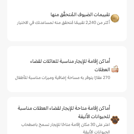
المُتحقَّق منها
يجار مناسبة للعائلات لقضاء
حة للإيجار لقضاء العطلات مناسبة
ة
ى 30 مكان إقامة متاحًا للإيجار تسمح باصطحاب