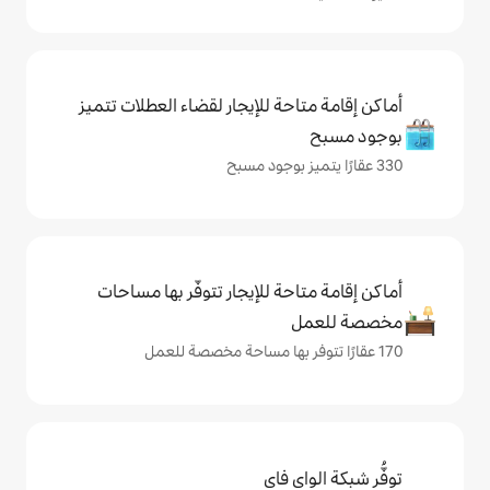
حة للإيجار لقضاء العطلات تتميز
حة للإيجار تتوفّر بها مساحات
ي فاي