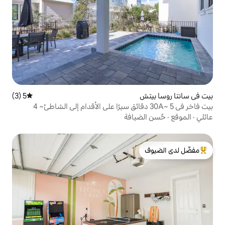
5 (3)
متوسط التقييم 5 من 5، 3 مراجعات
بيت فاخر في 30A~ 5 دقائق سيرًا على الأقدام إلى الشاطئ~ 4
افة
لدى الضيوف