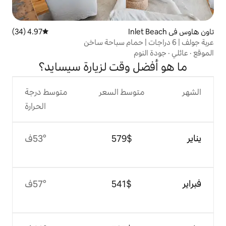
4.97 (34)
متوسط التقييم 4.97 من 5، 34 مراجعات
م
 وقت لزيارة سيسايد؟
وسط السعر
متوسط درجة
الحرارة
$‏579
53°ف
$‏541
57°ف