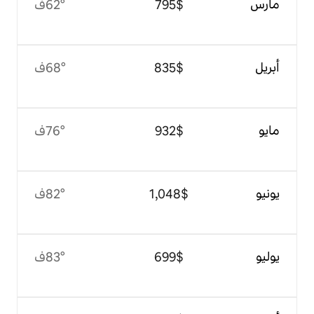
$‏795
62°ف
$‏835
68°ف
$‏932
76°ف
$‏1,048
82°ف
$‏699
83°ف