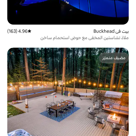
4.96 (163)
متوسط التقييم 4.96 من 5، 163 مراجعات
ع حوض استحمام ساخن