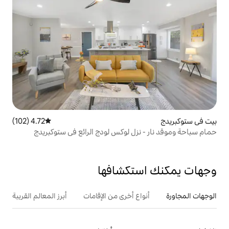
4.72 (102)
متوسط التقييم 4.72 من 5، 102 مراجعات
زل لوكس لودج الرائع في ستوكبريدج
تكشافها
ع أخرى من الإقامات
أبرز المعالم القريبة