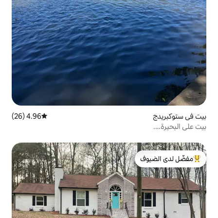
4.96 (26)
متوسط التقييم 4.96 من 5، 26 مراجعات
لدى الضيوف