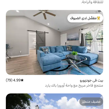
لدى الضيوف
4.99 (79)
متوسط التقييم 4.99 من 5، 79 مراجعات
ورورا باك يارد