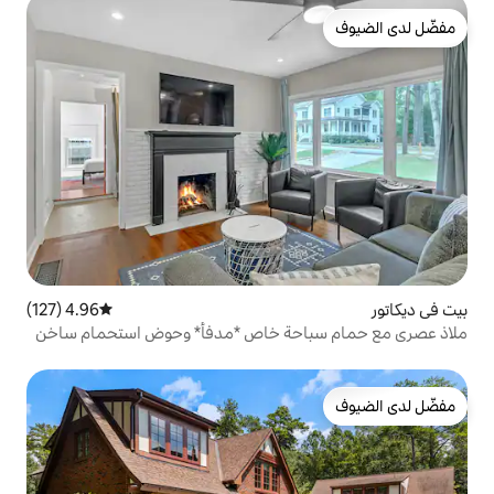
4.96 (127)
متوسط التقييم 4.96 من 5، 127 مراجعات
حة خاص *مدفأ* وحوض استحمام ساخن