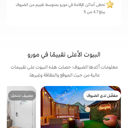
مة في مورو بمتوسط تقييم من الضيوف
على تقييمًا في مورو
ف: حصلت هذه البيوت على تقييمات
 الموقع والنظافة وغيرها.
ب
مضيف متميّز
بي
مضيف متميّز
غ
خ
ا
و