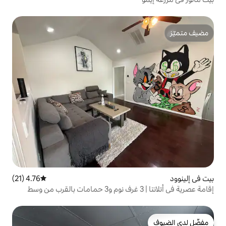
4.76 (21)
متوسط التقييم 4.76 من 5، 21 مراجعات
إقامة عصرية في أتلانتا | 3 غرف نوم و3 حمامات بالقرب من وسط