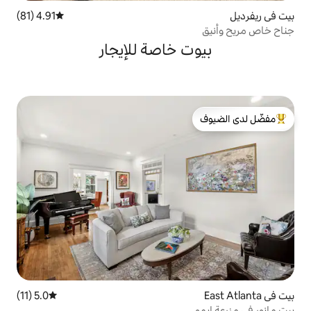
4.91 (81)
متوسط التقييم 4.91 من 5، 81 مراجعات
 خاصة للإيجار
لدى الضيوف
5.0 (11)
متوسط التقييم 5.0 من 5، 11 مراجعات