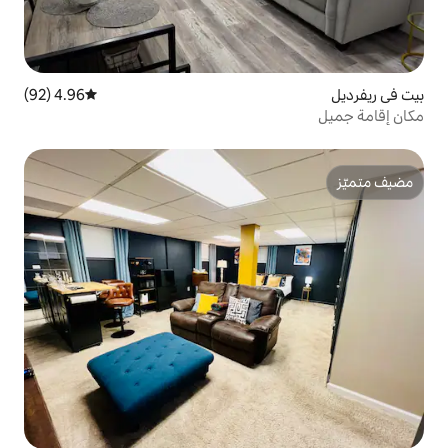
4.96 (92)
متوسط التقييم 4.96 من 5، 92 مراجعات