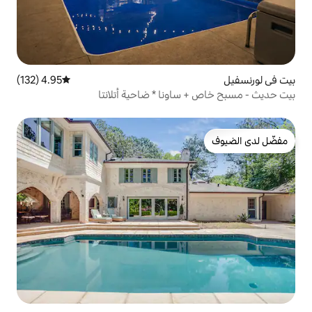
4.95 (132)
متوسط التقييم 4.95 من 5، 132 مراجعات
ونا * ضاحية أتلانتا