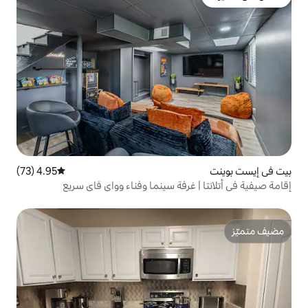
4.95 (73)
متوسط التقييم 4.95 من 5، 73 مراجعات
رفة سينما وفناء وواي فاي سريع