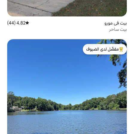
4.82 (44)
متوسط التقييم 4.82 من 5، 44 مراجعات
لدى الضيوف