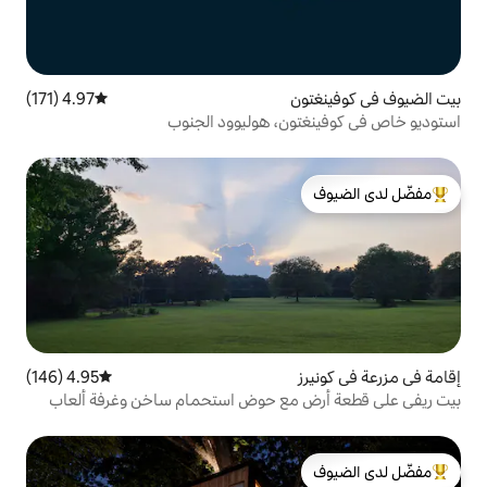
4.97 (171)
متوسط التقييم 4.97 من 5، 171 مراجعات
ن، هوليوود الجنوب
لدى الضيوف
4.95 (146)
متوسط التقييم 4.95 من 5، 146 مراجعات
مع حوض استحمام ساخن وغرفة ألعاب
لدى الضيوف