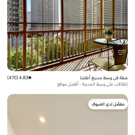
ا
4.83 (470)
متوسط التقييم 4.83 من 5، 470 مراجعات
 - أفضل موقع