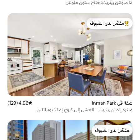
ون ماونتن
لدى الضيوف
4.96 (129)
متوسط التقييم 4.96 من 5، 129 مراجعات
ي إلى كروج إمكت وبيلتلين