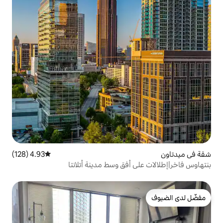
4.93 (128)
متوسط التقييم 4.93 من 5، 128 مراجعات
أفق وسط مدينة أتلانتا