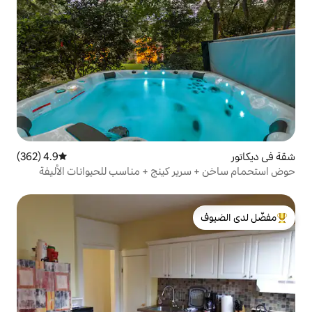
4.9 (362)
متوسط التقييم 4.9 من 5، 362 مراجعات
 كينج + مناسب للحيوانات الأليفة
لدى الضيوف