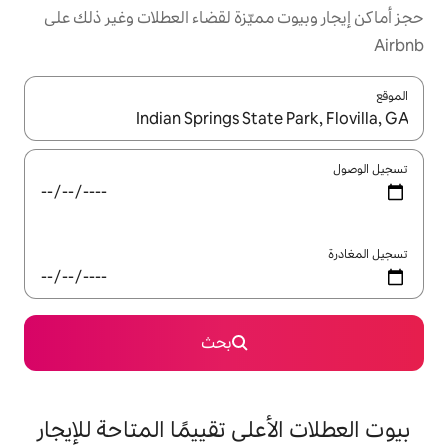
مميّزة لقضاء العطلات وغير ذلك على
ل باستخدام السهمين لأعلى ولأسفل أو استكشف عن طريق اللمس أو السحب.
بحث
على تقييمًا المتاحة للإيجار