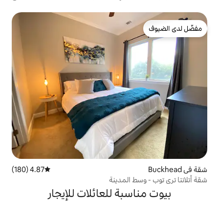
4.87 (180)
متوسط التقييم 4.87 من 5، 180 مراجعات
 المدينة
بة للعائلات للإيجار