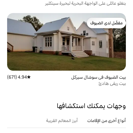
بحرية لبحيرة سينكلير
يركل
4.94 (671)
متوسط التقييم 4.94 من 5، 671 مراجعات
تكشافها
أبرز المعالم القريبة