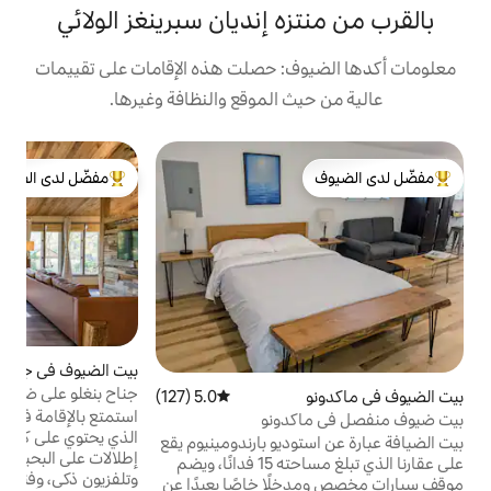
ه إنديان سبرينغز الولائي
: حصلت هذه الإقامات على تقييمات
 الموقع والنظافة وغيرها.
ش
مفضّل لدى الضيوف
م
ش
لدى الضيوف
من أبرز البيوت المفضّلة لدى الضيوف
ت
ب
ا
ا
ح
م
أ
بيت الضيوف في جونزبورو
4.94 (263)
متوسط التقييم 4.94 من 5، 263 مراجعات
ا
جناح بنغلو على ضفة بحيرة - صيد الأسماك
5.0 (127)
متوسط التقييم 5.0 من 5، 127 مراجعات
والحياة البرية!
استمتع بالإقامة في بيتنا للضيوف لايكسايد بنغلو،
دونو
ا
الذي يحتوي على كل ما تحتاجه لإقامة مريحة -
ا
ديو بارندومينيوم يقع
إطلالات على البحيرة، وسرير بحجم كينج،
على عقارنا الذي تبلغ مساحته 15 فدانًا، ويضم
وتلفزيون ذكي، وفناء خاص مع حفرة نار، والمزيد.
ًا خاصًا بعيدًا عن