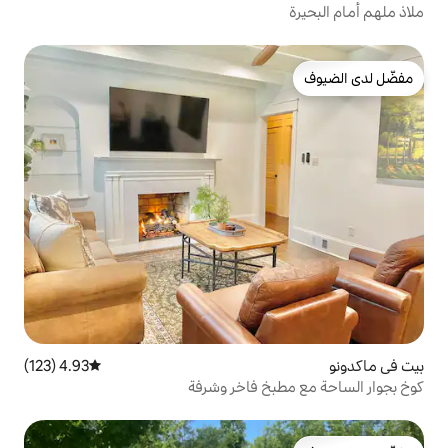
4.93 (123)
متوسط التقييم 4.93 من 5، 123 مراجعات
خ فاخر وشرفة