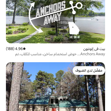
4.96 (188)
متوسط التقييم 4.96 من 5، 188 مراجعات
An... حوض استحمام ساخن، مناسب للكلاب، تم