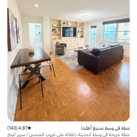
ا
4.87 (143)
متوسط التقييم 4.87 من 5، 143 مراجعات
ة، إطلالة على غروب الشمس / سرير كينج