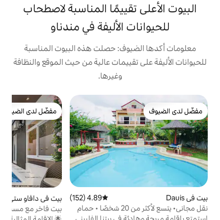
البيوت الأعلى تقييمًا ال
للحيوانات الأليفة 
معلومات أكدها الضيوف: حصلت هذ
للحيوانات الأليفة على تقييمات عالية 
وغيرها.
ia
مفضّل لدى الضيوف
)
مفضّل لدى الضيوف
ة
ة
ئ
د

متوسط التقييم 4.89 من 5، 152 مراجعات
4.89 (152)
قييم 5 من 5، 9 مراجعات
5 (9)
بيت في دافاو ستي
ي
نقل مجاني• يتسع لأكثر من 20 شخصًا • حمام
بيت فاخر مع مسبح خاص للتجمع
ة
س
استمتع بإقامة مريحة
🌟 الإقامة المثالية 🏡 3 غرف نوم، 4 حمامات - 9