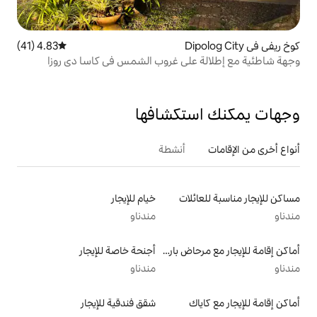
4.83 (41)
متوسط التقييم 4.83 من 5، 41 مراجعات
لى غروب الشمس في كاسا دي روزا
تكشافها
أنشطة
لات
خيام للإيجار
مندناو
أماكن إقامة للإيجار مع مرحاض بارتفاع مناسب يراعي سهولة الوصول
أجنحة خاصة للإيجار
مندناو
شقق فندقية للإيجار