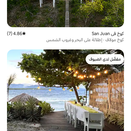
4.86 (7)
متوسط التقييم 4.86 من 5، 7 مراجعات
البحر وغروب الشمس