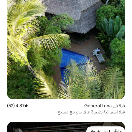
4.87 (52)
متوسط التقييم 4.87 من 5، 52 مراجعات