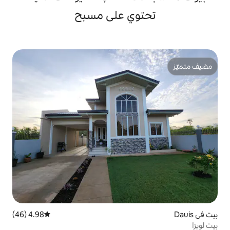
وي على مسبح
4.98 (46)
متوسط التقييم 4.98 من 5، 46 مراجعات