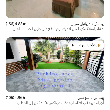
4.88 (166)
متوسط التقييم 4.88 من 5، 166 مراجعات
لدى الضيوف
4.96 (105)
متوسط التقييم 4.96 من 5، 105 مراجعات
طار•