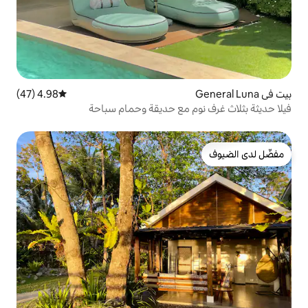
4.98 (47)
متوسط التقييم 4.98 من 5، 47 مراجعات
 مع حديقة وحمام سباحة