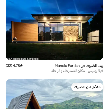
4.78 (32)
متوسط التقييم 4.78 من 5، 32 مراجعات
ء والراحة.