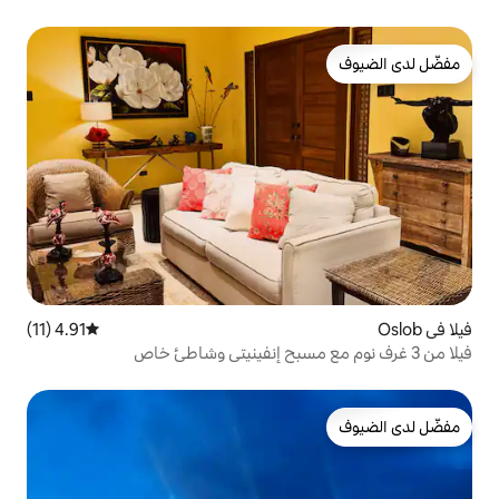
4.91 (11)
متوسط التقييم 4.91 من 5، 11 مراجعات