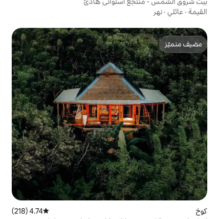
 استوائي هادئ
4.74 (218)
متوسط التقييم 4.74 من 5، 218 مراجعات