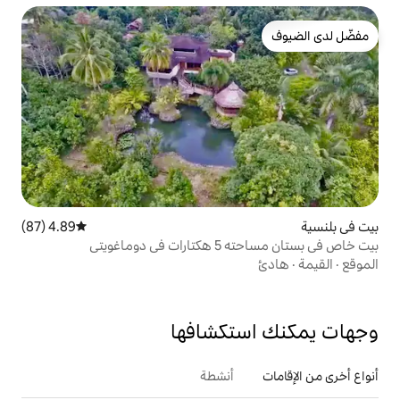
4.89 (87)
متوسط التقييم 4.89 من 5، 87 مراجعات
اغويتي
تكشافها
أنشطة