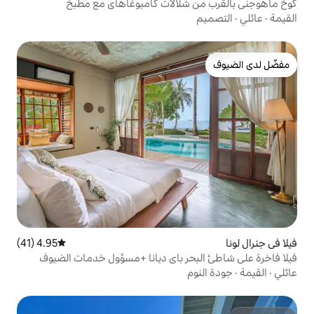
شلالات كامبوغاهاي مع مطبخ
4.95 (41)
متوسط التقييم 4.95 من 5، 41 مراجعات
حر باي ديانا +مسؤول خدمات الضيوف