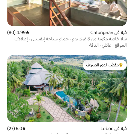
4.99 (80)
متوسط التقييم 4.99 من 5، 80 مراجعات
خاصة مكونة من 3 غرف نوم · حمام سباحة إنفينيتي · إطلالات
لدى الضيوف
5.0 (27)
متوسط التقييم 5.0 من 5، 27 مراجعات