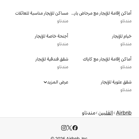
أماكن إقامة للإيجار مع مرحاض بارتفاع مناسب يراعي سهولة الوصول
مساكن للإيجار مناسبة للعائلات
مندناو
أجنحة خاصة للإيجار
مندناو
شقق فندقية للإيجار
مندناو
عرض المزيد
و
© 2026 Airbnb, I