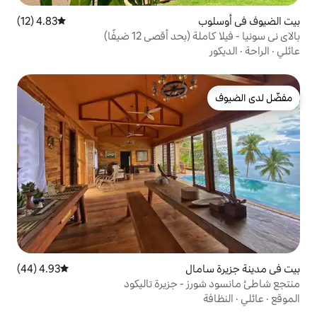
4.83 (12)
متوسط التقييم 4.83 من 5، 12 مراجعات
 أقصى 12 ضيفًا)
ل
4.93 (44)
متوسط التقييم 4.93 من 5، 44 مراجعات
 جزيرة تاليكود