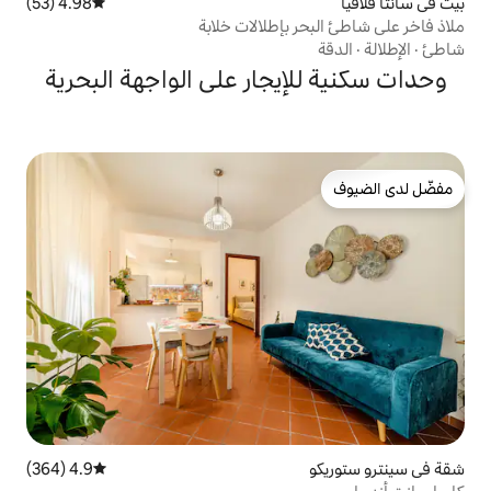
4.98 (53)
متوسط التقييم 4.98 من 5، 53 مراجعات
بإطلالات خلابة
يجار على الواجهة البحرية
4.9 (364)
متوسط التقييم 4.9 من 5، 364 مراجعات