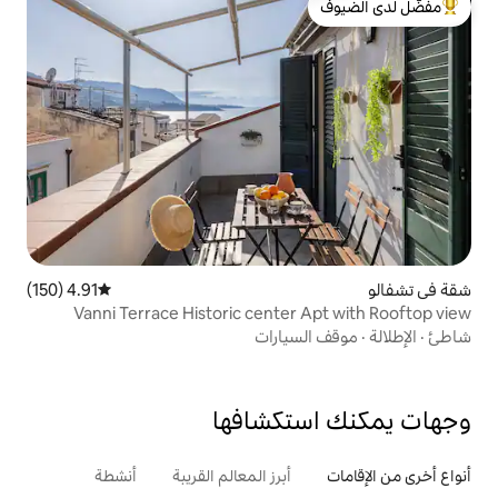
لدى الضيوف
4.91 (150)
متوسط التقييم 4.91 من 5، 150 مراجعات
Vanni Terrace Historic center
سيارات
تكشافها
أبرز المعالم القريبة
أنشطة