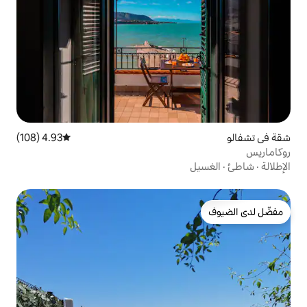
4.93 (108)
متوسط التقييم 4.93 من 5، 108 مراجعات