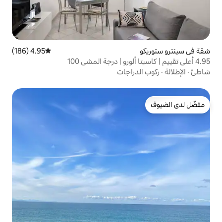
4.95 (186)
متوسط التقييم 4.95 من 5، 186 مراجعات
راجات