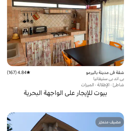
4.84 (167)
متوسط التقييم 4.84 من 5، 167 مراجعات
ر على الواجهة البحرية