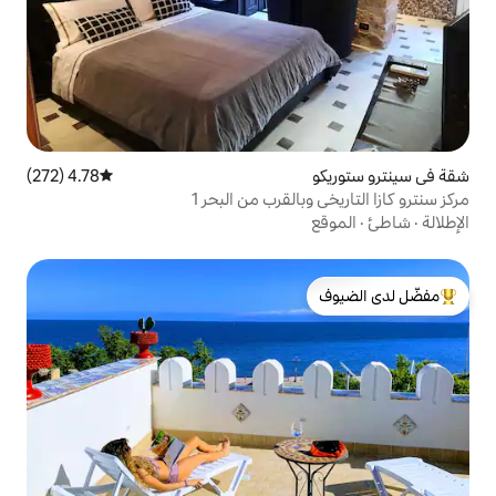
4.78 (272)
متوسط التقييم 4.78 من 5، 272 مراجعات
القرب من البحر 1
لدى الضيوف