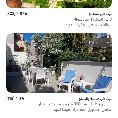
4.87 (303)
متوسط التقييم 4.87 من 5، 303 مراجعات
واء
4.9 (118)
متوسط التقييم 4.9 من 5، 118 مراجعات
جودة النوم