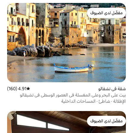
4.91 (160)
متوسط التقييم 4.91 من 5، 160 مراجعات
سلة في العصور الوسطى في تشيفالو
 الداخلية