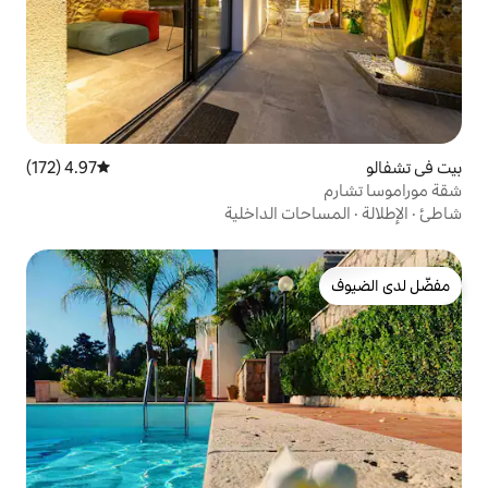
4.97 (172)
متوسط التقييم 4.97 من 5، 172 مراجعات
 الداخلية