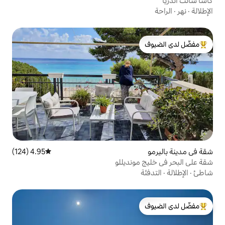
لدى الضيوف
4.95 (124)
متوسط التقييم 4.95 من 5، 124 مراجعات
نديللو
لدى الضيوف