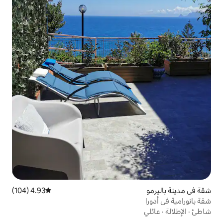
4.93 (104)
متوسط التقييم 4.93 من 5، 104 مراجعات