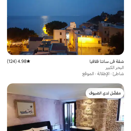
4.98 (124)
متوسط التقييم 4.98 من 5، 124 مراجعات