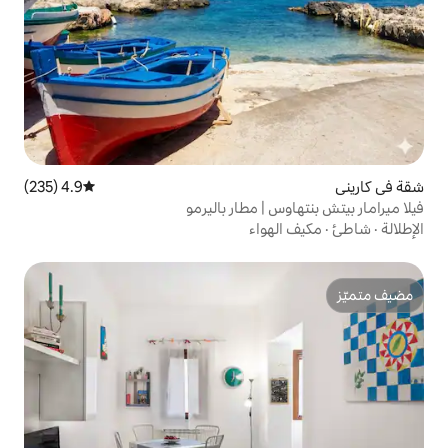
4.9 (235)
متوسط التقييم 4.9 من 5، 235 مراجعات
| مطار باليرمو
واء