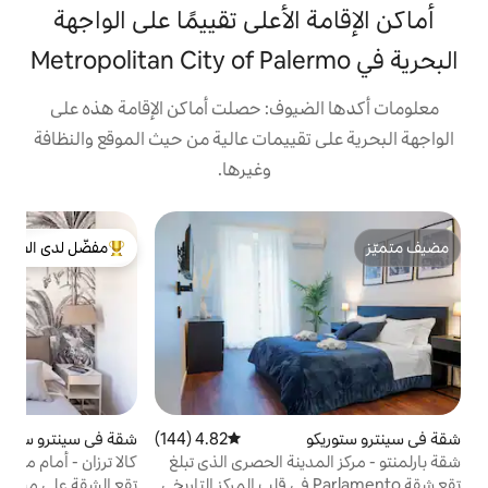
لأعلى تقييمًا على الواجهة
وف: حصلت أماكن الإقامة هذه على
ييمات عالية من حيث الموقع والنظافة
وغيرها.
ش
مفضّل لدى الضيوف
شقة anà
من أبرز البيوت المفضّلة لدى الضيوف
ك
غ
ع
م
ا
م
ت
ا
4.82 (144)
متوسط التقييم 4.82 من 5، 144 مراجعات
شقة في سينترو ستوريكو
5.0 (409)
متوسط التقييم 5.0 من 5، 409 مراجعات
ا
نة الحصري الذي تبلغ
كالا ترزان - أمام مارينا اليخوت الجديدة
ا
قة Parlamento في قلب المركز التاريخي
تقع الشقة على مسافة قصيرة سيرًا على الأقدام