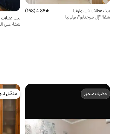
بيت عطلات في بولونيا
4.88 (168)
متوسط التقييم 4.88 من 5، 168 مراجعات
شقة "إل موجنايو"، بولونيا
بيت عطلات ف
شقة على الس
مضيف متميّز
مفضّل لدى
مضيف متميّز
مفضّل لدى