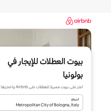
خطى
لى
لمحتوى
بيوت العطلات للإيجار في
بولونيا
اعثر على بيوت مميزة للعطلات على Airbnb واحجزها
الموقع
عند توفر النتائج، انتقل باستخدام السهمين لأعلى ولأسف