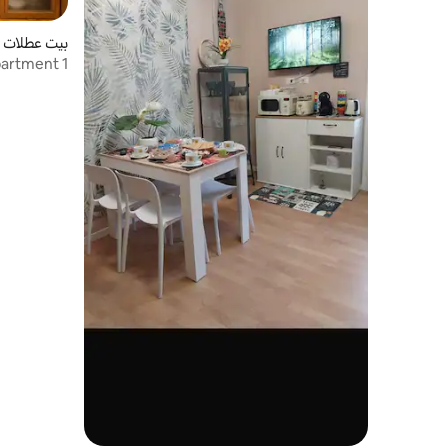
بيت عطلات في ozza
artment 1