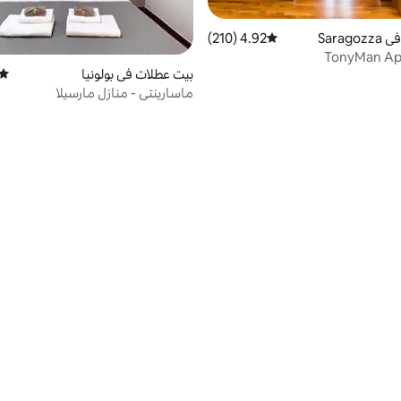
Sarag
4.92 (210)
متوسط التقييم 4.92 من 5، 210 مراجعات
TonyMan Ap
بيت عطلات في بولونيا
متوس
ماسارينتي - منازل مارسيلا