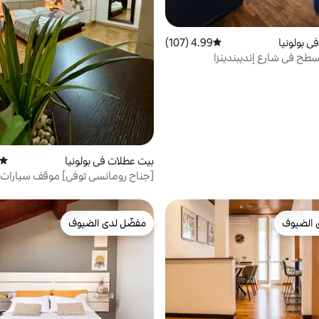
ي بولونيا
4.99 (107)
متوسط التقييم 4.99 من 5، 107 مراجعات
طح في شارع إنديبندينزا
بيت عطلات في بولونيا
متوسط
[جناح رومانسي توفي] موقف سيارات 
مجاني
 الضيوف
مفضّل لدى الضيوف
 الضيوف
مفضّل لدى الضيوف