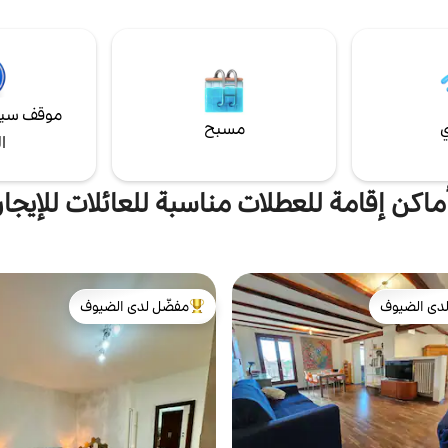
. مسافة قريبة سيرًا على الأقدام من
تلفزيون ذكي 4K فائق الدقة في ك
طة القطار والمستشفى والمسرح
نيتفليكس وتكييف هواء وواي فاي و
هولة الوصول إلى الكرسي المتحرك
غسالة وغسالة صحون وخزنة.
ضًا.
موقف سيا
ي
مسبح
ا
ماكن إقامة للعطلات مناسبة للعائلات للإيجار
دى الضيوف
مفضّل لدى الضيوف
بيوت المفضّلة لدى الضيوف
من أبرز البيوت المفضّلة لدى الضيوف