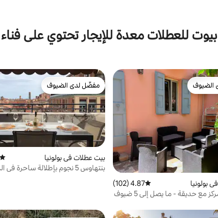
بيوت للعطلات معدة للإيجار تحتوي على فناء
 الضيوف
مفضّل لدى الضيوف
 الضيوف
مفضّل لدى الضيوف
بيت عطلات في بولونيا
متوسط
بنتهاوس 5 نجوم بإطلالة ساحرة في 
التاريخية
ي بولونيا
4.87 (102)
متوسط التقييم 4.87 من 5، 102 مراجعات
ز مع حديقة - ما يصل إلى 5 ضيوف