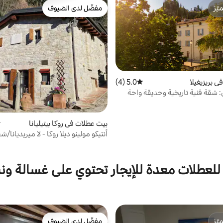
ّز
مفضّل لدى الضيوف
ّز
مفضّل لدى الضيوف
 بريزيغيلا
5.0 (4)
متوسط التقييم 5.0 من 5، 4 مراجعات
ي: شقة فنية تاريخية وحديقة واحة
بيت عطلات في روكا بيتيليانا
م
أنتيكو مولينو ديلا روكا - لا ميريديانا/شق
للعطلات معدة للإيجار تحتوي على غسالة ون
ّز
مفضّل لدى الضيوف