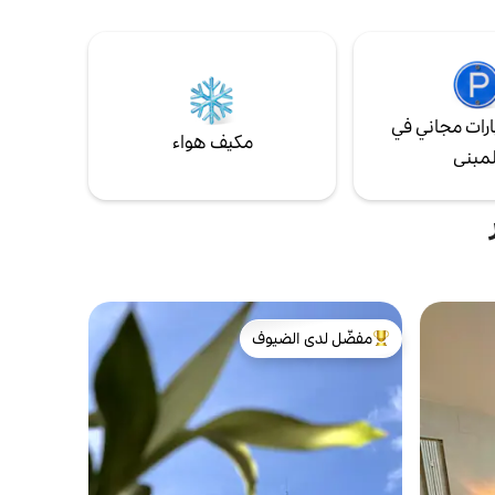
ل غرفة مع
جناح كلافاتوري هو عبارة عن علبة حلوى صغيرة
مجفف
تبلغ مساحتها 35 مترًا مربعًا في منطقة هادئة
ومركزية للغاية.
رات مجاني في
مكيف هواء
لمبنى
مفضّل لدى الضيوف
من أبرز البيوت المفضّلة لدى الضيوف