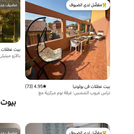
مفضّل لدى الضيوف
مضيف متمي
من أبرز البيوت المفضّلة لدى الضيوف
مضيف متمي
بيت عطلات في
بالازو ميتيل
بيت عطلات في بولونيا
4.95 (73)
متوسط التقييم 4.95 من 5، 73 مراجعات
تراس غروب الشمس: غرفة نوم مركزية مع
إطلالات
بيوت 
مفضّل لدى الضيوف
مضيف متمي