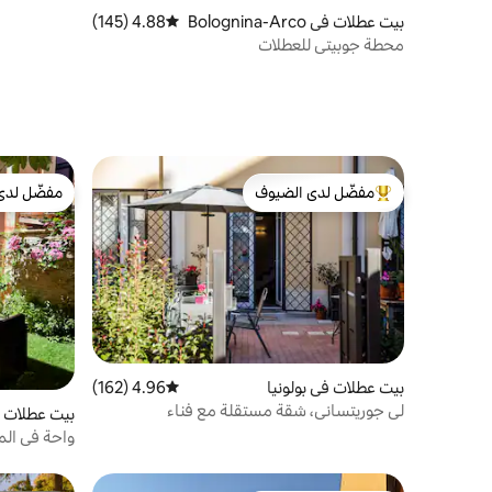
بيت عطلات في Bolognina-Arco
4.88 (145)
متوسط التقييم 4.88 من 5، 145 مراجعات
veggio-Beverara
محطة جوبيتي للعطلات
مفضّل لدى الضيوف
مفضّل لدى
من أبرز البيوت المفضّلة لدى الضيوف
مفضّل لدى
بيت عطلات في بولونيا
4.96 (162)
متوسط التقييم 4.96 من 5، 162 مراجعات
لي جوريتساني، شقة مستقلة مع فناء
بيت عطلات ف
واحة في المرك