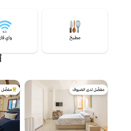
الراحة لطفلك
وهو مضيف خبير ووريث لعائلة فراتيليني،
المركز ومح
وشريكته بياتريس، المهندسة المعمارية وقائدة
والمعرض. س
مجتمع Airbnb المتطوعة، التي أشرفت أيضًا على
في الحمام أي
التصميم الداخلي.
مطبخ
واي فا
أ
مفضّل لدى الضيوف
مفضّل ل
مفضّل لدى الضيوف
من أبرز ال