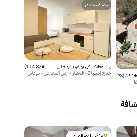
مضيف متميّز
مضيف متميّز
بيت عطلات في بورغو بانيدجالي
4.82 (11)
متوسط التقييم 4.82 من 5، 11 مراجعات
جناح إميليا 2 • المطار • أرض المعارض • دوكاتي
4.91 (33)
توسط التقييم 4.91 من 5، 33 مراجعات
ة 1
شافة
مفضّل لدى الضيوف