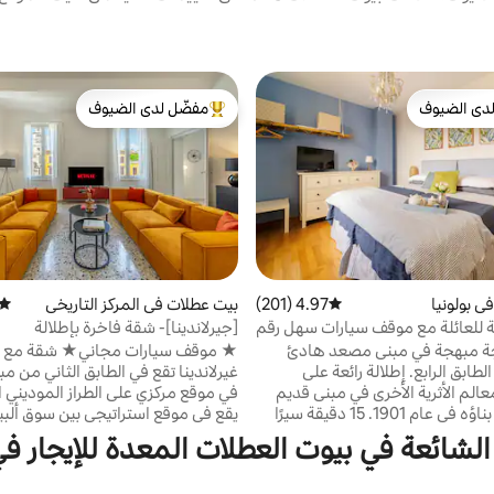
دى الضيوف
مفضّل لدى الضيوف
بيوت المفضّلة لدى الضيوف
من أبرز البيوت المفضّلة لدى الضيوف
ي بولونيا
4.97 (201)
متوسط التقييم 4.97 من 5، 201 مراجعات
بيت عطلات في المركز التاريخي
متوس
 للعائلة مع موقف سيارات سهل رقم
[جيرلاندينا]- شقة فاخرة بإطلالة
ة مبهجة في مبنى مصعد هادئ
★ موقف سيارات مجان
ابق الرابع. إطلالة رائعة على
غيرلاندينا تقع في الطابق الثاني من مب
عالم الأثرية الأخرى في مبنى قديم
في موقع مركزي على الطراز الموديني 
ومرموق تم بناؤه في عام 1901. 15 دقيقة سيرًا
يقع في موقع استراتيجي بين سوق ألبي
 من محطة القطار ؛موقف سيارات
الشهير وسا
الشائعة في بيوت العطلات المعدة للإيجار في 
عام آمن على بعد 600 متر (موقف سيارات 8
الشقة جميع وسائل الراحة اللازمة لض
أغسطس) . مطبخ صغير مجهز بالكامل. كل أنواع
فاخرة لك، سواء كنت قادمًا للترفيه أو