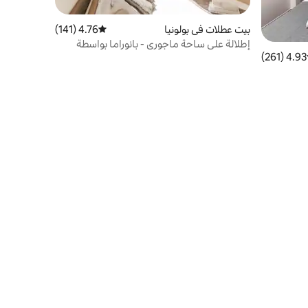
بيت عطلات في بولونيا
4.76 (141)
متوسط التقييم 4.76 من 5، 141 مراجعات
إطلالة على ساحة ماجوري - بانوراما بواسطة
4.93 (261)
ط التقييم 4.93 من 5، 261 مراجعات
إيموبو، بولونيا