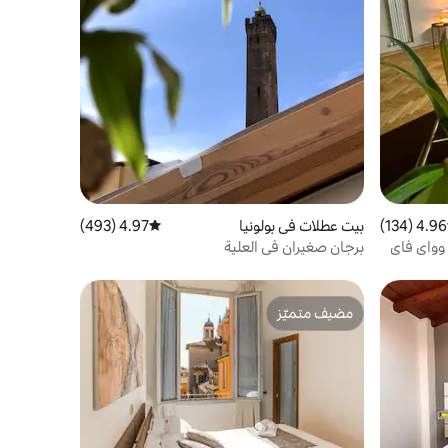
4.96 (134)
 التقييم 4.96 من 5، 134 مراجعات
بيت عطلات في بولونيا
4.97 (493)
متوسط التقييم 4.97 من 5، 493 مراجعات
وواي فاي
برجان صغيران في العلية
مضيف متميّز
مضيف متميّز