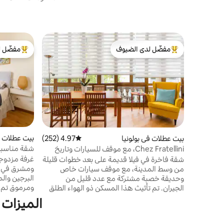
مفضّل لدى الضيوف
مفضّل ل
من أبرز البيوت المفضّلة لدى الضيوف
من أبرز ال
بيت عطلات ف
بيت عطلات في بولونيا
4.97 (252)
متوسط التقييم 4.97 من 5، 252 مراجعات
شقة مناسبة
Chez Fratellini، مع موقف للسيارات وتاريخ
3
السيرك
غرفة مزدوج
شقة فاخرة في فيلا قديمة على بعد خطوات قليلة
ومشرق في الط
من وسط المدينة، مع موقف سيارات خاص
البرجين والم
وحديقة خصبة مشتركة مع عدد قليل من
الجيران. تم تأثيث هذا المسكن ذو الهواء الطلق
على الأقدام
الذي تم تجديده مؤخرًا بذوق رفيع بالأعمال الفنية
الميزات 
والتذكارات من عائلة فراتيليني، فناني السيرك
المشهورين في القرن الماضي. يديرها كريستيان،