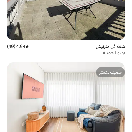
4.94 (49)
متوسط التقييم 4.94 من 5، 49 مراجعات