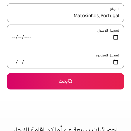
ل باستخدام السهمين لأعلى ولأسفل أو استكشف عن طريق اللمس أو السحب.
بحث
 عن أماكن إقامة للإيجار