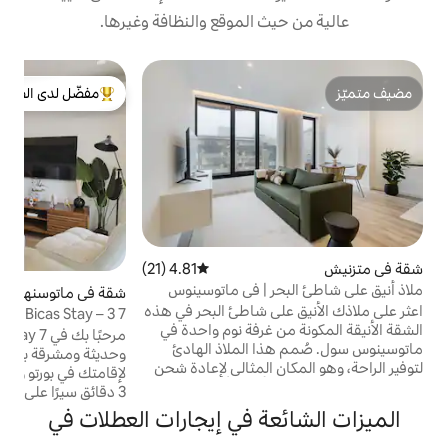
 الموقع والنظافة وغيرها.
ف
مفضّل لدى الضيوف
ب
من أبرز البيوت المفضّلة لدى الضيوف
ت
ا
م
م
ه
4.81 (21)
متوسط التقييم 4.81 من 5، 21 مراجعات
ا
 | في ماتوسينوس
شقة في ماتوسنهوس
5 (11)
متوسط التقييم 5 من 5، 1
ى شاطئ البحر في هذه
7 Bicas Stay – 3 دقائق سيرًا على الأقدام إلى
ا
غرفة نوم واحدة في
مترو الأنفاق + موقف سيارات
مرحبًا بك في 7 Bicas Stay، وهي شقة جديدة
 الملاذ الهادئ
وحديثة ومشرقة بغرفة نوم واحدة، مثالية
 المثالي لإعادة شحن
لإقامتك في بورتو ومثالية للأزواج. موقع مناسب:
أمواج أو الاستكشاف
3 دقائق سيرًا على الأقدام إلى مترو سيت بيكاس
س. يمكنك الوصول
(مباشرة إلى المطار ووسط مدينة بورتو
ة في إيجارات العطلات في
بية ومطاعم
والشاطئ)، 5 دقائق سيرًا على الأقدام إلى نورتي
 في نزهة قصيرة، مع