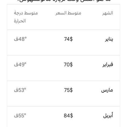
وسط السعر
متوسط درجة
الحرارة
$‏74
48°ف
$‏70
49°ف
$‏75
53°ف
$‏84
55°ف