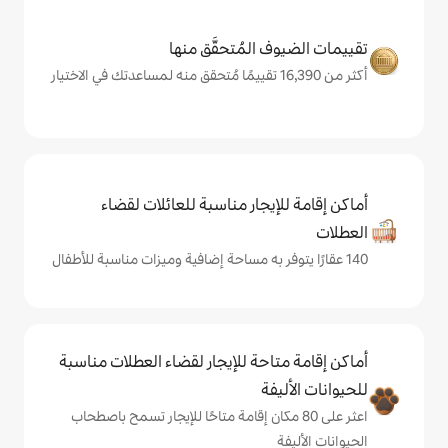
المُتحقَّق منها
يجار مناسبة للعائلات لقضاء
حة للإيجار لقضاء العطلات مناسبة
ة
ى 80 مكان إقامة متاحًا للإيجار تسمح باصطحاب