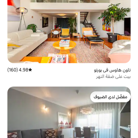
4.98 (160)
متوسط التقييم 4.98 من 5، 160 مراجعات