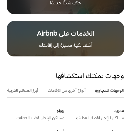
رِّب شيئًا جديدًا
على Airbnb
هة مميزة إلى إقامتك
تكشافها
ع أخرى من الإقامات
أبرز المعالم القريبة
أنشطة
بورتو
ت
مساكن للإيجار لقضاء العطلات