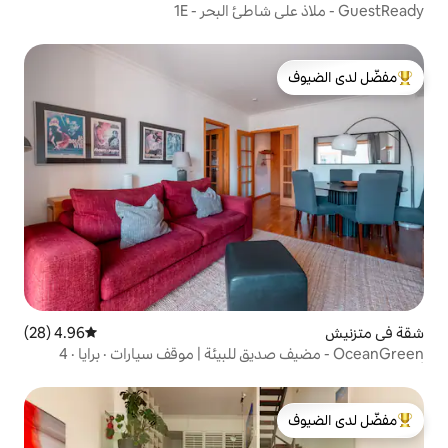
لدى الضيوف
4.96 (28)
متوسط التقييم 4.96 من 5، 28 مراجعات
OceanGreen - مضيف صديق للبيئة | موقف سيارات · برايا · 4
لدى الضيوف