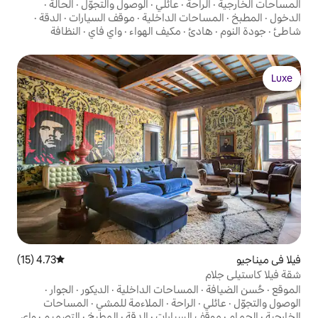
ة
·
عائلي
·
الوصول والتجوّل
·
الحالة
·
ت الداخلية
·
موقف السيارات
·
الدقة
·
·
مكيف الهواء
·
واي فاي
·
النظافة
4.73 (15)
متوسط التقييم 4.73 من 5، 15 مراجعات
مساحات الداخلية
·
الديكور
·
الجوار
·
لراحة
·
الملاءمة للمشي
·
المساحات
لسيارات
·
الدقة
·
المطبخ
·
التصميم
·
واي