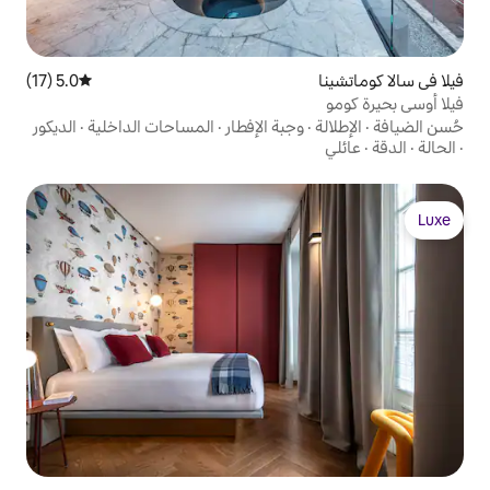
5.0 (17)
متوسط التقييم 5.0 من 5، 17 مراجعات
جبة الإفطار
·
المساحات الداخلية
·
الديكور