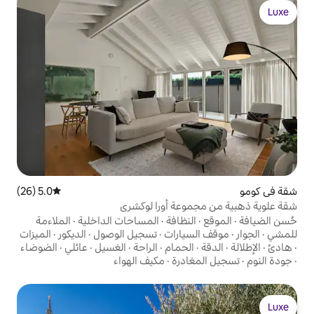
5.0 (26)
متوسط التقييم 5.0 من 5، 26 مراجعات
عة أورا لوكشري
نظافة
·
المساحات الداخلية
·
الملاءمة
يارات
·
تسجيل الوصول
·
الديكور
·
الميزات
لحمام
·
الراحة
·
الغسيل
·
عائلي
·
الضوضاء
درة
·
مكيف الهواء