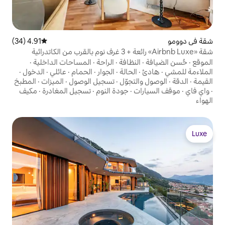
4.91 (34)
متوسط التقييم 4.91 من 5، 34 مراجعات
نظافة
·
الراحة
·
المساحات الداخلية
·
لحالة
·
الجوار
·
الحمام
·
عائلي
·
الدخول
·
تجوّل
·
تسجيل الوصول
·
الميزات
·
المطبخ
·
جودة النوم
·
تسجيل المغادرة
·
مكيف