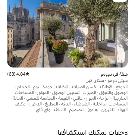
4.84 (63)
متوسط التقييم 4.84 من 5، 63 مراجعات
ضيافة
·
النظافة
·
جودة النوم
·
الحمام
·
تسجيل الوصول
·
الديكور
·
المساحات
ائلي
·
القيمة
·
الملاءمة للمشي
·
الحالة
·
ضاء
·
الدقة
·
المطبخ
·
الدخول
·
مكيف
تصميم
·
التدفئة
·
واي فاي
تكشافها