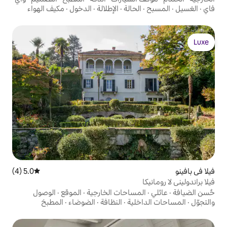
حالة
·
الإطلالة
·
الدخول
·
مكيف الهواء
5.0 (4)
متوسط التقييم 5.0 من 5، 4 مراجعات
ساحات الخارجية
·
الموقع
·
الوصول
لية
·
النظافة
·
الضوضاء
·
المطبخ