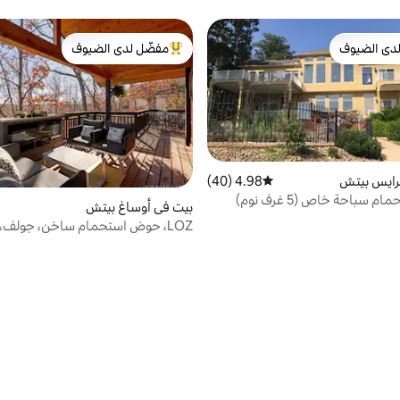
دى الضيوف
مفضّل لدى الضيوف
بيوت المفضّلة لدى الضيوف
من أبرز البيوت المفضّلة لدى الضيوف
رايس بيتش
4.98 (40)
متوسط التقييم 4.98 من 5، 40 مراجعات
م سباحة خاص (5 غرف نوم)
بيت في أوساغ بيتش
LOZ، حوض استحمام ساخن، جولف، 
Margaritaville/Redhead