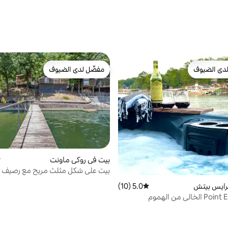
دى الضيوف
مفضّل لدى الضيوف
بيوت المفضّلة لدى الضيوف
مفضّل لدى الضيوف
بيت في روكي ماونت
م
بيت على شكل مثلث مريح مع رصيف
ووسائل راحة على البحيرة 5 مم
رايس بيتش
5.0 (10)
متوسط التقييم 5.0 من 5، 10 مراجعات