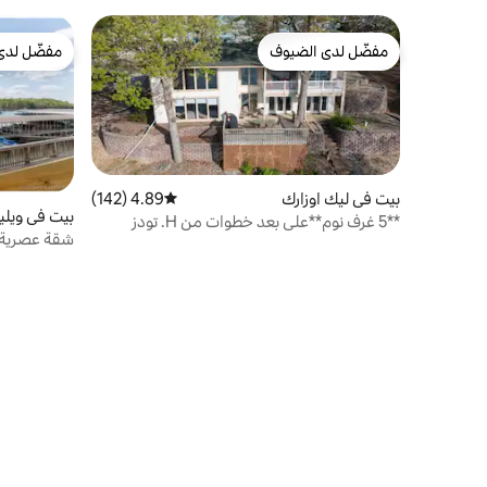
مفضّل لدى الضيوف
مفضّل لدى
مفضّل لدى الضيوف
مفضّل لدى
بيت في ليك اوزارك
4.89 (142)
متوسط التقييم 4.89 من 5، 142 مراجعات
بيت في ويلي
**5 غرف نوم**على بعد خطوات من H. تودز
شقة عصرية 
وشادي جاتور!
بيند