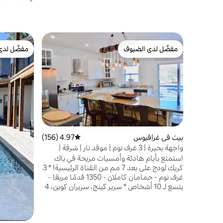
مفضّل لدى الضيوف
مفضّل لدى
مفضّل لدى الضيوف
مفضّل لدى
بيت في غرافيوس
4.97 (156)
متوسط التقييم 4.97 من 5، 156 مراجعات
واجهة بحيرة | 3 غرف نوم | موقد نار | شرفة |
قوارب الكاياك | ألعاب
استمتع بأيام هادئة وأمسيات مريحة في باك
كريك لودج على بعد 7 مم من القناة الرئيسية! * 3
غرف نوم - حمامان كاملان - 1350 قدمًا مربعًا -
يتسع لـ 10 أشخاص * سرير كينج، سريران كوين، 4
أسرّة مفردة * حفرة نار خرسانية * مفهوم مفتوح،
أجهزة جديدة * شرفة مع مقاعد * فناء مع ألعاب
* شرفة على ضفة البحيرة مع قوارب الكاياك،