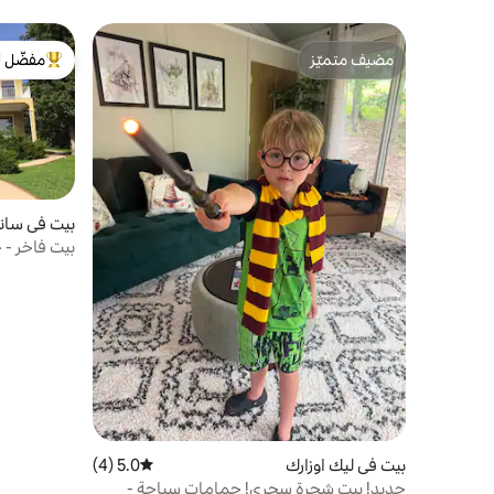
مضيف متميّز
مفضّل ل
مضيف متميّز
من أبرز ال
بيت في سان
بيت فاخر - حما
بيت في ليك اوزارك
5.0 (4)
متوسط التقييم 5.0 من 5، 4 مراجعات
جديد! بيت شجرة سحري! حمامات سباحة -