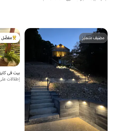
بيكلبول - رصيف وأكثر من ذلك
مضيف متميّز
مفضّل ل
مضيف متميّز
من أبرز ال
بيت في كايزر
إطلالات على
أركيد، بار