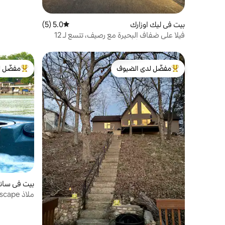
بيت في ليك اوزارك
5.0 (5)
متوسط التقييم 5.0 من 5، 5 مراجعات
فيلا على ضفاف البحيرة مع رصيف، تتسع لـ 12
شخصًا - عروض أغسطس
مفضّل لدى الضيوف
مفضّل ل
من أبرز البيوت المفضّلة لدى الضيوف
من أبرز ال
بيت في سان
ملاذ Point Escape الخالي من الهموم