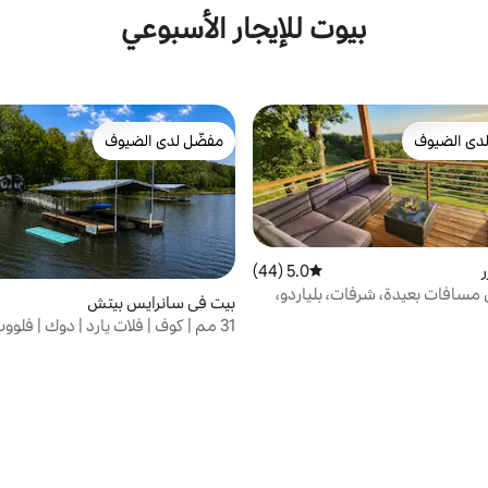
بيوت للإيجار الأسبوعي
دى الضيوف
مفضّل لدى الضيوف
بيوت المفضّلة لدى الضيوف
مفضّل لدى الضيوف
5.0 (44)
متوسط التقييم 5.0 من 5، 44 مراجعات
 مسافات بعيدة، شرفات، بلياردو،
بيت في سانرايس بيتش
31 مم | كوف | فلات يارد | دوك | فلوو
SUP