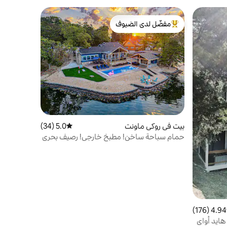
مفضّل لدى الضيوف
من أبرز البيوت المفضّلة لدى الضيوف
بيت في روكي ماونت
5.0 (34)
متوسط التقييم 5.0 من 5، 34 مراجعات
حمام سباحة ساخن! مطبخ خارجي! رصيف بحري
خاص مع رصيف!
4.94 (176)
 التقييم 4.94 من 5، 176 مراجعات
هايد أواي