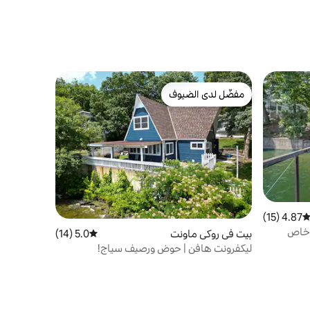
مفضّل لدى الضيوف
مفضّل لدى الضيوف
4.87 (15)
توسط التقييم 4.87 من 5، 15 مراجعات
 خاص
بيت في روكي ماونت
5.0 (14)
متوسط التقييم 5.0 من 5، 14 مراجعات
ليكفرونت هافن | حوض ورصيف سياج!