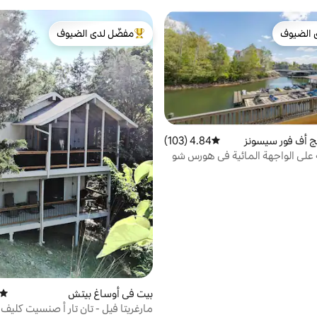
 الضيوف
مفضّل لدى الضيوف
 الضيوف
من أبرز البيوت المفضّلة لدى الضيوف
ج أف فور سيسونز
4.84 (103)
متوسط التقييم 4.84 من 5، 103 مراجعات
على الواجهة المائية في هورس شو
بيت في أوساغ بيتش
متوسط
مارغريتا فيل - تان تار أ صنسيت كليف 