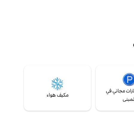
سباحة للمستأجرين للاستخدام ووسائل الراحة
يف وصيد
في مارجاريتافيل بسعر. سهولة الوصول إلى
خنا الذواقة
منتجع مارجاريتافيل والمطاعم وما إلى ذلك.
اب وأسطح
ركوب السيارات القريب إلى مصنعارة أوزارك، ريد
متعددة للاستمتاع بالمنظر! يقع على مسافة 7
هيدز، شورتي بانتس، لاند شارك، الجولف والمزيد!
 إلى
لمظللة. مع مساحة للنوم
ك وأصدقائك، تعال واسترخ
رات مجاني في
مكيف هواء
لمبنى