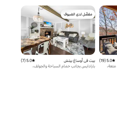
مفضّل لدى الضيوف
مفضّل لدى الضيوف
5.0 (19)
متوسط التقييم 5.0 من 5، 19 مراجعات
بيت في أوساغ بيتش
5.0 (7)
متوسط التقييم 5.0 من 5، 7 مراجعات
متعة،
بارادايس بجانب حمام السباحة والجولف،
مارغريتا فيل/تان-تار-أ