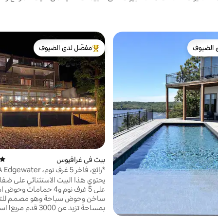
 الضيوف
مفضّل لدى الضيوف
 الضيوف
من أبرز البيوت المفضّلة لدى الضيوف
بيت في غرافيوس
متوسط
Escape مع حوض استحمام ساخن!
يحتوي هذا البيت الاستثنائي على ضفا
على 5 غرف نوم و4 حمامات وح
ساخن وحوض سباحة وهو مصمم للتر
بمساحة تزيد 
بالسباحة في الخليج الهادئ واستفد 