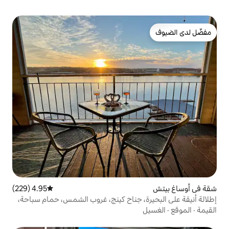
4.95 (229)
متوسط التقييم 4.95 من 5، 229 مراجعات
، جناح كينج، غروب الشمس، حمام سباحة،