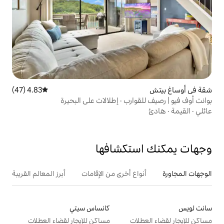
4.83 (47)
متوسط التقييم 4.83 من 5، 47 مراجعات
رب · إطلالات على البحيرة
تكشافها
ع أخرى من الإقامات
أبرز المعالم القريبة
كانساس سيتي
ت
مساكن للإيجار لقضاء العطلات