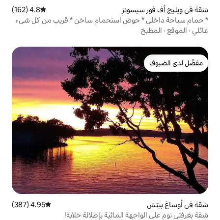
ونز
4.8 (162)
متوسط التقييم 4.8 من 5، 162 مراجعات
حوض استحمام ساخن * قريب من كل شيء
4.95 (387)
متوسط التقييم 4.95 من 5، 387 مراجعات
 المائية بإطلالة خلابة!