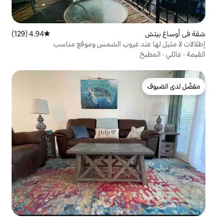
4.94 (129)
متوسط التقييم 4.94 من 5، 129 مراجعات
 غروب الشمس وموقع مناسب