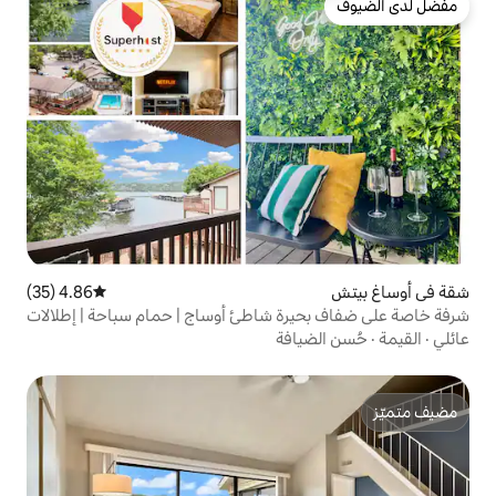
4.86 (35)
متوسط التقييم 4.86 من 5، 35 مراجعات
ة شاطئ أوساج | حمام سباحة | إطلالات
افة