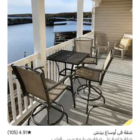
4.91 (105)
متوسط التقييم 4.91 من 5، 105 مراجعات
 مع مرسى قوارب