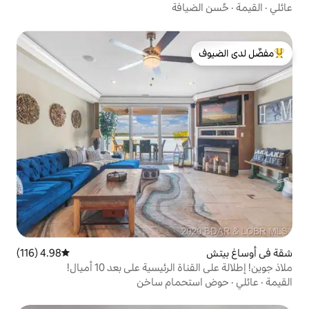
افة
لدى الضيوف
4.98 (116)
متوسط التقييم 4.98 من 5، 116 مراجعات
رئيسية على بعد 10 أميال!
مام ساخن