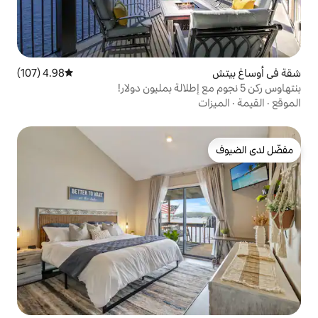
4.98 (107)
متوسط التقييم 4.98 من 5، 107 مراجعات