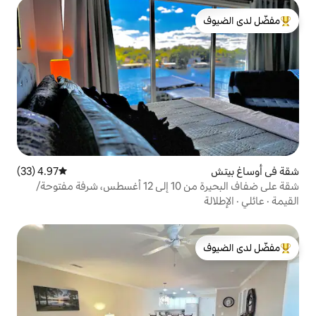
لدى الضيوف
4.97 (33)
متوسط التقييم 4.97 من 5، 33 مراجعات
شقة على ضفاف البحيرة من 10 إلى 12 أغسطس، شرفة مفتوحة/
لدى الضيوف