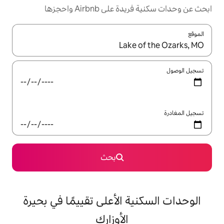
Airbnb واحجزها
ل باستخدام السهمين لأعلى ولأسفل أو استكشف عن طريق اللمس أو السحب.
بحث
 الأعلى تقييمًا في بحيرة
الأوزارك