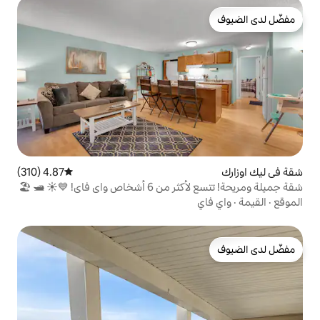
4.87 (310)
متوسط التقييم 4.87 من 5، 310 مراجعات
شقة جميلة ومريحة! تتسع لأكثر من 6 أشخاص واي فاي! 💙☀️ 🛥️ 🏖️