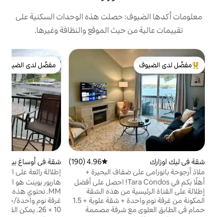
ف: حصلت هذه الوحدات السكنية على
 حيث الموقع والنظافة وغيرها.
ش
مفضّل لدى الضيوف
ب
لدى الضيوف
مفضّل لدى الضيوف
ا
ا
ا
ج
ع
ب
و
ت
4.96 (190)
متوسط التقييم 4.96 من 5، 190 مراجعات
شقة في أوساغ بيتش
4.77 (122)
متوسط التقييم 4.77 من 5، 122 مراجعات
و
 ضفاف البحيرة +
إطلالة رائعة على المياه مع إمكانية الوصول إلى
خ
حوض السفن
ا
أهلًا بكم في Tara Condos! احصل على أفضل
هاربور بوينت هو المكان المناسب لك في 21
ة من هذه الشقة
MM. تحتوي هذه الوحدة الرائعة المكونة من
المكونة من غرفة نوم واحدة + شقة علوية + 1.5
غرفة نوم واحدة/حمام واحد على حوض بحجم
مع شرفة مصممة
10 × 26. يمكن القول إنه أفضل سعر في