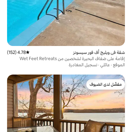
ونز
4.78 (152)
متوسط التقييم 4.78 من 5، 152 مراجعات
Wet Feet Retreats
غادرة