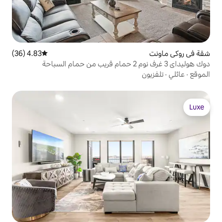
4.83 (36)
متوسط التقييم 4.83 من 5، 36 مراجعات