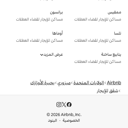
برانسون
ت
مساكن للإيجار لقضاء العطلات
أوماها
ت
مساكن للإيجار لقضاء العطلات
عرض المزيد
ت
دة
ميزوري
بحيرة الأوزارك
© 2026 Airbnb, I
خصوصية
البنود