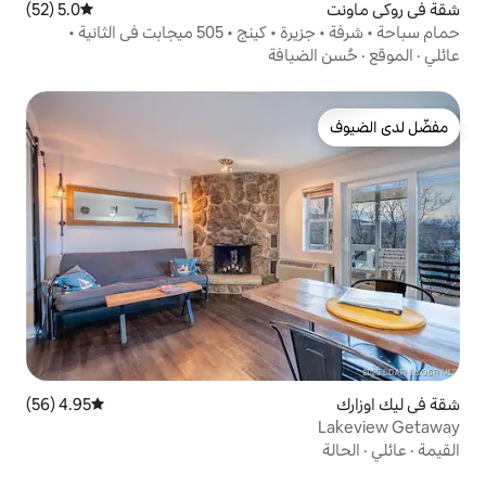
5.0 (52)
متوسط التقييم 5.0 من 5، 52 مراجعات
حمام سباحة • شرفة • جزيرة • كينج • 505 ميجابت في الثانية •
افة
4.95 (56)
متوسط التقييم 4.95 من 5، 56 مراجعات