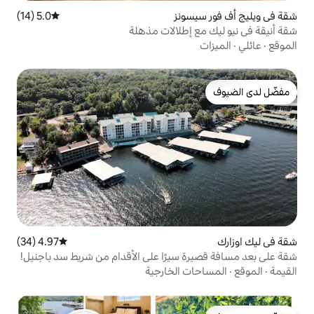
ونز
5.0 (14)
متوسط التقييم 5.0 من 5، 14 مراجعات
إطلالات مذهلة
4.97 (34)
متوسط التقييم 4.97 من 5، 34 مراجعات
سيرًا على الأقدام من شريط سد باجنيل!
 الخارجية