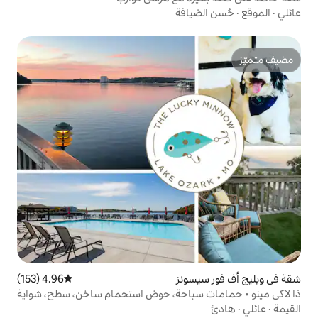
افة
ونز
4.96 (153)
متوسط التقييم 4.96 من 5، 153 مراجعات
سباحة، حوض استحمام ساخن، سطح، شواية