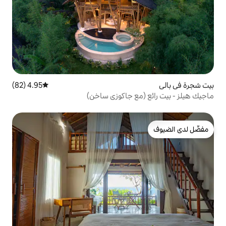
4.95 (82)
متوسط التقييم 4.95 من 5، 82 مراجعات
مع جاكوزي ساخن)