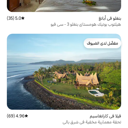
5.0 (35)
متوسط التقييم 5.0 من 5، 35 مراجعات
سي فيو
4.96 (69)
متوسط التقييم 4.96 من 5، 69 مراجعات
رق بالي