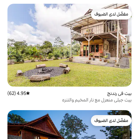
4.95 (62)
متوسط التقييم 4.95 من 5، 62 مراجعات
خيم والتنزه