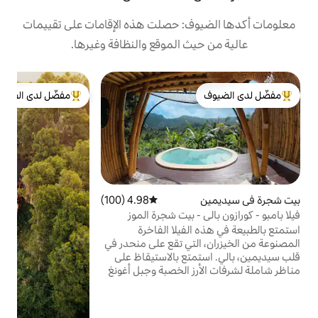
: حصلت هذه الإقامات على تقييمات
 الموقع والنظافة وغيرها.
ف
مفضّل لدى الضيوف
ف
لدى الضيوف
من أبرز البيوت المفضّلة لدى الضيوف
ت
م
ت
و
ا
ا
ش
4.98 (100)
متوسط التقييم 4.98 من 5، 100 مراجعات
ا
 بيت شجرة الموز
ع
فيلا الفاخرة
ا
تي تقع على منحدر في
ا
ع بالاستيقاظ على
 الخصبة وجبل أغونغ
ل ذلك على بعد
أقدام من المقاهي
ل الراحة المحلية. استرخ في حمام