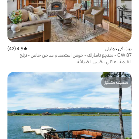
4.9 (42)
متوسط التقييم 4.9 من 5، 42 مراجعات
راك - حوض استحمام ساخن خاص - تزلج
افة