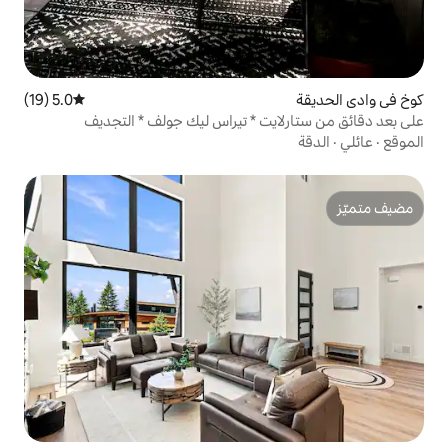
5.0 (19)
متوسط التقييم 5.0 من 5، 19 مراجعات
ت * تيراس ليك جولف * التجديف