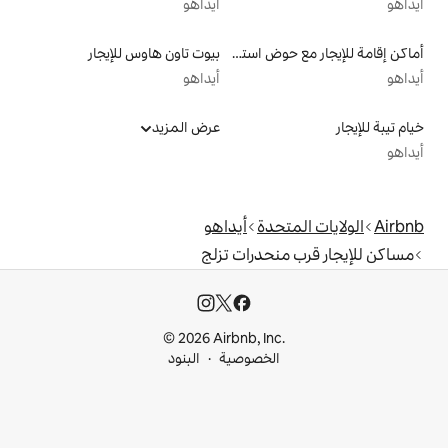
أيداهو
أماكن إقامة للإيجار مع حوض استحمام ساخن
بيوت تاون هاوس للإيجار
أيداهو
عرض المزيد
دة
أيداهو
حدرات تزلج
© 2026 Airbnb, I
خصوصية
البنود