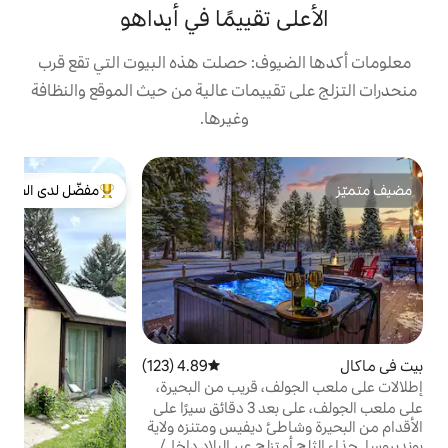
تقييمًا في أيداهو
ف: حصلت هذه البيوت التي تقع قرب
ييمات عالية من حيث الموقع والنظافة
وغيرها.
ب
مفضّل لدى الضيوف
س
من أبرز البيوت المفضّلة لدى الضيوف
ل
خ
ط
ع
ل
4.89 (123)
متوسط التقييم 4.89 من 5، 123 مراجعات
س
 قريب من البحيرة،
ا
على ملعب الجولف، على بعد 3 دقائق سيرًا على
ت
 ديفيس ومتنزه ولاية
ف
ج أو تزلج عبر البلاد داخل/