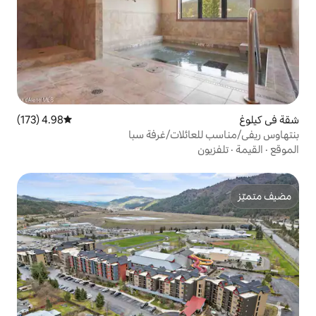
4.98 (173)
متوسط التقييم 4.98 من 5، 173 مراجعات
ئلات/غرفة سبا