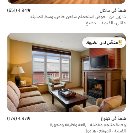
4.94 (651)
متوسط التقييم 4.94 من 5، 651 مراجعات
م ساخن خاص، وسط المدينة
لدى الضيوف
4.97 (179)
متوسط التقييم 4.97 من 5، 179 مراجعات
ة ونظيفة ومجهزة