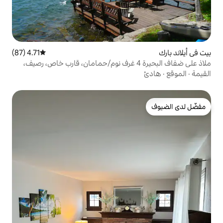
4.71 (87)
متوسط التقييم 4.71 من 5، 87 مراجعات
لاذ على ضفاف البحيرة 4 غرف نوم/حمامان، قارب خاص، رصيف،