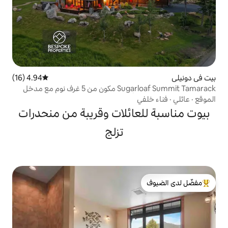
4.94 (16)
متوسط التقييم 4.94 من 5، 16 مراجعات
Sugarloaf Summit Tamarack مكون من 5 غرف نوم مع مدخل
لأليفة
ائلات وقريبة من منحدرات
تزلج
لدى الضيوف