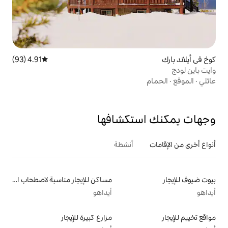
4.91 (93)
متوسط التقييم 4.91 من 5، 93 مراجعات
تكشافها
أنشطة
مساكن للإيجار مناسبة لاصطحاب الحيوانات الأليفة
أيداهو
مزارع كبيرة للإيجار