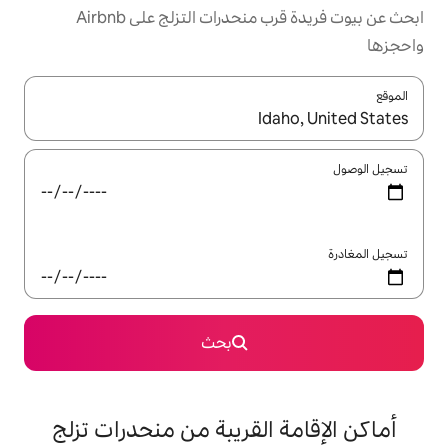
ابحث عن بيوت فريدة قرب منحدرات التزلج على Airbnb
ل باستخدام السهمين لأعلى ولأسفل أو استكشف عن طريق اللمس أو السحب.
بحث
القريبة من منحدرات تزلج