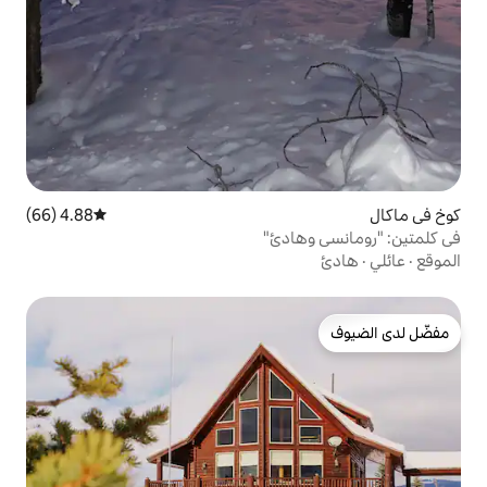
4.88 (66)
متوسط التقييم 4.88 من 5، 66 مراجعات