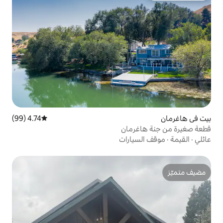
4.74 (99)
متوسط التقييم 4.74 من 5، 99 مراجعات
رمان
ارات