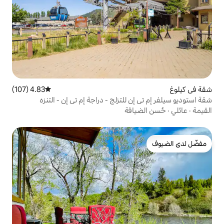
4.83 (107)
متوسط التقييم 4.83 من 5، 107 مراجعات
 للتزلج - دراجة إم تي إن - التنزه
افة