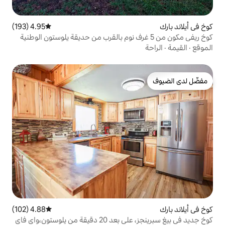
4.95 (193)
متوسط التقييم 4.95 من 5، 193 مراجعات
4.88 (102)
متوسط التقييم 4.88 من 5، 102 مراجعات
 يلوستون،واي فاي