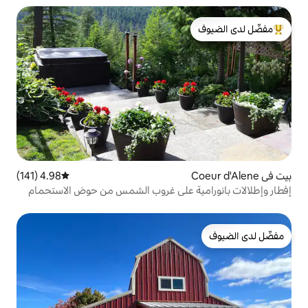
لدى الضيوف
4.98 (141)
متوسط التقييم 4.98 من 5، 141 مراجعات
ة على غروب الشمس من حوض الاستحمام