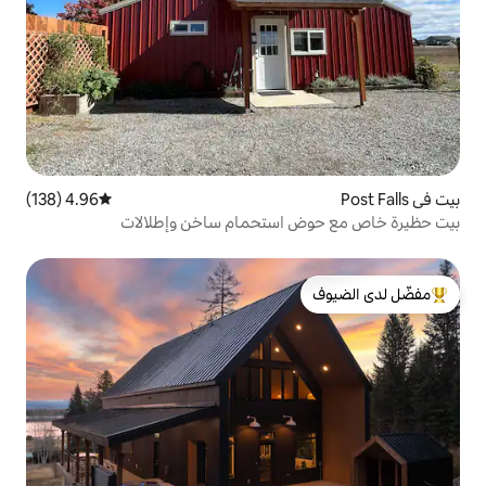
4.96 (138)
متوسط التقييم 4.96 من 5، 138 مراجعات
استحمام ساخن وإطلالات
لدى الضيوف