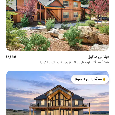
5 (3)
متوسط التقييم 5 من 5، 3 مراجعات
وورلد مارك ماكول!
لدى الضيوف