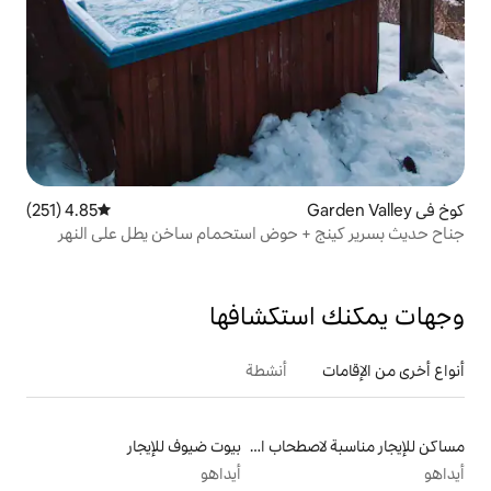
4.85 (251)
متوسط التقييم 4.85 من 5، 251 مراجعات
 حوض استحمام ساخن يطل على النهر
تكشافها
أنشطة
مساكن للإيجار مناسبة لاصطحاب الحيوانات الأليفة
بيوت ضيوف للإيجار
أيداهو