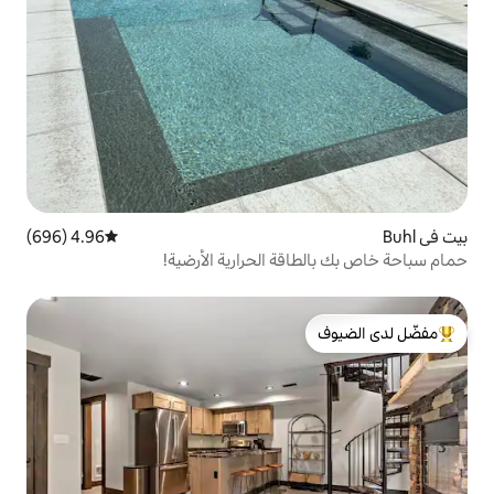
4.96 (696)
متوسط التقييم 4.96 من 5، 696 مراجعات
ة الحرارية الأرضية!
لدى الضيوف