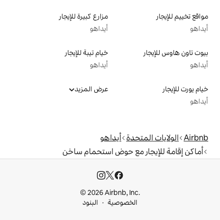
مزارع كبيرة للإيجار
أيداهو
خيام تيبة للإيجار
أيداهو
عرض المزيد
دة
أيداهو
مع حوض استحمام ساخن
© 2026 Airbnb, I
خصوصية
البنود