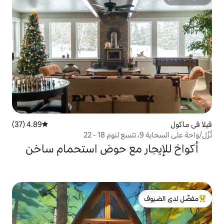
4.89 (37)
متوسط التقييم 4.89 من 5، 37 مراجعات
ر مع حوض استحمام ساخن
لدى الضيوف