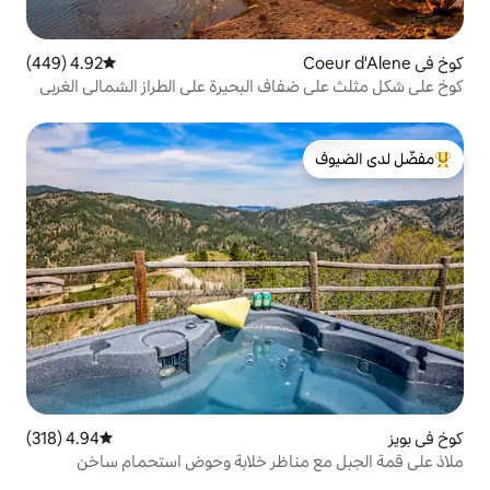
4.92 (449)
متوسط التقييم 4.92 من 5، 449 مراجعات
ف البحيرة على الطراز الشمالي الغربي
ورصيف
لدى الضيوف
4.94 (318)
متوسط التقييم 4.94 من 5، 318 مراجعات
مناظر خلابة وحوض استحمام ساخن