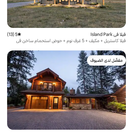
5 (13)
متوسط التقييم 5 من 5، 13 مراجعات
يلا كاستريل + مكيف + 5 غرف نوم + حوض استحمام ساخن في