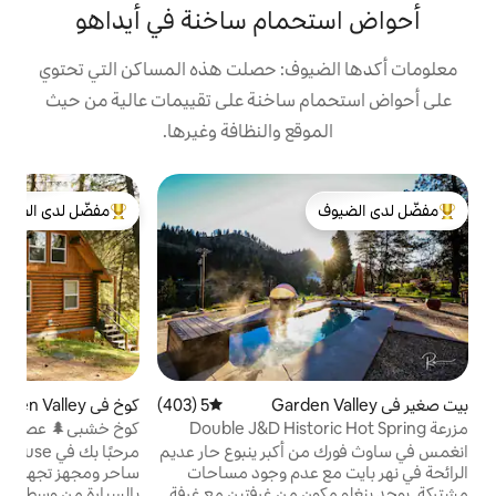
ام ساخنة في أيداهو
ف: حصلت هذه المساكن التي تحتوي
ساخنة على تقييمات عالية من حيث
ع والنظافة وغيرها.
بي
مفضّل لدى الضيوف
لدى الضيوف
من أبرز البيوت المفضّلة لدى الضيوف
س
م
و
ا
ف
ت
ب
5 (403)
متوسط التقييم 5 من 5، 403 مراجعات
كوخ في Garden Valley
4.97 (344)
متوسط التقييم 4.97 من 5، 344 مراجعات
و
Double J&D Histo
كوخ خشبي🌲 عصري ورومانسي يضم سريرين
م
في الغابة 🪵
كبر ينبوع حار عديم
مرحبًا بك في Hüppa House، وهو كوخ خشبي
للا
عدم وجود مساحات
ساحر ومجهز تجهيزًا جيدًا. على بعد ساعة واحدة
 من غرفتين مع غرفة
بالسيارة من وسط مدينة بويزي إلى هذه الواحة