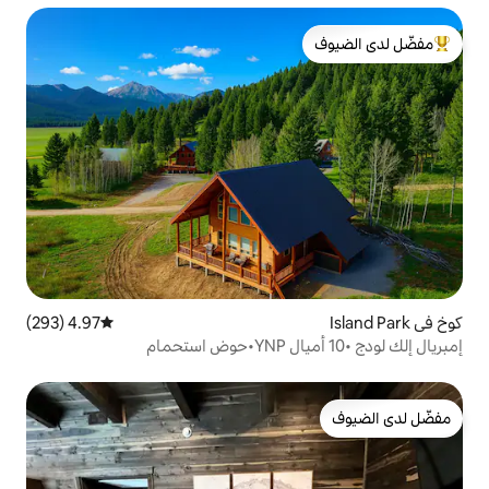
لدى الضيوف
4.97 (293)
متوسط التقييم 4.97 من 5، 293 مراجعات
إمبريال إلك لودج •10 أميال YNP•حوض استحمام