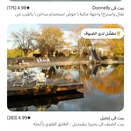
4.98 (175)
متوسط التقييم 4.98 من 5، 175 مراجعات
ة \ حوض استحمام ساخن \ بالقرب من
لدى الضيوف
4.99 (283)
متوسط التقييم 4.99 من 5، 283 مراجعات
يل - الطابق العلوي بأكمله