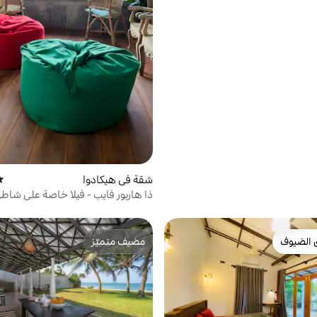
شقة في هيكادوا
مت
ذا هاربور فايب - فيلا خاصة على شاط
 الضيوف
مضيف متميّز
 الضيوف
مضيف متميّز