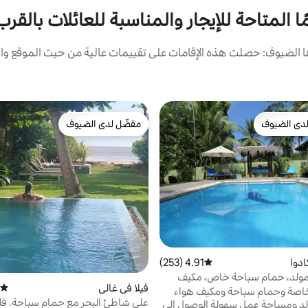
 المتاحة للإيجار والمناسبة للعائلات بالقرب من ش
الضيوف: حصلت هذه الإقامات على تقييمات عالية من حيث الموقع وال
دى الضيوف
مفضّل لدى الضيوف
بيوت المفضّلة لدى الضيوف
مفضّل لدى الضيوف
دوا
4.91 (253)
متوسط التقييم 4.91 من 5، 253 مراجعات
 مولد، حمام سباحة خاص، مكيف
فيلا في غالي
متوسط
اي
 خاصة وحمام سباحة ومكيف هواء
على شاطئ البحر مع حمام سباحة. ف
لد ومساحة عمل سهولة الوصول إلى