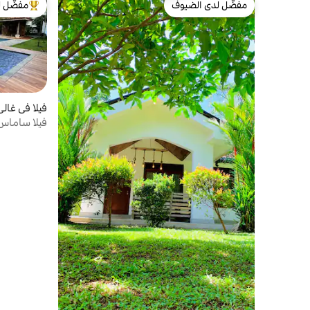
مفضّل لدى الضيوف
مفضّل ل
مفضّل لدى الضيوف
من أبرز ال
فيلا في غالي
فيلا ساماس ل
واوناواتونا