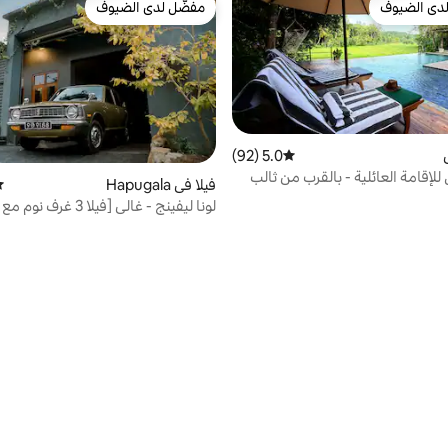
دى الضيوف
مفضّل لدى الضيوف
بيوت المفضّلة لدى الضيوف
مفضّل لدى الضيوف
5.0 (92)
متوسط التقييم 5.0 من 5، 92 مراجعات
لإقامة العائلية - بالقرب من ثالب
فيلا في Hapugala
مت
لونا ليفينج - غالي [فيلا 3 غر
سباحة]