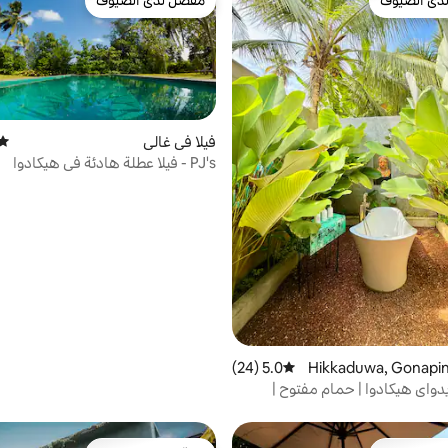
دى الضيوف
مفضّل لدى الضيوف
بيوت المفضّلة لدى الضيوف
مفضّل لدى الضيوف
فيلا في غالي
متوس
PJ's - فيلا عطلة هادئة في هيكادوا
 في Hikkaduwa, Gonapinuw
5.0 (24)
متوسط التقييم 5.0 من 5، 24 مراجعات
يدواي هيكادوا | حمام مفتوح |