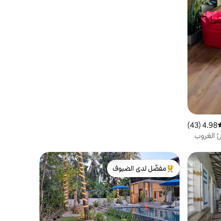
4.98 (43)
وسط التقييم 4.98 من 5، 43 مراجعات
ئ الغروب
مفضّل لدى الضيوف
من أبرز البيوت المفضّلة لدى الضيوف