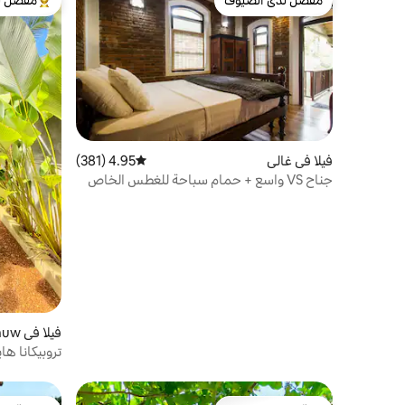
مفضّل لدى الضيوف
مفضّل ل
مفضّل لدى الضيوف
من أبرز ال
فيلا في غالي
4.95 (381)
متوسط التقييم 4.95 من 5، 381 مراجعات
جناح VS واسع + حمام سباحة للغطس الخاص
فيلا
ala
تروبيكانا ها
سريران