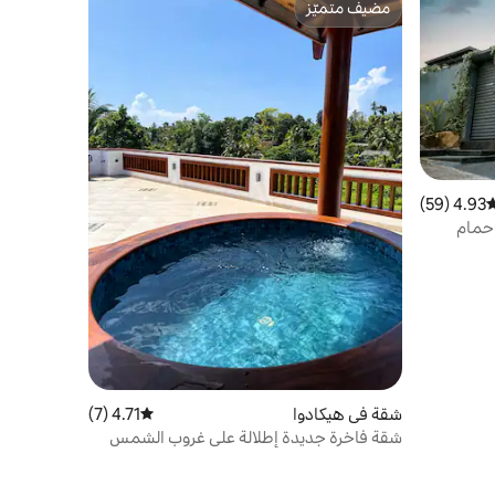
مضيف متميّز
مضيف متميّز
4.93 (59)
وسط التقييم 4.93 من 5، 59 مراجعات
ف نوم مع حمام
شقة في هيكادوا
4.71 (7)
متوسط التقييم 4.71 من 5، 7 مراجعات
شقة فاخرة جديدة إطلالة على غروب الشمس
مع جاكوزي