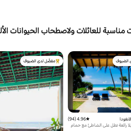
 مناسبة للعائلات ولاصطحاب الحيوانات الأل
 الضيوف
مفضّل لدى الضيوف
 الضيوف
من أبرز البيوت المفضّلة لدى الضيوف
انغودا
4.96 (94)
متوسط التقييم 4.96 من 5، 94 مراجعات
فيلا رائعة تطل على الشاطئ مع حمام