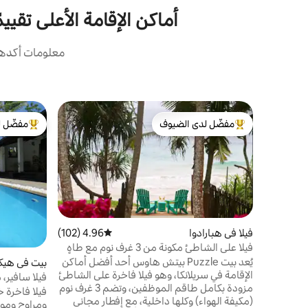
أماكن الإقامة الأعلى تقييمًا
معلومات أكدها 
مفضّل لدى الضيوف
مفضّل ل
من أبرز البيوت المفضّلة لدى الضيوف
من أبرز ال
فيلا في هبارادوا
4.96 (102)
متوسط التقييم 4.96 من 5، 102 مراجعات
فيلا على الشاطئ مكونة من 3 غرف نوم مع طاهٍ
وموظفين
يُعد بيت Puzzle بيتش هاوس أحد أفضل أماكن
بيت في هيكا
الإقامة في سريلانكا، وهو فيلا فاخرة على الشاطئ
فيلا سافير،
مزودة بكامل طاقم الموظفين، وتضم 3 غرف نوم
هواء، واي ف
فيلا فاخرة
(مكيفة الهواء) وكلها داخلية، مع إفطار مجاني
ومراوح ومو