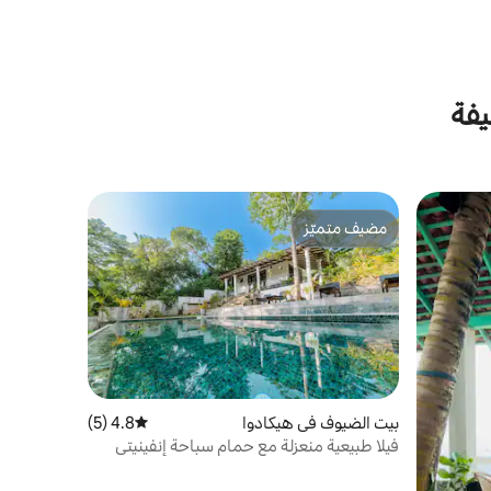
يفة
مضيف متميّز
مضيف متميّز
بيت الضيوف في هيكادوا
4.8 (5)
متوسط التقييم 4.8 من 5، 5 مراجعات
فيلا طبيعية منعزلة مع حمام سباحة إنفينيتي