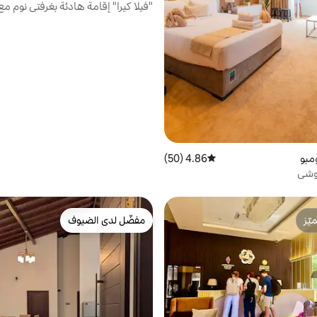
"فيلا كيرا" إقامة هادئة بغرفتي نوم م
سباحة خاص
مبو
4.86 (50)
متوسط التقييم 4.86 من 5، 50 مراجعات
روشي
ّز
مفضّل لدى الضيوف
ّز
مفضّل لدى الضيوف