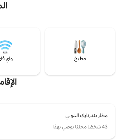
الم
والاستجمام بعد رحلة طيران طويلة أو قبلها. وهي
مناسبة للأزواج أو الأصدقاء أو المسافرين
بمفردهم أو حتى العائلات الصغيرة. استمتع
بمكان إقامة مريح وواسع بالقرب من الشواطئ
والمطاعم ومسارات السفر الرئيسية في سريلانكا.
يمكن ترتيب تسجيل الوصول في وقت متأخر من
الليل مع خدمة نقل خاصة من المطار
مطبخ
واي فا
الإقا
مطار بندرنايك الدولي
43 شخصًا محليًا يوصي بهذا