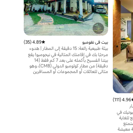
المميزين. 
والمساحات 
الخاصة بينم
مساء، وهي
بالقرب من 
بيت في نغومبو
4.89 (35)
متوسط التقييم 4.89 من 5، 35 مراجعات
السياحية ال
عناء من شر
بيئة طبيعية رائعة: 15 دقيقة إلى المطار | هدوء
الاستوائي!
وسكون
مرحبًا بك في إقامتك المثالية في نيجومبو! يقع
بيتنا الفسيح بأكمله على بعد 7 كم فقط (14
دقيقة) من مطار كولومبو الدولي (CMB)، وهو
مثالي للعائلات أو المجموعات أو المسافرين
الذين يحتاجون إلى توقف مريح قبل الرحلة أو
بعدها. حافظ على البساطة في هذا المكان
الهادئ والمتمركز. لماذا تختارنا: خاص بنسبة
100%: ستحصل على المنزل بأكمله المكون من 3
غرف نوم وحمامين لنفسك. . الانتقال من المطار
4.96 (111)
سط التقييم 4.96 من 5، 111 مراجعات
والقيادة: نقدم خدمات الاستقبال/التوصيل من
المطار على مدار الساعة طوال أيام الأسبوع
بوتيك في
وموقف سيارات خاص آمن
 للغاية
دقيقة فقط من المطار. استمتع
ة معيشة