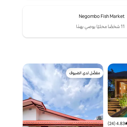
Negombo Fish Market
11 شخصًا محليًا يوصي بهذا
مفضّل لدى الضيوف
مفضّل لدى الضيوف
4.83 (24)
وسط التقييم 4.83 من 5، 24 مراجعات