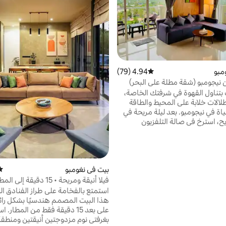
مبو
4.94 (79)
متوسط التقييم 4.94 من 5، 79 مراجعات
نيجومبو (شقة مطلة على البحر)
بتناول القهوة في شرفتك الخاصة،
لالات خلابة على المحيط والطاقة
ياة في نيجومبو. بعد ليلة مريحة في
ح، استرخ في صالة التلفزيون
خدمة الواي فاي المجانية وتكييف
ن على مدار الساعة طوال أيام
ير كل ما تحتاجه لإقامة خالية من
ك السباحة في حمام السباحة
 السطح، أو تناول الطعام في
بيت في نغومبو
متو
وجود في الموقع، أو استكشاف
فيلا أنيقة ومريحة • 15 دقيقة إلى المطار
يبة وأماكن المأكولات البحرية. تمزج
استمتع بالفخامة على طراز الفنادق ال
ثالي بين الاسترخة والراحة لإقامة لا
هذا البيت المصمم هندسيًا بشكل رائع
جومبو.
على بعد 15 
بغرفتي نوم مزدوجتين أنيقتين ومنطق