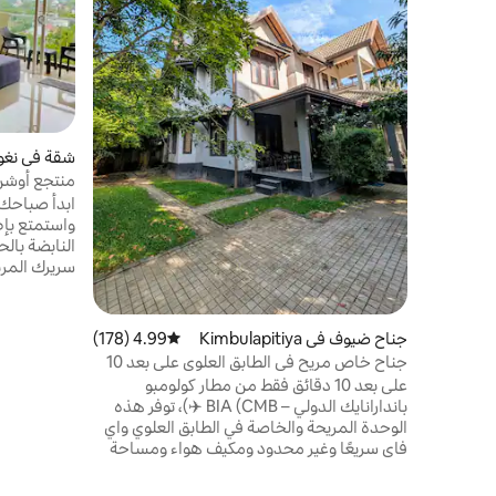
شقة في نغو
منتجع أوشن 
ابدأ صباحك 
واستمتع بإط
النابضة بالح
سريرك المري
المريحة مع 
الهواء والأم
الأسبوع لتوف
جناح ضيوف في Kimbulapitiya
4.99 (178)
متوسط التقييم 4.99 من 5، 178 مراجعات
القلق. يمكن
Negombo
جناح خاص مريح في الطابق العلوي على بعد 10
الموجود على
دقائق من المطار وشرفة
على بعد 10 دقائق فقط من مطار كولومبو
المطعم الم
باندارانايك الدولي – BIA (CMB ✈️)، توفر هذه
المقاهي القر
الوحدة المريحة والخاصة في الطابق العلوي واي
شقتنا بشكل م
فاي سريعًا وغير محدود ومكيف هواء ومساحة
تُنسى في ني
معيشة مشرقة جيدة التهوية وشرفة خاصة
وحديقة خضراء مورقة. مثالية للاسترخاء