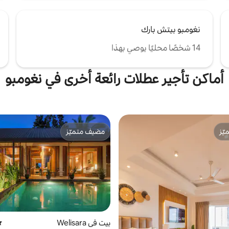
نغومبو بيتش بارك
14 شخصًا محليًا يوصي بهذا
أماكن تأجير عطلات رائعة أخرى في نغومبو
ّز
مضيف متميّز
ّز
مضيف متميّز
بيت في Welisara
مت