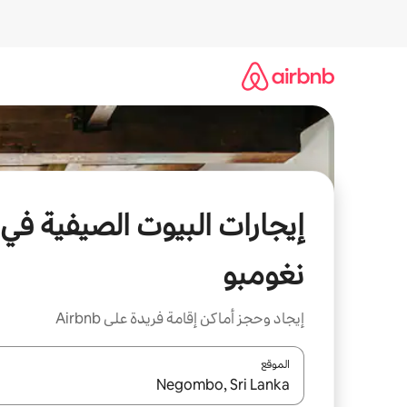
خطى
لى
لمحتوى
إيجارات البيوت الصيفية في
نغومبو
إيجاد وحجز أماكن إقامة فريدة على Airbnb
الموقع
عند توفر النتائج، انتقل باستخدام السهمين لأعلى ولأسف