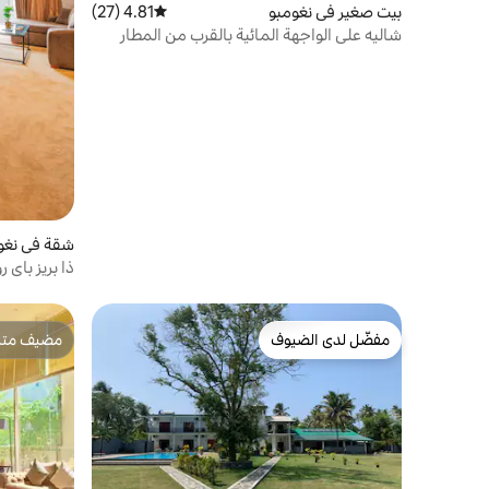
بيت صغير في نغومبو
4.81 (27)
متوسط التقييم 4.81 من 5، 27 مراجعات
شاليه على الواجهة المائية بالقرب من المطار
شقة في نغو
ذا بريز باي 
مفضّل لدى الضيوف
مضيف متمي
مفضّل لدى الضيوف
مضيف متمي