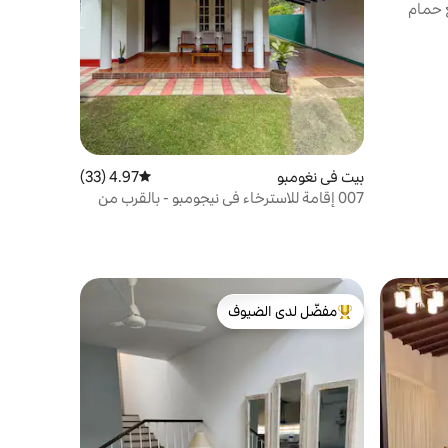
ع حمام
بيت في نغومبو
4.97 (33)
متوسط التقييم 4.97 من 5، 33 مراجعات
007 إقامة للاسترخاء في نيجومبو - بالقرب من
المطار
مفضّل لدى الضيوف
من أبرز البيوت المفضّلة لدى الضيوف