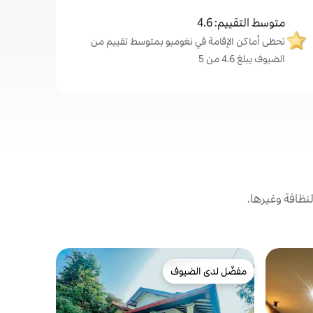
متوسط التقييم: 4.6
تحظى أماكن الإقامة في نغومبو بمتوسط تقييم من
الضيوف يبلغ 4.6 من 5
نظافة وغيرها.
شقة في نغو
مفضّل لدى الضيوف
مفضّل لد
غروب الشمس الا
مفضّل لدى الضيوف
مفضّل لد
شقة استودي