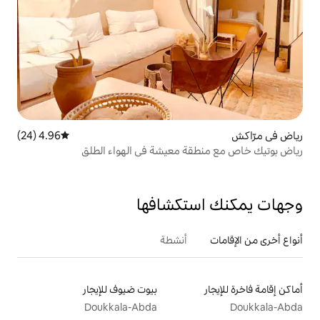
4.96 (24)
متوسط التقييم 4.96 من 5، 24 مراجعات
 معيشة في الهواء الطلق
تكشافها
أنشطة
بيوت ضيوف للإيجار
Doukkala-Abda