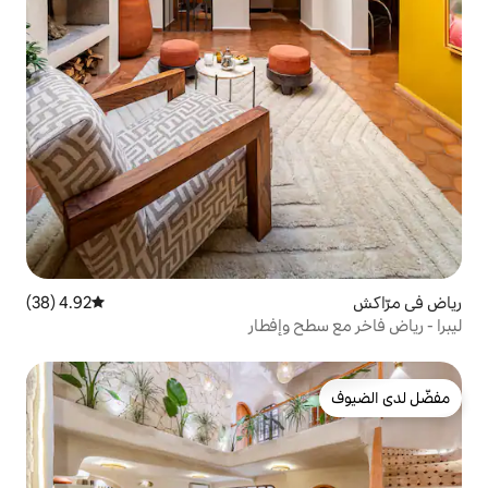
4.92 (38)
متوسط التقييم 4.92 من 5، 38 مراجعات
وإفطار