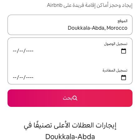
ة على Airbnb
ل باستخدام السهمين لأعلى ولأسفل أو استكشف عن طريق اللمس أو السحب.
بحث
لات الأعلى تصنيفًا في
Doukkala-A