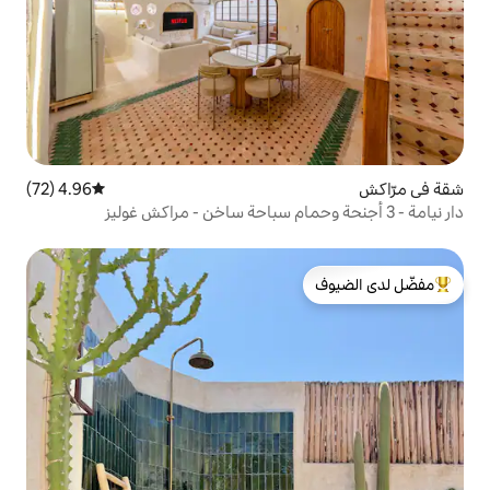
4.96 (72)
متوسط التقييم 4.96 من 5، 72 مراجعات
لدى الضيوف