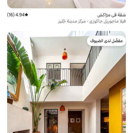
4.94 (16)
متوسط التقييم 4.94 من 5، 16 مراجعات
 مدينة جُليز