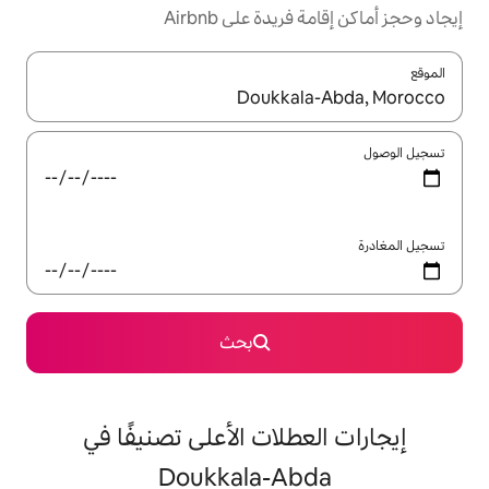
ة على Airbnb
ل باستخدام السهمين لأعلى ولأسفل أو استكشف عن طريق اللمس أو السحب.
بحث
لات الأعلى تصنيفًا في
Doukkala-A