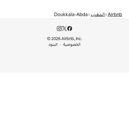
Doukkala-
© 2026 Airbnb, I
خصوصية
البنود