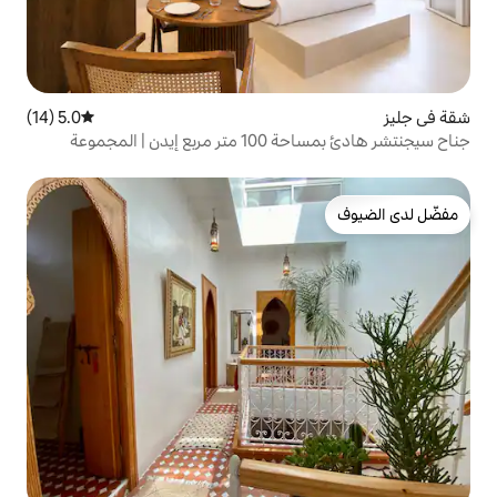
5.0 (14)
متوسط التقييم 5.0 من 5، 14 مراجعات
المجموعة