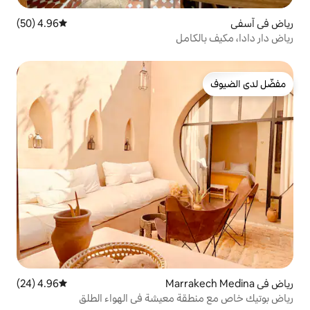
4.96 (50)
متوسط التقييم 4.96 من 5، 50 مراجعات
مل
4.96 (24)
متوسط التقييم 4.96 من 5، 24 مراجعات
 معيشة في الهواء الطلق