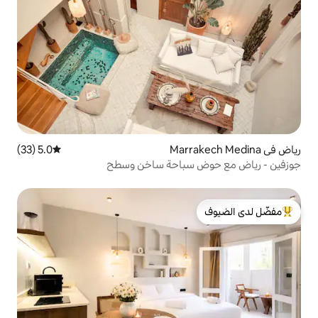
5.0 (33)
متوسط التقييم 5.0 من 5، 33 مراجعات
 سباحة ساخن وسطح
لدى الضيوف