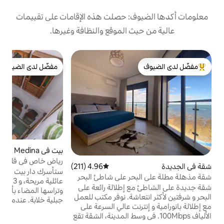
: حصلت هذه الإقامات على تقييمات
 الموقع والنظافة وغيرها.
بيت
مفضّل لدى الضيوف
ريا
لدى الضيوف
مفضّل لدى الضيوف
د
أ
س
م
بيت في Marrakech Medina
4.89 (189)
متوسط التقييم 4.89 من 5، 189 مراجعات
م
رياض خاص في قلب المدينة المنورة
4.96 (211)
متوسط التقييم 4.96 من 5، 211 مراجعات
ا
ستأسرك دار بيت زيليج بفنائها المشرق، وغرفة
حر على شاطئ البحر
من
عائلية مريحة، و 3 غرف نوم داخلية مريحة،
 إطلالة رائعة على
وتراسها المضاء بأشعة الشمس مع إطلالات
البحر و شرفتين لأكثر انتعاشة. نوفر مكتب للعمل
جبلية خلابة. عندما تغادر الأناقة الهادئة لبيتك
نت عالي السرعة على
بعيدًا عن البيت، فأنت على بعد خطوات من
100M. في وسط المدينة، الشقة تقع
المغامرة: على بعد 7 دقائق سيرًا على الأقدام من