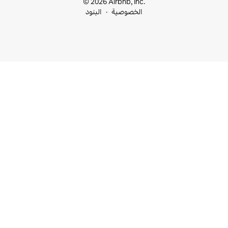
© 2026 Airbnb, I
خصوصية
البنود