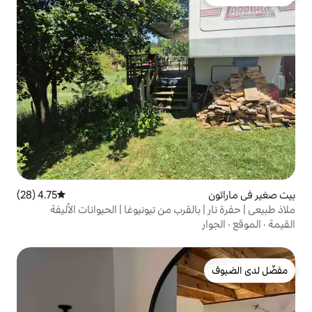
4.75 (28)
متوسط التقييم 4.75 من 5، 28 مراجعات
قرب من تيونيوغا | الحيوانات الأليفة