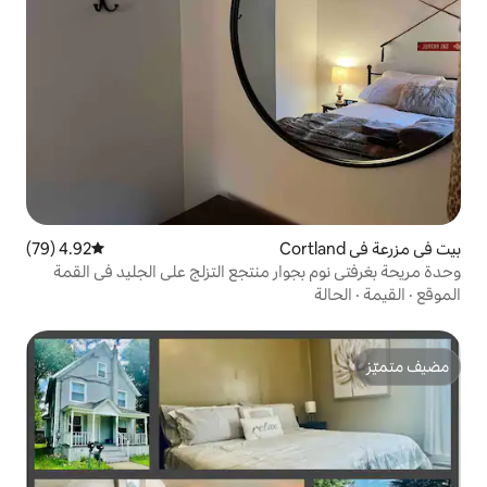
4.92 (79)
متوسط التقييم 4.92 من 5، 79 مراجعات
ار منتجع التزلج على الجليد في القمة