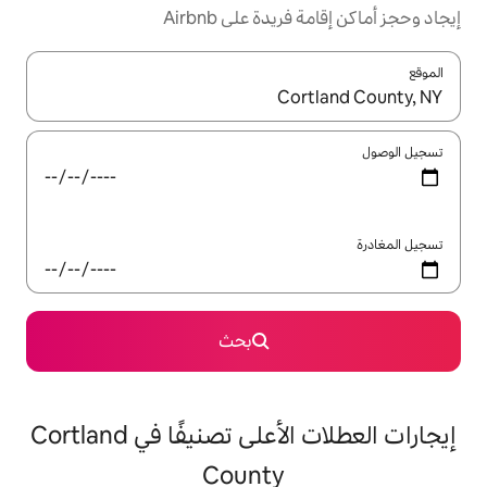
ة على Airbnb
ل باستخدام السهمين لأعلى ولأسفل أو استكشف عن طريق اللمس أو السحب.
بحث
إيجارات العطلات الأعلى تصنيفًا في Cortland
County