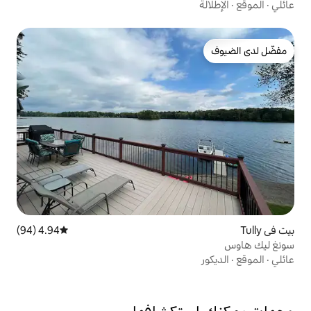
4.94 (94)
متوسط التقييم 4.94 من 5، 94 مراجعات