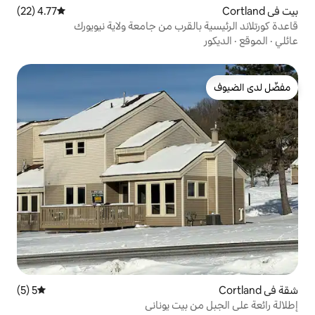
4.77 (22)
متوسط التقييم 4.77 من 5، 22 مراجعات
لقرب من جامعة ولاية نيويورك
5 (5)
متوسط التقييم 5 من 5، 5 مراجعات
بيت يوناني