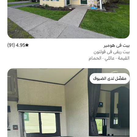
4.95 (91)
متوسط التقييم 4.95 من 5، 91 مراجعات